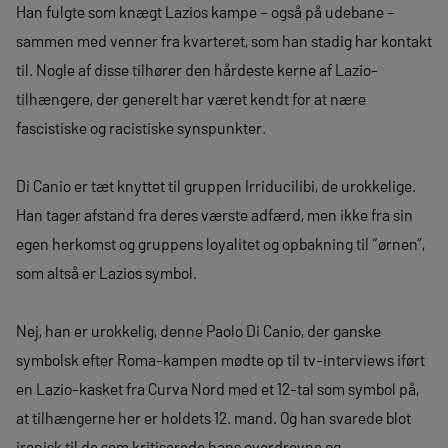
Han fulgte som knægt Lazios kampe – også på udebane –
sammen med venner fra kvarteret, som han stadig har kontakt
til. Nogle af disse tilhører den hårdeste kerne af Lazio-
tilhængere, der generelt har været kendt for at nære
fascistiske og racistiske synspunkter.
Di Canio er tæt knyttet til gruppen Irriducilibi, de urokkelige.
Han tager afstand fra deres værste adfærd, men ikke fra sin
egen herkomst og gruppens loyalitet og opbakning til “ørnen”,
som altså er Lazios symbol.
Nej, han er urokkelig, denne Paolo Di Canio, der ganske
symbolsk efter Roma-kampen mødte op til tv-interviews iført
en Lazio-kasket fra Curva Nord med et 12-tal som symbol på,
at tilhængerne her er holdets 12. mand. Og han svarede blot
ironisk til de som kritiserede hans overdrevne og