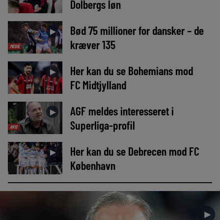
Dolbergs løn
Bød 75 millioner for dansker – de
►
kræver 135
MEDIE
Her kan du se Bohemians mod
►
FC Midtjylland
AGF meldes interesseret i
►
Superliga-profil
AVIS
Her kan du se Debrecen mod FC
►
København
►