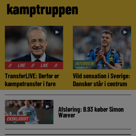
kamptruppen
►
►
INTERVIEW
LIVE
//
LIVE
//
LIVE
//
LIVE
//
LIVE
//
LIVE
//
TransferLIVE: Derfor er
Vild sensation i Sverige:
kæmpetransfer i fare
Dansker står i centrum
►
Afsløring: B.93 køber Simon
Wæver
EKSKLUSIVT