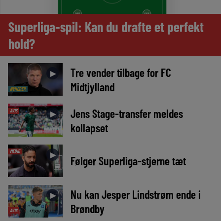
Superliga-spil: Kan du drafte et perfekt
hold?
Tre vender tilbage for FC
►
Midtjylland
NYHEDER
Jens Stage-transfer meldes
AVIS
►
kollapset
MEDIE
►
Følger Superliga-stjerne tæt
Nu kan Jesper Lindstrøm ende i
►
Brøndby
AVIS