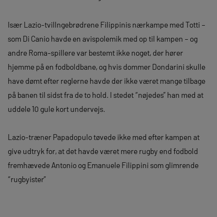
Især Lazio-tvillngebrødrene Filippinis nærkampe med Totti –
som Di Canio havde en avispolemik med op til kampen – og
andre Roma-spillere var bestemt ikke noget, der hører
hjemme på en fodboldbane, og hvis dommer Dondarini skulle
have dømt efter reglerne havde der ikke været mange tilbage
på banen til sidst fra de to hold. I stedet “nøjedes” han med at
uddele 10 gule kort undervejs.
Lazio-træner Papadopulo tøvede ikke med efter kampen at
give udtryk for, at det havde været mere rugby end fodbold
fremhævede Antonio og Emanuele Filippini som glimrende
“rugbyister”