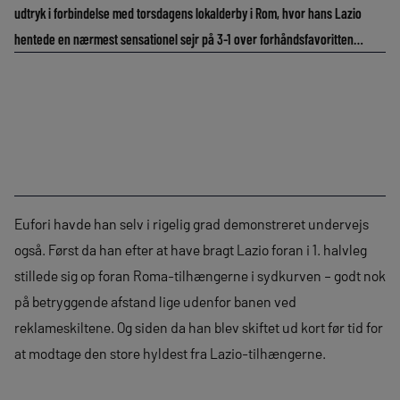
udtryk i forbindelse med torsdagens lokalderby i Rom, hvor hans Lazio
hentede en nærmest sensationel sejr på 3-1 over forhåndsfavoritten…
Eufori havde han selv i rigelig grad demonstreret undervejs
også. Først da han efter at have bragt Lazio foran i 1. halvleg
stillede sig op foran Roma-tilhængerne i sydkurven – godt nok
på betryggende afstand lige udenfor banen ved
reklameskiltene. Og siden da han blev skiftet ud kort før tid for
at modtage den store hyldest fra Lazio-tilhængerne.