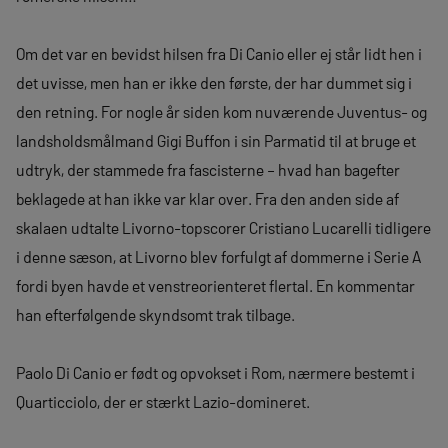
Om det var en bevidst hilsen fra Di Canio eller ej står lidt hen i
det uvisse, men han er ikke den første, der har dummet sig i
den retning. For nogle år siden kom nuværende Juventus- og
landsholdsmålmand Gigi Buffon i sin Parmatid til at bruge et
udtryk, der stammede fra fascisterne – hvad han bagefter
beklagede at han ikke var klar over. Fra den anden side af
skalaen udtalte Livorno-topscorer Cristiano Lucarelli tidligere
i denne sæson, at Livorno blev forfulgt af dommerne i Serie A
fordi byen havde et venstreorienteret flertal. En kommentar
han efterfølgende skyndsomt trak tilbage.
Paolo Di Canio er født og opvokset i Rom, nærmere bestemt i
Quarticciolo, der er stærkt Lazio-domineret.