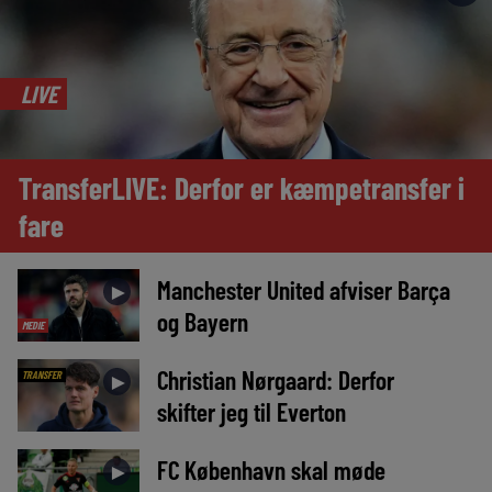
LIVE
TransferLIVE: Derfor er kæmpetransfer i
fare
Manchester United afviser Barça
►
og Bayern
MEDIE
Christian Nørgaard: Derfor
TRANSFER
►
skifter jeg til Everton
FC København skal møde
►