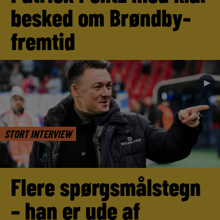
besked om Brøndby-
fremtid
►
STORT INTERVIEW
Flere spørgsmålstegn
– han er ude af