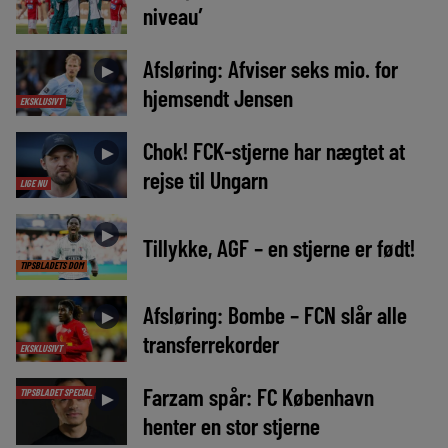
niveau’
Afsløring: Afviser seks mio. for
►
hjemsendt Jensen
EKSKLUSIVT
Chok! FCK-stjerne har nægtet at
►
rejse til Ungarn
LIGE NU
►
Tillykke, AGF – en stjerne er født!
TIPSBLADETS DOM
Afsløring: Bombe – FCN slår alle
►
transferrekorder
EKSKLUSIVT
Farzam spår: FC København
TIPSBLADET SPECIAL
►
henter en stor stjerne