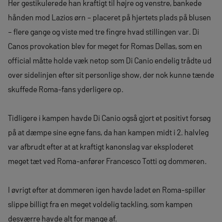
Her gestikulerede han kraftigt til højre og venstre, bankede
hånden mod Lazios ørn – placeret på hjertets plads på blusen
– flere gange og viste med tre fingre hvad stillingen var. Di
Canos provokation blev for meget for Romas Dellas, som en
official måtte holde væk netop som Di Canio endelig trådte ud
over sidelinjen efter sit personlige show, der nok kunne tænde
skuffede Roma-fans yderligere op.
Tidligere i kampen havde Di Canio også gjort et positivt forsøg
på at dæmpe sine egne fans, da han kampen midt i 2. halvleg
var afbrudt efter at at kraftigt kanonslag var eksploderet
meget tæt ved Roma-anfører Francesco Totti og dommeren.
I øvrigt efter at dommeren igen havde ladet en Roma-spiller
slippe billigt fra en meget voldelig tackling, som kampen
desværre havde alt for mange af.