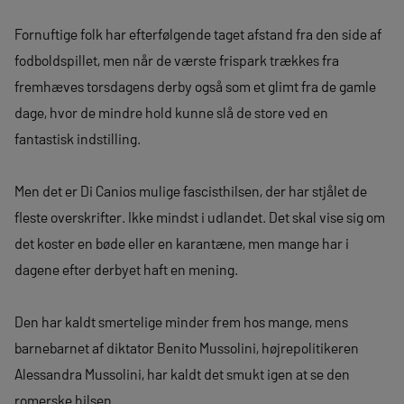
Fornuftige folk har efterfølgende taget afstand fra den side af
fodboldspillet, men når de værste frispark trækkes fra
fremhæves torsdagens derby også som et glimt fra de gamle
dage, hvor de mindre hold kunne slå de store ved en
fantastisk indstilling.
Men det er Di Canios mulige fascisthilsen, der har stjålet de
fleste overskrifter. Ikke mindst i udlandet. Det skal vise sig om
det koster en bøde eller en karantæne, men mange har i
dagene efter derbyet haft en mening.
Den har kaldt smertelige minder frem hos mange, mens
barnebarnet af diktator Benito Mussolini, højrepolitikeren
Alessandra Mussolini, har kaldt det smukt igen at se den
romerske hilsen…