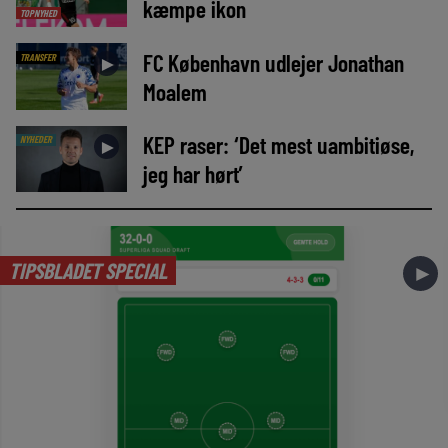
kæmpe ikon
TOPNYHED
FC København udlejer Jonathan
TRANSFER
►
Moalem
KEP raser: ‘Det mest uambitiøse,
NYHEDER
►
jeg har hørt’
TIPSBLADET SPECIAL
►