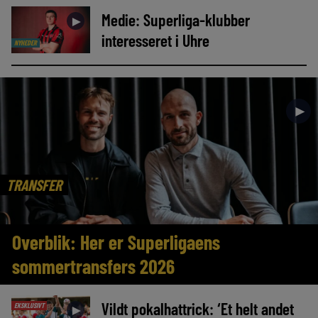
Medie: Superliga-klubber
►
interesseret i Uhre
NYHEDER
►
TRANSFER
Overblik: Her er Superligaens
sommertransfers 2026
Vildt pokalhattrick: ‘Et helt andet
EKSKLUSIVT
►