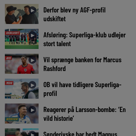
Derfor blev ny AGF-profil
►
udskiftet
Afsløring: Superliga-klub udlejer
EKSKLUSIVT
►
stort talent
Vil sprænge banken for Marcus
AVIS
►
Rashford
OB vil have tidligere Superliga-
MEDIE
►
profil
Reagerer på Larsson-bombe: ‘En
►
vild historie’
INTERVIEW
Sønderjyske har bedt Magnus
►