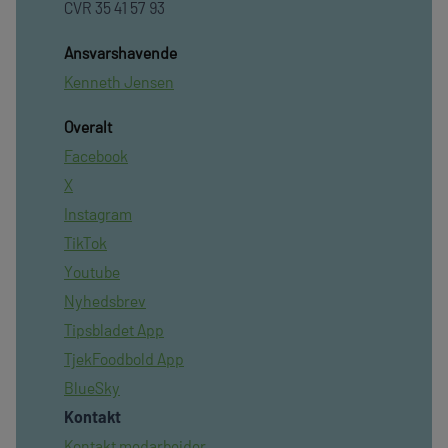
CVR 35 41 57 93
Ansvarshavende
Kenneth Jensen
Overalt
Facebook
X
Instagram
TikTok
Youtube
Nyhedsbrev
Tipsbladet App
TjekFoodbold App
BlueSky
Kontakt
Kontakt medarbejder