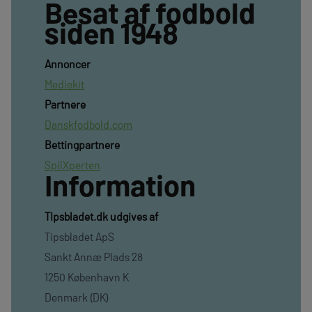
Besat af fodbold
siden 1948
Annoncer
Mediekit
Partnere
Danskfodbold.com
Bettingpartnere
SpilXperten
Information
TIpsbladet.dk udgives af
Tipsbladet ApS
Sankt Annæ Plads 28
1250 København K
Denmark (DK)