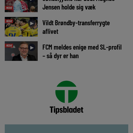
Jensen holde sig væk
MEDIE
Vildt Brøndby-transferrygte
MEDIE
►
aflivet
FCM meldes enige med SL-profil
MEDIE
►
– så dyr er han