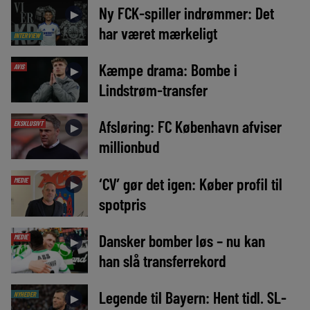
Ny FCK-spiller indrømmer: Det
►
har været mærkeligt
INTERVIEW
Kæmpe drama: Bombe i
AVIS
►
Lindstrøm-transfer
Afsløring: FC København afviser
EKSKLUSIVT
►
millionbud
‘CV’ gør det igen: Køber profil til
MEDIE
►
spotpris
Dansker bomber løs – nu kan
MEDIE
►
han slå transferrekord
Legende til Bayern: Hent tidl. SL-
NYHEDER
►