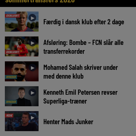
EKSKLUSIVT
►
Færdig i dansk klub efter 2 dage
Afsløring: Bombe – FCN slår alle
►
transferrekorder
EKSKLUSIVT
Mohamed Salah skriver under
►
med denne klub
NYHEDER
Kenneth Emil Petersen revser
►
Superliga-træner
NYHEDER
MEDIE
►
Henter Mads Junker