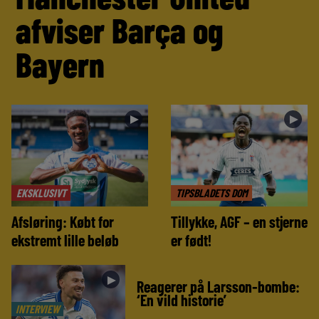
afviser Barça og
Bayern
►
►
EKSKLUSIVT
TIPSBLADETS DOM
Afsløring: Købt for
Tillykke, AGF – en stjerne
ekstremt lille beløb
er født!
►
Reagerer på Larsson-bombe:
‘En vild historie’
INTERVIEW