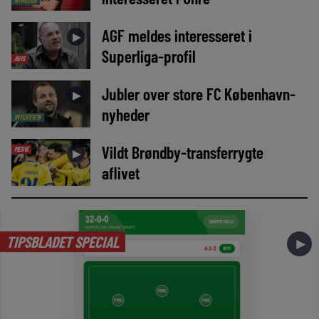
NYHEDER
AGF meldes interesseret i
►
Superliga-profil
AVIS
Jubler over store FC København-
►
nyheder
INTERVIEW
Vildt Brøndby-transferrygte
MEDIE
►
aflivet
TIPSBLADET SPECIAL
►