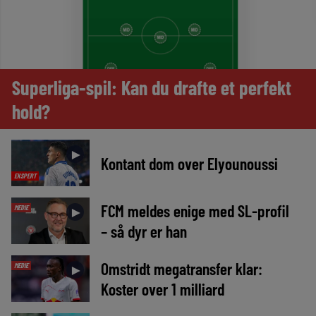
Superliga-spil: Kan du drafte et perfekt
hold?
►
Kontant dom over Elyounoussi
EKSPERT
FCM meldes enige med SL-profil
MEDIE
►
– så dyr er han
Omstridt megatransfer klar:
MEDIE
►
Koster over 1 milliard