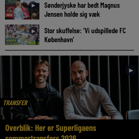
Sønderjyske har bedt Magnus
►
Jensen holde sig væk
MEDIE
Stor skuffelse: ‘Vi udspillede FC
►
København’
NYHEDER
►
TRANSFER
Overblik: Her er Superligaens
sommertransfers 2026