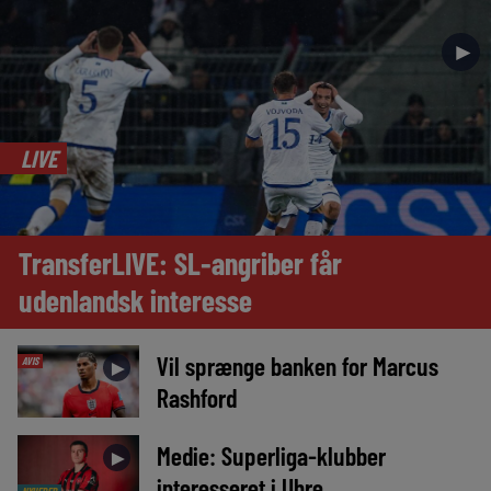
►
LIVE
TransferLIVE: SL-angriber får
udenlandsk interesse
Vil sprænge banken for Marcus
AVIS
►
Rashford
Medie: Superliga-klubber
►
interesseret i Uhre