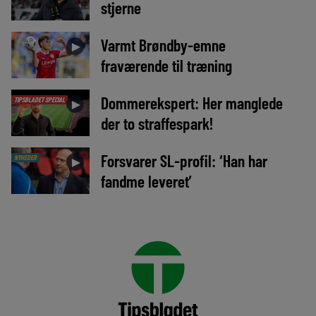
stjerne
Varmt Brøndby-emne
►
fraværende til træning
Dommerekspert: Her manglede
TIPSBLADET SPECIAL
►
der to straffespark!
Forsvarer SL-profil: ‘Han har
NYHEDER
►
fandme leveret’