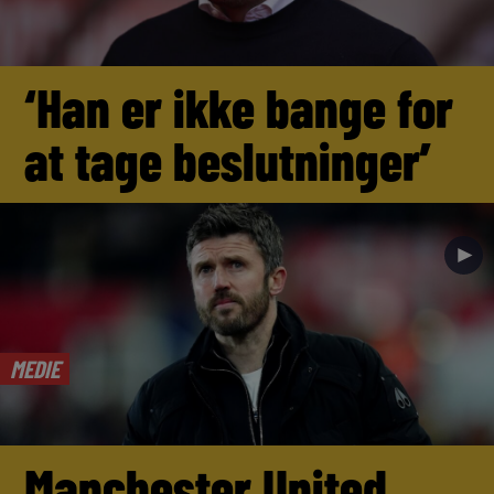
‘Han er ikke bange for
at tage beslutninger’
►
MEDIE
Manchester United