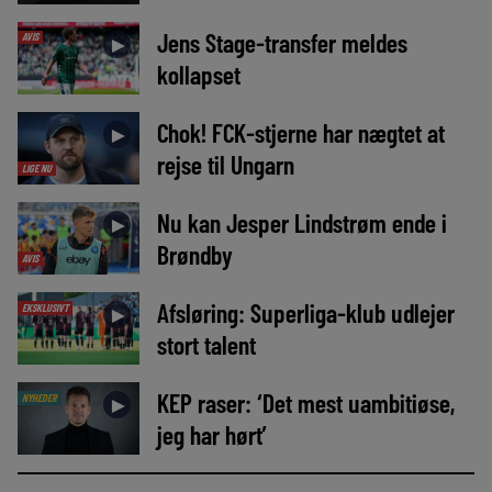
Jens Stage-transfer meldes
AVIS
►
kollapset
Chok! FCK-stjerne har nægtet at
►
rejse til Ungarn
LIGE NU
Nu kan Jesper Lindstrøm ende i
►
Brøndby
AVIS
Afsløring: Superliga-klub udlejer
EKSKLUSIVT
►
stort talent
KEP raser: ‘Det mest uambitiøse,
NYHEDER
►
jeg har hørt’