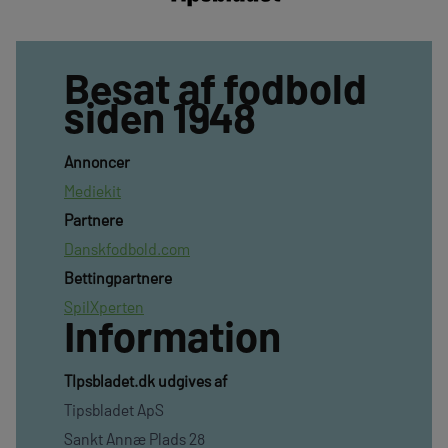
Besat af fodbold
siden 1948
Annoncer
Mediekit
Partnere
Danskfodbold.com
Bettingpartnere
SpilXperten
Information
TIpsbladet.dk udgives af
Tipsbladet ApS
Sankt Annæ Plads 28