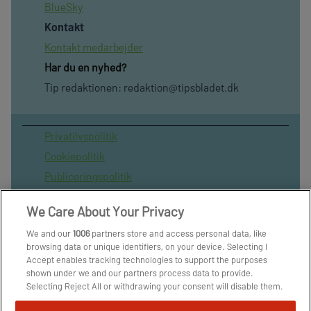
BlueSky
Kontakt
Kontakt medarbejder
Har du en nyhed?
Tip redaktionen:
redaktion@tipsbladet.dk
Privatilvspolitik
Cookiepolitik
Publiceringspolitik
Vilkår for brug af sitet
We Care About Your Privacy
Spil ansvarligt
We and our
1006
partners store and access personal data, like
Administrer samtykke
browsing data or unique identifiers, on your device. Selecting I
Arkiv
Accept enables tracking technologies to support the purposes
shown under we and our partners process data to provide.
Om os
Selecting Reject All or withdrawing your consent will disable them.
Skribenter
If trackers are disabled, some content and ads you see may not be