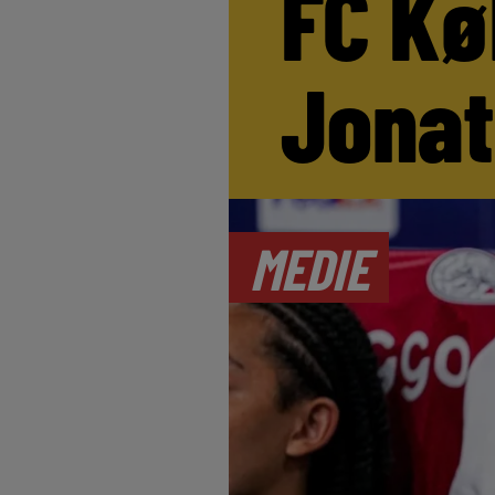
FC Kø
Jona
MEDIE