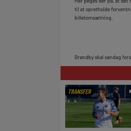
Her peges der på, at det
til at opretholde forvent
billetomsætning.
Brøndby skal søndag fors
TRANSFER