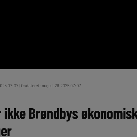
2025 07:07 | Opdateret: august 29, 2025 07:07
r ikke Brøndbys økonomis
ger