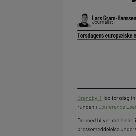
Lars Gram-Hansse
Journalist
Torsdagens europæiske ex
Brøndby IF
løb torsdag in
runden i
Conference Lea
Dermed bliver det heller 
pressemeddelelse unders