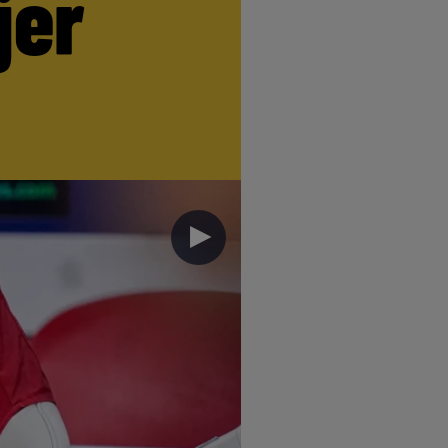
jer
►