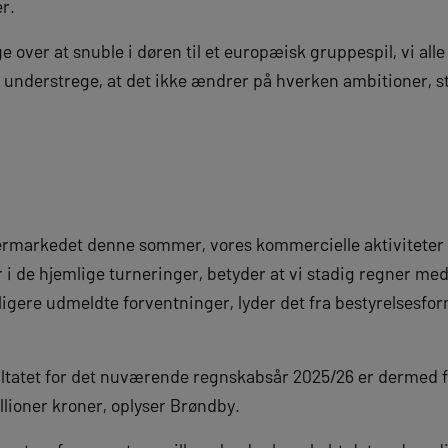
r.
e over at snuble i døren til et europæisk gruppespil, vi all
t understrege, at det ikke ændrer på hverken ambitioner, s
ermarkedet denne sommer, vores kommercielle aktiviteter 
r i de hjemlige turneringer, betyder at vi stadig regner med 
dligere udmeldte forventninger, lyder det fra bestyrelsesf
ltatet for det nuværende regnskabsår 2025/26 er dermed for
millioner kroner, oplyser Brøndby.