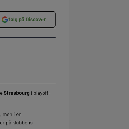
følg på Discover
ke
Strasbourg
i playoff-
, men i en
er på klubbens