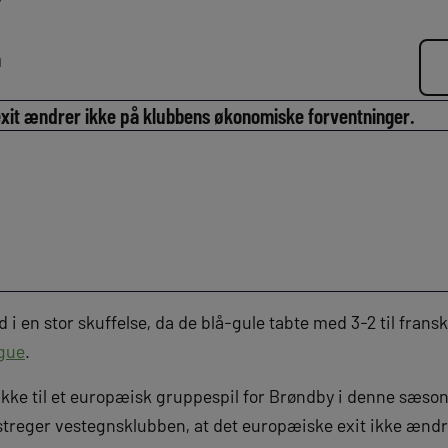
n
it ændrer ikke på klubbens økonomiske forventninger.
d i en stor skuffelse, da de blå-gule tabte med 3-2 til frans
gue
.
ikke til et europæisk gruppespil for Brøndby i denne sæson
treger vestegnsklubben, at det europæiske exit ikke ændr