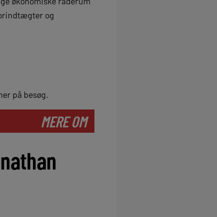
ndige økonomiske råderum
sorindtægter og
mer på besøg.
MERE OM
onathan