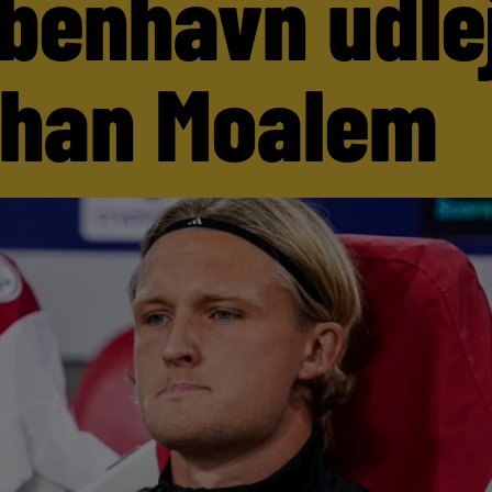
benhavn udle
than Moalem