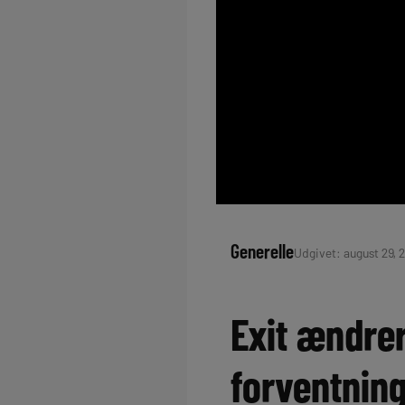
Generelle
Udgivet: august 29, 
Exit ændre
forventnin