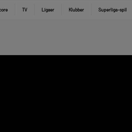
core
TV
Ligaer
Klubber
Superliga-spil