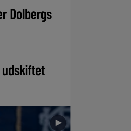
er Dolbergs
 udskiftet
►