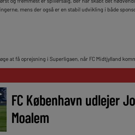
 først og fremmest er spillersalg, der har skabt det nødve
ningerne, mens der også er en stabil udvikling i både spon
øge at få oprejsning i Superligaen, når FC Midtjylland kom
►
FC København udlejer J
Moalem