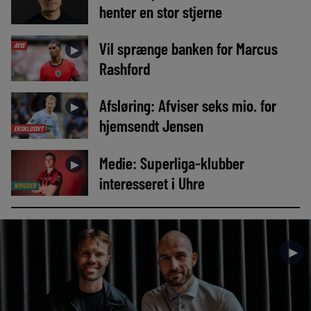
henter en stor stjerne
Vil sprænge banken for Marcus
AVIS
►
Rashford
Afsløring: Afviser seks mio. for
►
hjemsendt Jensen
EKSKLUSIVT
Medie: Superliga-klubber
►
interesseret i Uhre
NYHEDER
►