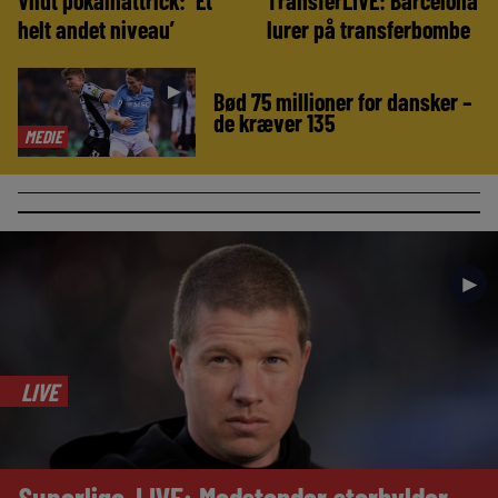
helt andet niveau’
lurer på transferbombe
►
Bød 75 millioner for dansker –
de kræver 135
MEDIE
►
LIVE
Superliga-LIVE: Modstander storhylder