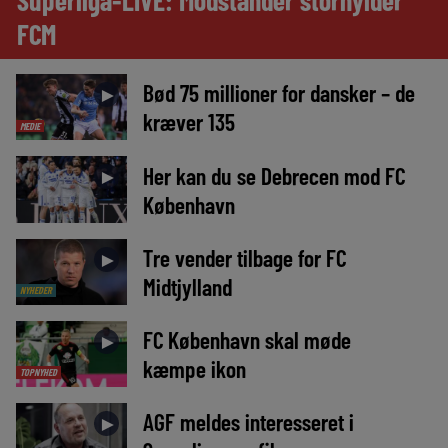
FCM
Bød 75 millioner for dansker – de
►
kræver 135
MEDIE
Her kan du se Debrecen mod FC
►
København
Tre vender tilbage for FC
►
Midtjylland
NYHEDER
FC København skal møde
►
kæmpe ikon
TOPNYHED
AGF meldes interesseret i
►