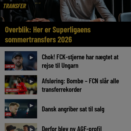
TRANSFER
Overblik: Her er Superligaens
sommertransfers 2026
Chok! FCK-stjerne har nægtet at
►
rejse til Ungarn
LIGE NU
Afsløring: Bombe – FCN slår alle
►
transferrekorder
EKSKLUSIVT
►
Dansk angriber sat til salg
AVIS
Derfor blev ny AGF-profil
►