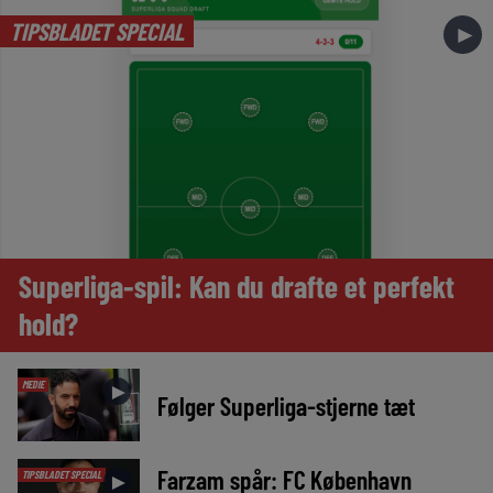
TIPSBLADET SPECIAL
►
Superliga-spil: Kan du drafte et perfekt
hold?
MEDIE
►
Følger Superliga-stjerne tæt
Farzam spår: FC København
TIPSBLADET SPECIAL
►