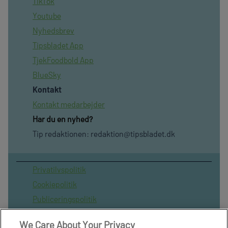
TikTok
Youtube
Nyhedsbrev
Tipsbladet App
TjekFoodbold App
BlueSky
Kontakt
Kontakt medarbejder
Har du en nyhed?
Tip redaktionen:
redaktion@tipsbladet.dk
Privatilvspolitik
Cookiepolitik
Publiceringspolitik
Vilkår for brug af sitet
We Care About Your Privacy