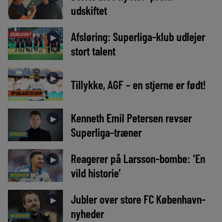
udskiftet
Afsløring: Superliga-klub udlejer
EKSKLUSIVT
►
stort talent
►
Tillykke, AGF – en stjerne er født!
TIPSBLADETS DOM
Kenneth Emil Petersen revser
►
Superliga-træner
NYHEDER
Reagerer på Larsson-bombe: ‘En
►
vild historie’
INTERVIEW
Jubler over store FC København-
►
nyheder
INTERVIEW