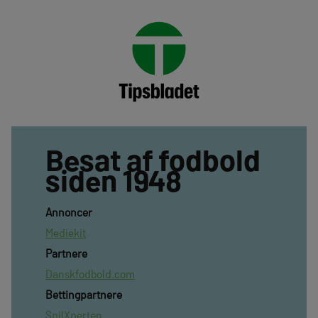
Besat af fodbold
siden 1948
Annoncer
Mediekit
Partnere
Danskfodbold.com
Bettingpartnere
SpilXperten