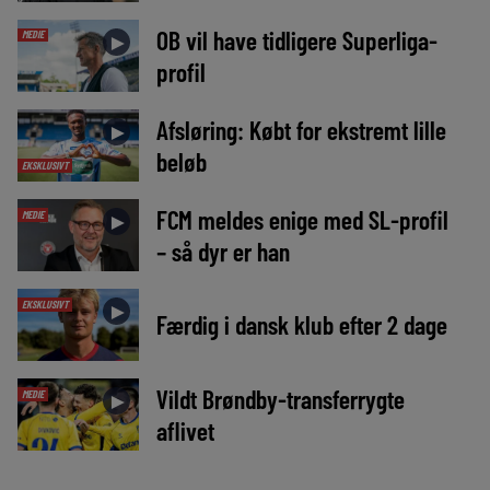
OB vil have tidligere Superliga-
MEDIE
►
profil
Afsløring: Købt for ekstremt lille
►
beløb
EKSKLUSIVT
FCM meldes enige med SL-profil
MEDIE
►
– så dyr er han
EKSKLUSIVT
►
Færdig i dansk klub efter 2 dage
Vildt Brøndby-transferrygte
MEDIE
►
aflivet