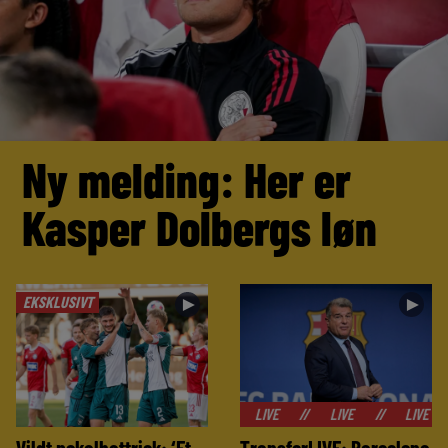
Ny melding: Her er
Kasper Dolbergs løn
EKSKLUSIVT
►
►
//
LIVE
//
LIVE
//
LIVE
//
LIVE
Vildt pokalhattrick: ‘Et
TransferLIVE: Barcelona