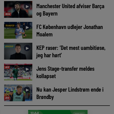
Manchester United afviser Barça
►
og Bayern
MEDIE
FC København udlejer Jonathan
TRANSFER
►
Moalem
KEP raser: ‘Det mest uambitiøse,
NYHEDER
►
jeg har hørt’
Jens Stage-transfer meldes
AVIS
►
kollapset
Nu kan Jesper Lindstrøm ende i
►
Brøndby
AVIS