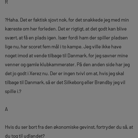
R
?Haha. Det er faktisk sjovt nok, for det snakkede jeg med min
kæreste om her forleden. Det er rigtigt, at det godt kan blive
svært, at få en plads igen. Især fordi ham der spiller pladsen
lige nu, har scoret fem mål i to kampe. Jeg ville ikke have
noget imod at vende tilbage til Danmark, for jeg savner mine
venner og gamle klubkammerater. På den anden side har jeg
det jo godt i Xerez nu. Der er ingen tvivl om at, hvis jeg skal
tilbage til Danmark, så er det Silkeborg eller Brøndby jeg vil
spille i.?
A
Hvis du ser bort fra den økonomiske gevinst, fortryder du så, at
du tog til udlandet?