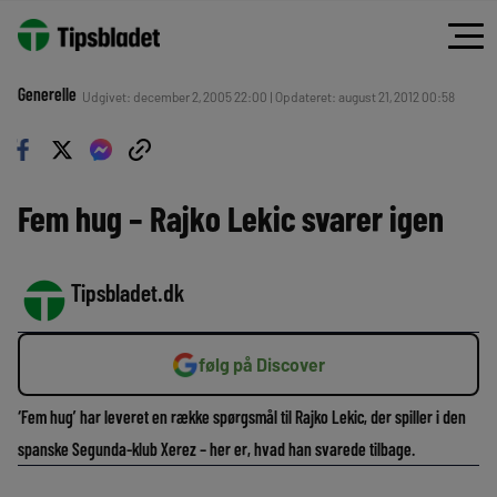
Generelle
Udgivet: december 2, 2005 22:00 | Opdateret: august 21, 2012 00:58
Fem hug – Rajko Lekic svarer igen
Tipsbladet.dk
følg på Discover
‘Fem hug’ har leveret en række spørgsmål til Rajko Lekic, der spiller i den
spanske Segunda-klub Xerez – her er, hvad han svarede tilbage.