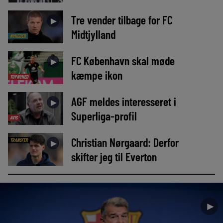
Tre vender tilbage for FC
►
Midtjylland
NYHEDER
FC København skal møde
►
kæmpe ikon
TOPNYHED
AGF meldes interesseret i
►
Superliga-profil
AVIS
Christian Nørgaard: Derfor
TRANSFER
►
skifter jeg til Everton
►