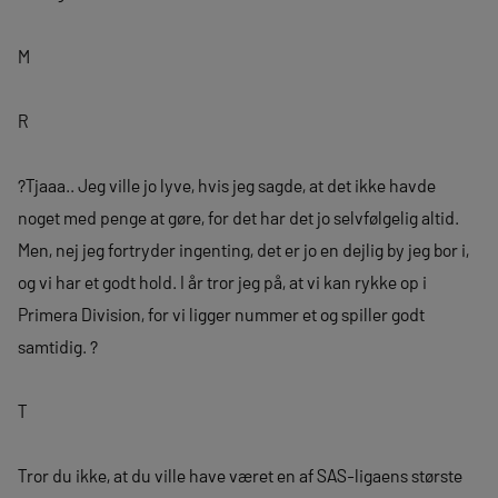
M
R
?Tjaaa.. Jeg ville jo lyve, hvis jeg sagde, at det ikke havde
noget med penge at gøre, for det har det jo selvfølgelig altid.
Men, nej jeg fortryder ingenting, det er jo en dejlig by jeg bor i,
og vi har et godt hold. I år tror jeg på, at vi kan rykke op i
Primera Division, for vi ligger nummer et og spiller godt
samtidig. ?
T
Tror du ikke, at du ville have været en af SAS-ligaens største