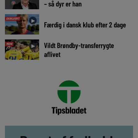
– så dyr er han
EKSKLUSIVT
►
Færdig i dansk klub efter 2 dage
Vildt Brøndby-transferrygte
MEDIE
►
aflivet