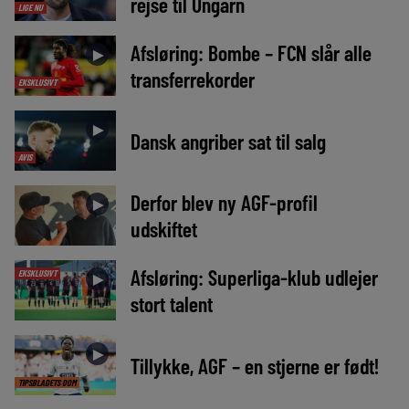
rejse til Ungarn
LIGE NU
Afsløring: Bombe – FCN slår alle
►
transferrekorder
EKSKLUSIVT
►
Dansk angriber sat til salg
AVIS
Derfor blev ny AGF-profil
►
udskiftet
Afsløring: Superliga-klub udlejer
EKSKLUSIVT
►
stort talent
►
Tillykke, AGF – en stjerne er født!
TIPSBLADETS DOM