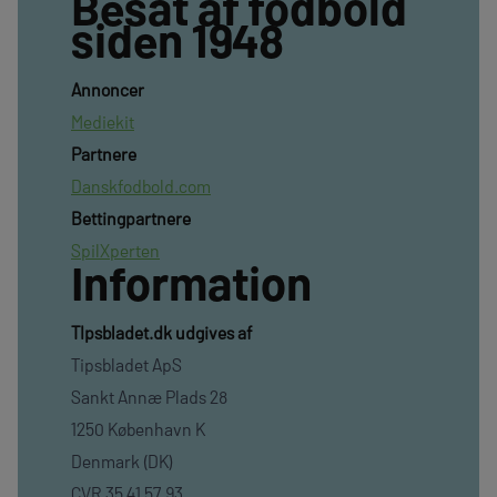
Besat af fodbold
siden 1948
Annoncer
Mediekit
Partnere
Danskfodbold.com
Bettingpartnere
SpilXperten
Information
TIpsbladet.dk udgives af
Tipsbladet ApS
Sankt Annæ Plads 28
1250 København K
Denmark (DK)
CVR 35 41 57 93