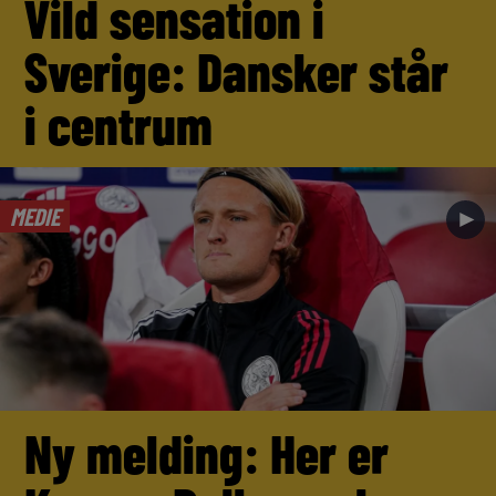
Vild sensation i
Sverige: Dansker står
i centrum
MEDIE
►
Ny melding: Her er