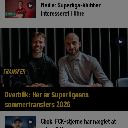
Medie: Superliga-klubber
►
interesseret i Uhre
NYHEDER
►
TRANSFER
Overblik: Her er Superligaens
sommertransfers 2026
Chok! FCK-stjerne har nægtet at
►