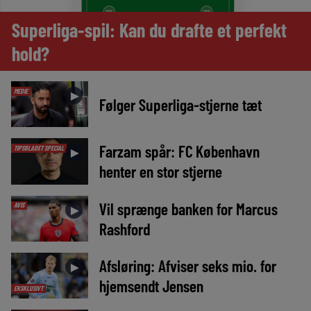
Superliga-spil: Kan du drafte et perfekt
hold?
MEDIE
►
Følger Superliga-stjerne tæt
Farzam spår: FC København
TIPSBLADET SPECIAL
►
henter en stor stjerne
Vil sprænge banken for Marcus
AVIS
►
Rashford
Afsløring: Afviser seks mio. for
►
hjemsendt Jensen
EKSKLUSIVT