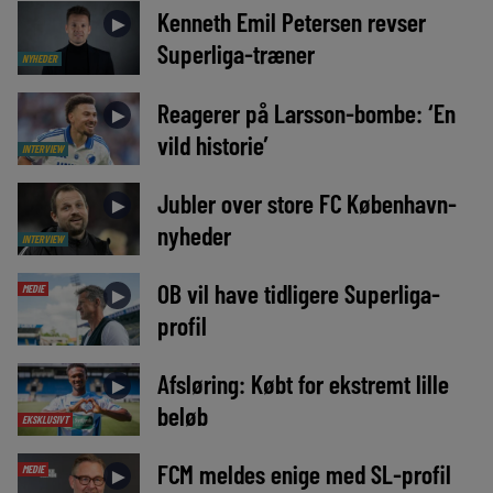
Kenneth Emil Petersen revser
►
Superliga-træner
NYHEDER
Reagerer på Larsson-bombe: ‘En
►
vild historie’
INTERVIEW
Jubler over store FC København-
►
nyheder
INTERVIEW
OB vil have tidligere Superliga-
MEDIE
►
profil
Afsløring: Købt for ekstremt lille
►
beløb
EKSKLUSIVT
FCM meldes enige med SL-profil
MEDIE
►