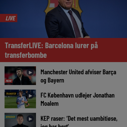
LIVE
TransferLIVE: Barcelona lurer på
transferbombe
Manchester United afviser Barça
►
og Bayern
MEDIE
FC København udlejer Jonathan
TRANSFER
►
Moalem
KEP raser: ‘Det mest uambitiøse,
NYHEDER
►
jeg har hørt’