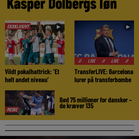
Kasper Dolbergs løn
EKSKLUSIVT
►
►
//
LIVE
//
LIVE
//
LIVE
//
LIVE
//
Vildt pokalhattrick: ‘Et
TransferLIVE: Barcelona
helt andet niveau’
lurer på transferbombe
►
Bød 75 millioner for dansker –
de kræver 135
MEDIE