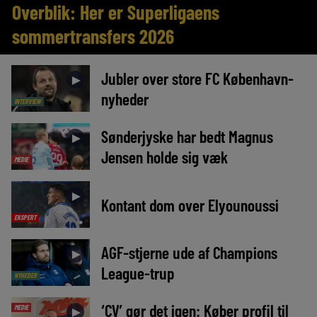
Overblik: Her er Superligaens
sommertransfers 2026
Jubler over store FC København-
►
nyheder
INTERVIEW
Sønderjyske har bedt Magnus
►
Jensen holde sig væk
MEDIE
►
Kontant dom over Elyounoussi
EKSPERT
AGF-stjerne ude af Champions
►
League-trup
NYHEDER
‘CV’ gør det igen: Køber profil til
MEDIE
►