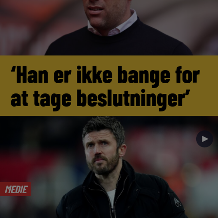
‘Han er ikke bange for
at tage beslutninger’
►
MEDIE