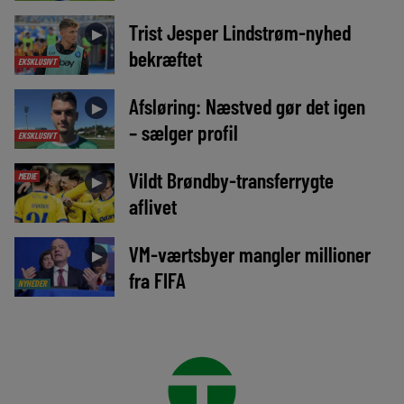
Trist Jesper Lindstrøm-nyhed
►
bekræftet
EKSKLUSIVT
Afsløring: Næstved gør det igen
►
– sælger profil
EKSKLUSIVT
Vildt Brøndby-transferrygte
MEDIE
►
aflivet
VM-værtsbyer mangler millioner
►
fra FIFA
NYHEDER