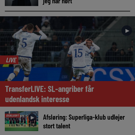
jeg har hørt’
►
LIVE
TransferLIVE: SL-angriber får
udenlandsk interesse
Afsløring: Superliga-klub udlejer
EKSKLUSIVT
►
stort talent