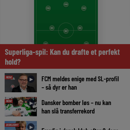
Superliga-spil: Kan du drafte et perfekt
hold?
FCM meldes enige med SL-profil
MEDIE
►
– så dyr er han
Dansker bomber løs – nu kan
MEDIE
►
han slå transferrekord
EKSKLUSIVT
►