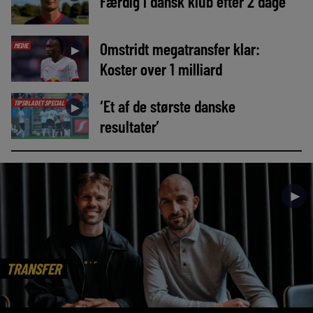
Færdig i dansk klub efter 2 dage
Omstridt megatransfer klar:
MEDIE
►
Koster over 1 milliard
‘Et af de største danske
TIPSBLADET SPECIAL
►
resultater’
►
TRANSFER