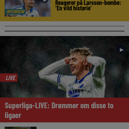
Reagerer på Larsson-bombe:
‘En vild historie’
INTERVIEW
►
LIVE
Superliga-LIVE: Drømmer om disse to
ligaer