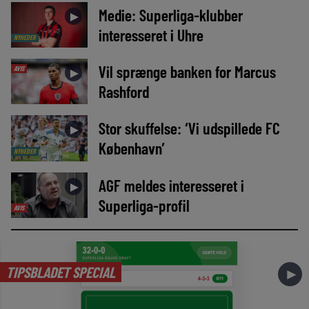
Medie: Superliga-klubber
►
interesseret i Uhre
NYHEDER
Vil sprænge banken for Marcus
AVIS
►
Rashford
Stor skuffelse: ‘Vi udspillede FC
►
København’
NYHEDER
AGF meldes interesseret i
►
Superliga-profil
AVIS
TIPSBLADET SPECIAL
►