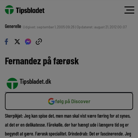
Generelle
Udgivet: september 1, 2005 09:26 | Opdateret: august 21, 2012 00:07
Fernandez på færøsk
Tipsbladet.dk
følg på Discover
Skerpikjøt: Jeg kan spise det, men man skal vist være færing for at synes,
at det er en delikatesse. Fårekølle, der har hængt ude i længere tid og er
begyndt at gære. Færøsk specialitet. Grindedrab: Det er fascinerende. Jeg