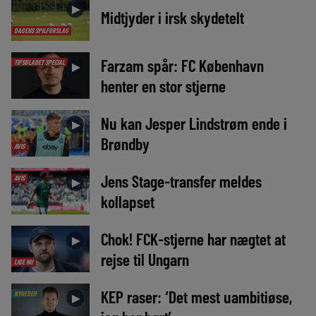
►
Midtjyder i irsk skydetelt
DAGENS SPILFORSLAG
Farzam spår: FC København
TIPSBLADET SPECIAL
►
henter en stor stjerne
Nu kan Jesper Lindstrøm ende i
►
Brøndby
AVIS
Jens Stage-transfer meldes
AVIS
►
kollapset
Chok! FCK-stjerne har nægtet at
►
rejse til Ungarn
LIGE NU
KEP raser: ‘Det mest uambitiøse,
NYHEDER
►