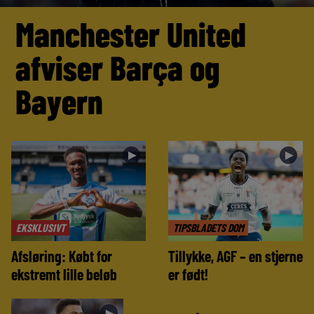
Manchester United
afviser Barça og
Bayern
►
►
EKSKLUSIVT
TIPSBLADETS DOM
Afsløring: Købt for
Tillykke, AGF – en stjerne
ekstremt lille beløb
er født!
►