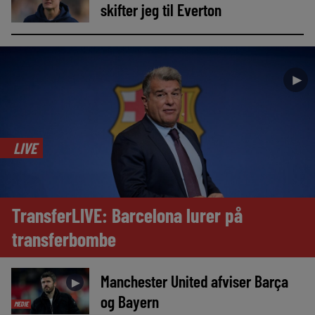
skifter jeg til Everton
►
LIVE
TransferLIVE: Barcelona lurer på
transferbombe
Manchester United afviser Barça
►
og Bayern
MEDIE