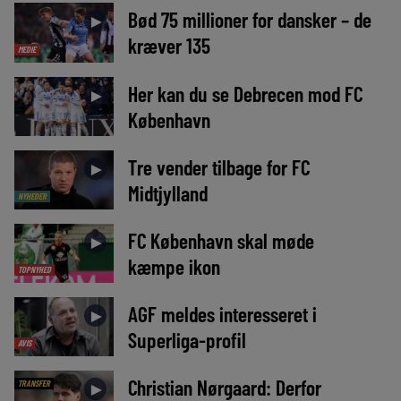
Bød 75 millioner for dansker – de
►
kræver 135
MEDIE
Her kan du se Debrecen mod FC
►
København
Tre vender tilbage for FC
►
Midtjylland
NYHEDER
FC København skal møde
►
kæmpe ikon
TOPNYHED
AGF meldes interesseret i
►
Superliga-profil
AVIS
Christian Nørgaard: Derfor
TRANSFER
►