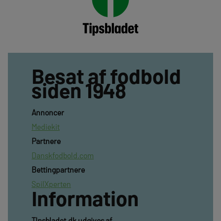
Besat af fodbold
siden 1948
Annoncer
Mediekit
Partnere
Danskfodbold.com
Bettingpartnere
SpilXperten
Information
TIpsbladet.dk udgives af