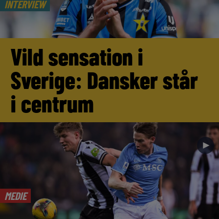
INTERVIEW
Vild sensation i
Sverige: Dansker står
i centrum
►
MEDIE