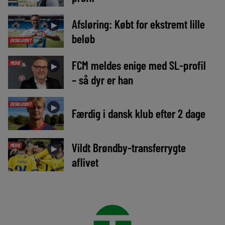
Afsløring: Købt for ekstremt lille
►
beløb
EKSKLUSIVT
FCM meldes enige med SL-profil
MEDIE
►
– så dyr er han
EKSKLUSIVT
►
Færdig i dansk klub efter 2 dage
Vildt Brøndby-transferrygte
MEDIE
►
aflivet