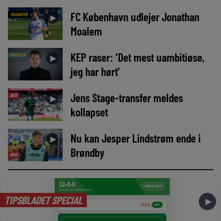
FC København udlejer Jonathan
TRANSFER
►
Moalem
KEP raser: ‘Det mest uambitiøse,
NYHEDER
►
jeg har hørt’
Jens Stage-transfer meldes
AVIS
►
kollapset
Nu kan Jesper Lindstrøm ende i
►
Brøndby
AVIS
TIPSBLADET SPECIAL
►