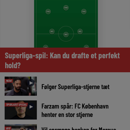
Superliga-spil: Kan du drafte et perfekt
hold?
MEDIE
►
Følger Superliga-stjerne tæt
Farzam spår: FC København
TIPSBLADET SPECIAL
►
henter en stor stjerne
Vil sprænge banken for Marcus
AVIS