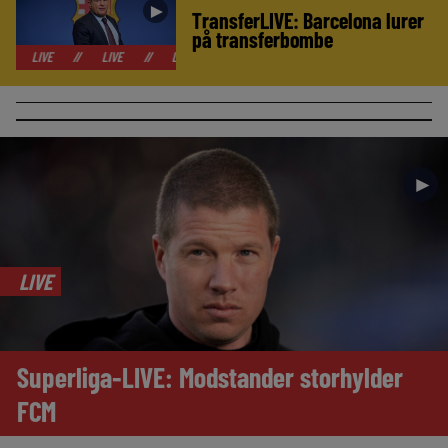
►
TransferLIVE: Barcelona lurer
på transferbombe
//
LIVE
//
LIVE
//
LIVE
//
LIVE
//
LIVE
//
LIVE
//
►
LIVE
Superliga-LIVE: Modstander storhylder
FCM