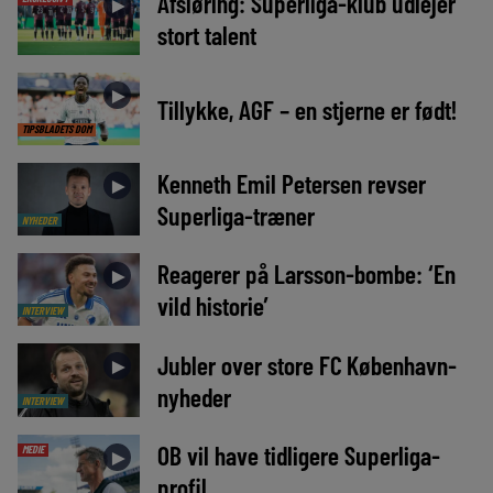
Afsløring: Superliga-klub udlejer
►
stort talent
►
Tillykke, AGF – en stjerne er født!
TIPSBLADETS DOM
Kenneth Emil Petersen revser
►
Superliga-træner
NYHEDER
Reagerer på Larsson-bombe: ‘En
►
vild historie’
INTERVIEW
Jubler over store FC København-
►
nyheder
INTERVIEW
OB vil have tidligere Superliga-
MEDIE
►
profil