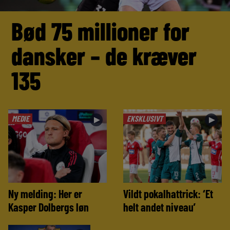
Bød 75 millioner for
dansker – de kræver
135
MEDIE
EKSKLUSIVT
►
►
Ny melding: Her er
Vildt pokalhattrick: ‘Et
Kasper Dolbergs løn
helt andet niveau’