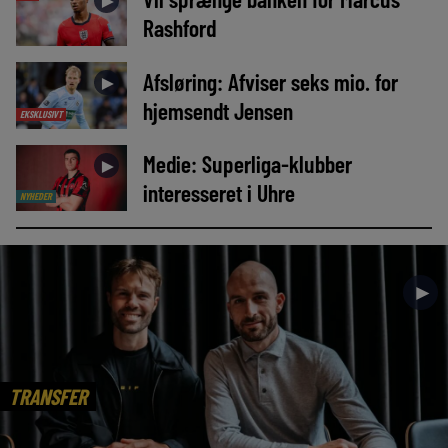
►
Rashford
Afsløring: Afviser seks mio. for
►
hjemsendt Jensen
EKSKLUSIVT
Medie: Superliga-klubber
►
interesseret i Uhre
NYHEDER
►
TRANSFER