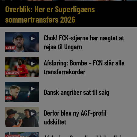
Overblik: Her er Superligaens
sommertransfers 2026
Chok! FCK-stjerne har nægtet at
►
rejse til Ungarn
LIGE NU
Afsløring: Bombe – FCN slår alle
►
transferrekorder
EKSKLUSIVT
►
Dansk angriber sat til salg
AVIS
Derfor blev ny AGF-profil
►
udskiftet
EKSKLUSIVT