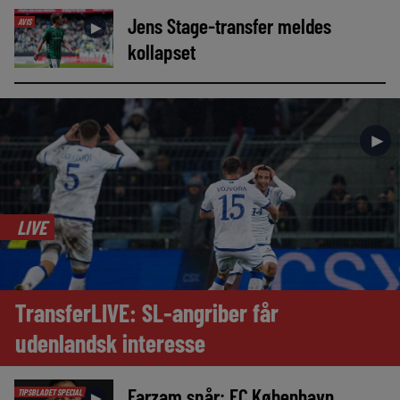
Jens Stage-transfer meldes
AVIS
►
kollapset
►
LIVE
TransferLIVE: SL-angriber får
udenlandsk interesse
Farzam spår: FC København
TIPSBLADET SPECIAL
►