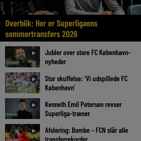
Overblik: Her er Superligaens
sommertransfers 2026
Jubler over store FC København-
►
nyheder
INTERVIEW
Stor skuffelse: ‘Vi udspillede FC
►
København’
NYHEDER
Kenneth Emil Petersen revser
►
Superliga-træner
NYHEDER
Afsløring: Bombe – FCN slår alle
►
transferrekorder
EKSKLUSIVT