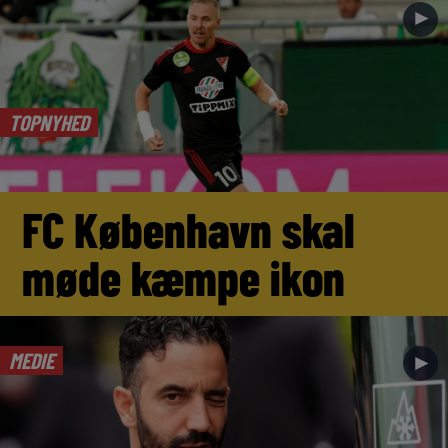
►
TOPNYHED
FC København skal
møde kæmpe ikon
MEDIE
►