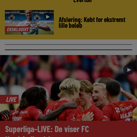
►
Afsløring: Købt for ekstremt
lille beløb
EKSKLUSIVT
►
LIVE
Superliga-LIVE: De viser FC