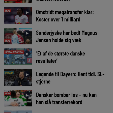
Omstridt megatransfer klar:
MEDIE
►
Koster over 1 milliard
Sønderjyske har bedt Magnus
►
Jensen holde sig væk
MEDIE
‘Et af de største danske
TIPSBLADET SPECIAL
►
resultater’
Legende til Bayern: Hent tidl. SL-
NYHEDER
►
stjerne
Dansker bomber løs – nu kan
MEDIE
►
han slå transferrekord