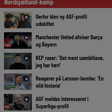
Nordsjælland-kamp
Derfor blev ny AGF-profil
►
udskiftet
Manchester United afviser Barça
►
og Bayern
MEDIE
KEP raser: ‘Det mest uambitiøse,
NYHEDER
►
jeg har hørt’
Reagerer på Larsson-bombe: ‘En
►
vild historie’
INTERVIEW
AGF meldes interesseret i
►
Superliga-profil
AVIS