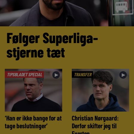
Følger Superliga-
stjerne tæt
TIPSBLADET SPECIAL
TRANSFER
►
►
‘Han er ikke bange for at
Christian Nørgaard:
tage beslutninger’
Derfor skifter jeg til
Everton