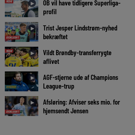
OB vil have tidligere Superliga-
MEDIE
►
profil
Trist Jesper Lindstrøm-nyhed
►
bekræftet
EKSKLUSIVT
Vildt Brøndby-transferrygte
MEDIE
►
aflivet
AGF-stjerne ude af Champions
►
League-trup
NYHEDER
Afsløring: Afviser seks mio. for
►
hjemsendt Jensen
EKSKLUSIVT