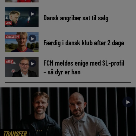
►
Dansk angriber sat til salg
AVIS
EKSKLUSIVT
►
Færdig i dansk klub efter 2 dage
FCM meldes enige med SL-profil
MEDIE
►
– så dyr er han
►
TRANSFER