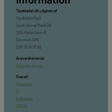
TIpsbladet.dk udgives af
Tipsbladet ApS
Sankt Annæ Plads 28
1250 København K
Denmark (DK)
CVR 35 41 57 93
Ansvarshavende
Kenneth Jensen
Overalt
Facebook
X
Instagram
TikTok