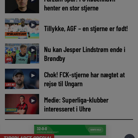
henter en stor stjerne
►
Tillykke, AGF – en stjerne er født!
TIPSBLADETS DOM
Nu kan Jesper Lindstrøm ende i
►
Brøndby
AVIS
Chok! FCK-stjerne har nægtet at
►
rejse til Ungarn
LIGE NU
Medie: Superliga-klubber
►
interesseret i Uhre
NYHEDER