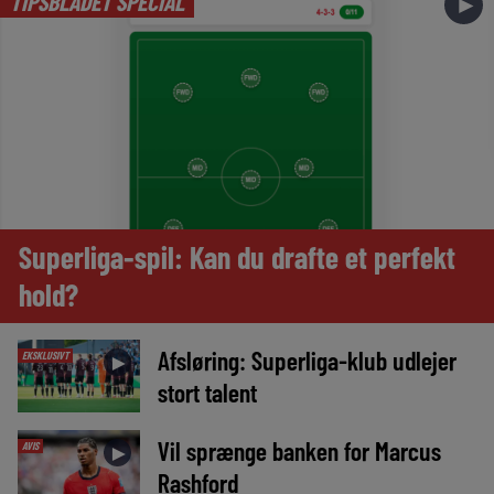
TIPSBLADET SPECIAL
►
Superliga-spil: Kan du drafte et perfekt
hold?
Afsløring: Superliga-klub udlejer
EKSKLUSIVT
►
stort talent
Vil sprænge banken for Marcus
AVIS
►
Rashford