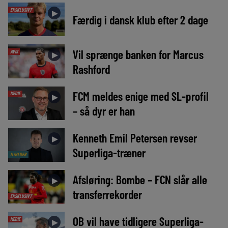
EKSKLUSIVT
►
Færdig i dansk klub efter 2 dage
Vil sprænge banken for Marcus
AVIS
►
Rashford
FCM meldes enige med SL-profil
MEDIE
►
– så dyr er han
Kenneth Emil Petersen revser
►
Superliga-træner
NYHEDER
Afsløring: Bombe – FCN slår alle
►
transferrekorder
EKSKLUSIVT
OB vil have tidligere Superliga-
MEDIE
►