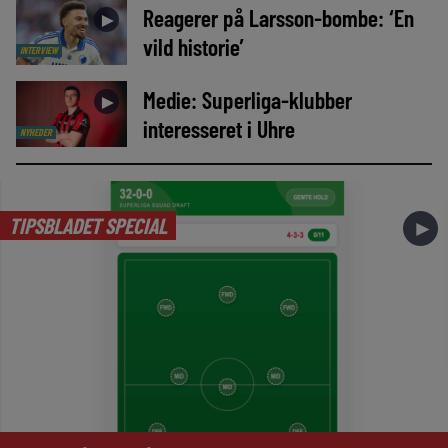
Reagerer på Larsson-bombe: ‘En
►
vild historie’
INTERVIEW
Medie: Superliga-klubber
►
interesseret i Uhre
NYHEDER
TIPSBLADET SPECIAL
►