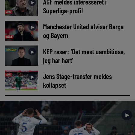
AGF meldes interesseret i
►
Superliga-profil
AVIS
Manchester United afviser Barça
►
og Bayern
MEDIE
KEP raser: ‘Det mest uambitiøse,
NYHEDER
►
jeg har hørt’
Jens Stage-transfer meldes
AVIS
►
kollapset
►