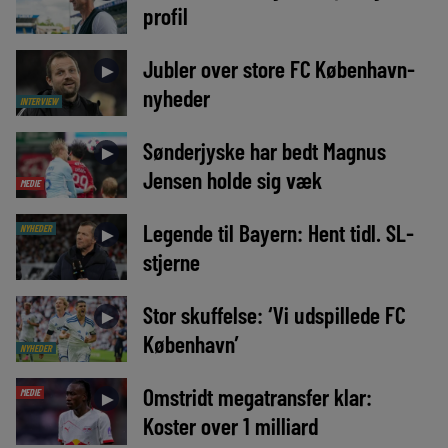
profil
Jubler over store FC København-
►
nyheder
INTERVIEW
Sønderjyske har bedt Magnus
►
Jensen holde sig væk
MEDIE
Legende til Bayern: Hent tidl. SL-
NYHEDER
►
stjerne
Stor skuffelse: ‘Vi udspillede FC
►
København’
NYHEDER
Omstridt megatransfer klar:
MEDIE
►
Koster over 1 milliard