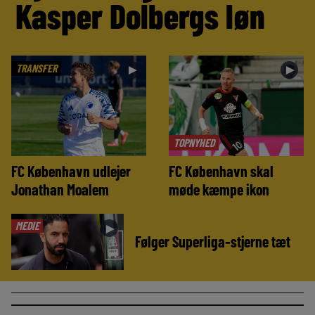
Kasper Dolbergs løn
TRANSFER
►
►
TOPNYHED
FC København udlejer
FC København skal
Jonathan Moalem
møde kæmpe ikon
MEDIE
►
Følger Superliga-stjerne tæt