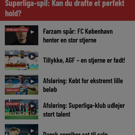
Superliga-spil: Kan du drafte et perfekt
hold?
Farzam spår: FC København
TIPSBLADET SPECIAL
►
henter en stor stjerne
►
Tillykke, AGF – en stjerne er født!
TIPSBLADETS DOM
Afsløring: Købt for ekstremt lille
►
beløb
EKSKLUSIVT
Afsløring: Superliga-klub udlejer
EKSKLUSIVT
►
stort talent
►
Dansk angriber sat til salg