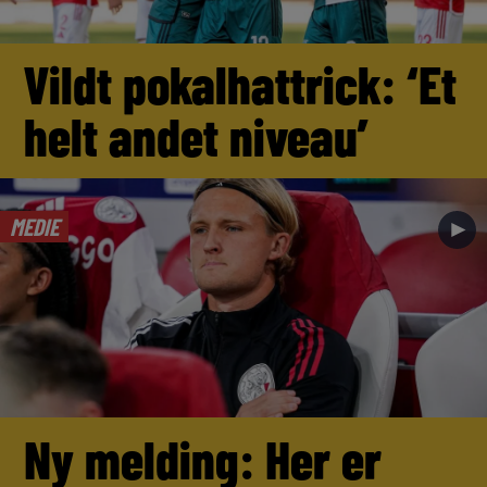
Vildt pokalhattrick: ‘Et
helt andet niveau’
MEDIE
►
Ny melding: Her er