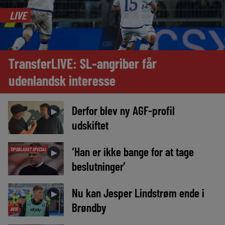
LIVE
TransferLIVE: SL-angriber får
udenlandsk interesse
Derfor blev ny AGF-profil
►
udskiftet
‘Han er ikke bange for at tage
TIPSBLADET SPECIAL
►
beslutninger’
Nu kan Jesper Lindstrøm ende i
►
Brøndby
AVIS