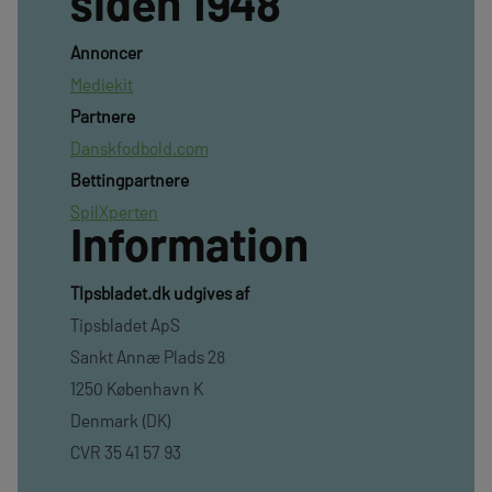
siden 1948
Annoncer
Mediekit
Partnere
Danskfodbold.com
Bettingpartnere
SpilXperten
Information
TIpsbladet.dk udgives af
Tipsbladet ApS
Sankt Annæ Plads 28
1250 København K
Denmark (DK)
CVR 35 41 57 93