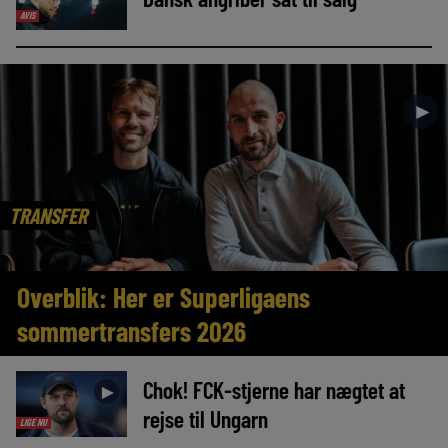
AVIS
►
TRANSFER
Overblik: Her er Superligaens
sommertransfers 2026
Chok! FCK-stjerne har nægtet at
►
rejse til Ungarn
LIGE NU