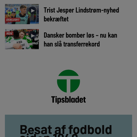
Trist Jesper Lindstrøm-nyhed
►
bekræftet
EKSKLUSIVT
Dansker bomber løs – nu kan
MEDIE
►
han slå transferrekord
Besat af fodbold