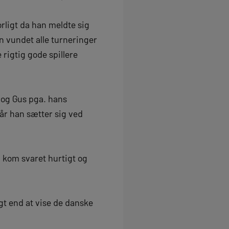
rligt da han meldte sig
n vundet alle turneringer
e rigtig gode spillere
, og Gus pga. hans
når han sætter sig ved
 kom svaret hurtigt og
gt end at vise de danske