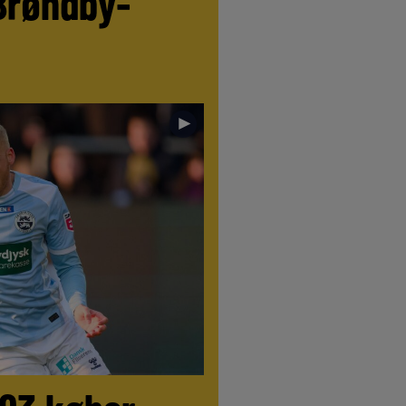
Brøndby-
►
//
LIVE
//
LIVE
//
LIVE
//
LIVE
//
LIVE
/