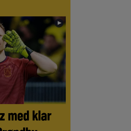
►
tz med klar