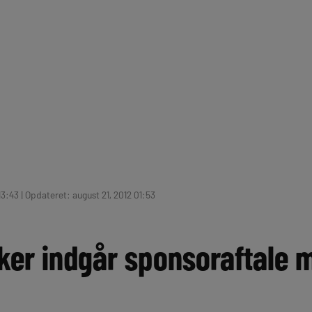
13:43 | Opdateret: august 21, 2012 01:53
er indgår sponsoraftale 