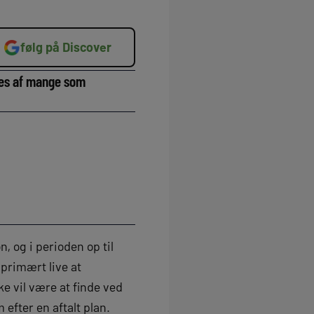
følg på Discover
gnes af mange som
, og i perioden op til
 primært live at
e vil være at finde ved
efter en aftalt plan.