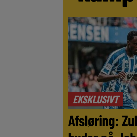
EKSKLUSIVT
Afsløring: Z