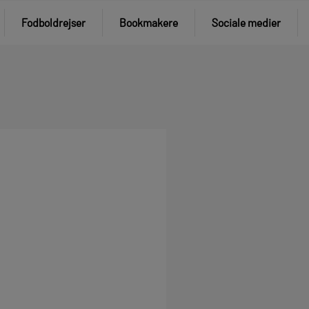
Fodboldrejser
Bookmakere
Sociale medier