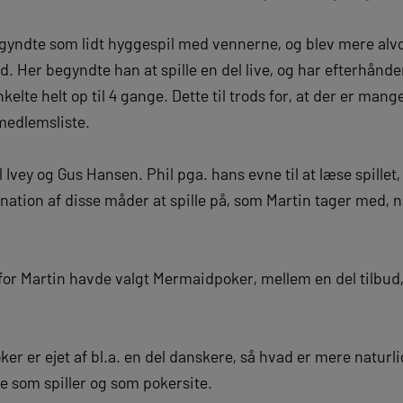
gyndte som lidt hyggespil med vennerne, og blev mere alvo
. Her begyndte han at spille en del live, og har efterhånde
kelte helt op til 4 gange. Dette til trods for, at der er mang
medlemsliste.
l Ivey og Gus Hansen. Phil pga. hans evne til at læse spillet
bination af disse måder at spille på, som Martin tager med, 
or Martin havde valgt Mermaidpoker, mellem en del tilbud,
r er ejet af bl.a. en del danskere, så hvad er mere naturli
de som spiller og som pokersite.