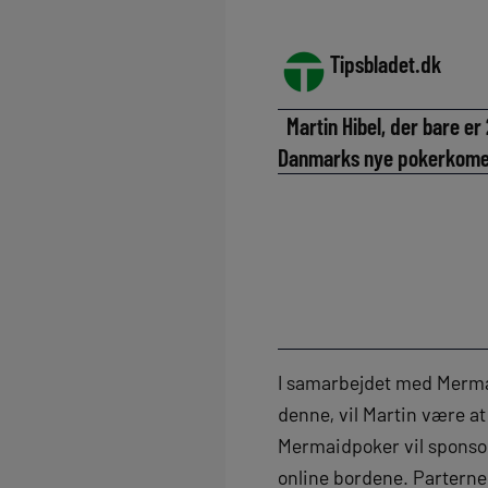
Tipsbladet.dk
Martin Hibel, der bare er
Danmarks nye pokerkome
I samarbejdet med Mermaid
denne, vil Martin være at
Mermaidpoker vil sponsore
online bordene. Parterne 