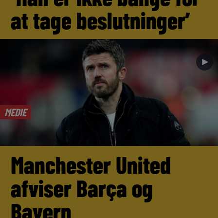
at tage beslutninger’
►
MEDIE
Manchester United
afviser Barça og
Bayern