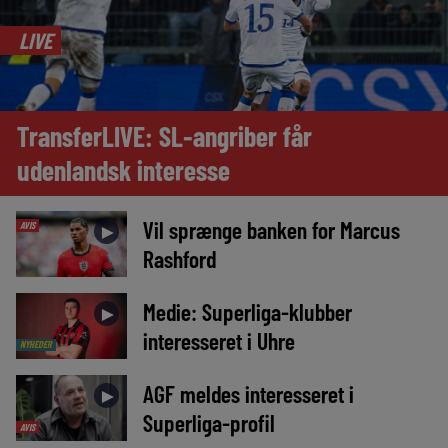
LIVE
TransferLIVE: SL-angriber får
udenlandsk interesse
Vil sprænge banken for Marcus
AVIS
►
Rashford
Medie: Superliga-klubber
►
interesseret i Uhre
NYHEDER
AGF meldes interesseret i
►
Superliga-profil
AVIS