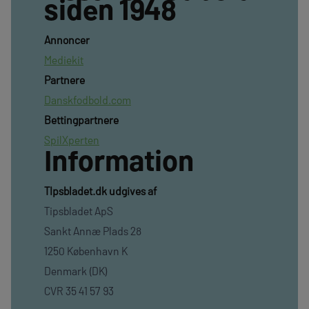
siden 1948
Annoncer
Mediekit
Partnere
Danskfodbold.com
Bettingpartnere
SpilXperten
Information
TIpsbladet.dk udgives af
Tipsbladet ApS
Sankt Annæ Plads 28
1250 København K
Denmark (DK)
CVR 35 41 57 93