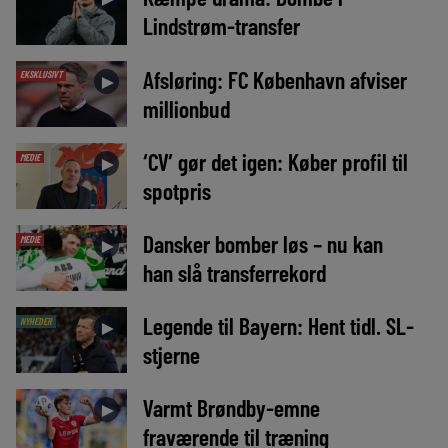
Lindstrøm-transfer
Afsløring: FC København afviser
EKSKLUSIVT
►
millionbud
‘CV’ gør det igen: Køber profil til
MEDIE
►
spotpris
Dansker bomber løs – nu kan
MEDIE
►
han slå transferrekord
Legende til Bayern: Hent tidl. SL-
NYHEDER
►
stjerne
Varmt Brøndby-emne
►
fraværende til træning