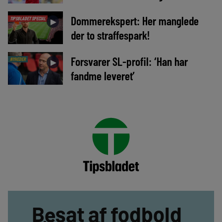
Dommerekspert: Her manglede
TIPSBLADET SPECIAL
►
der to straffespark!
Forsvarer SL-profil: ‘Han har
NYHEDER
►
fandme leveret’
Besat af fodbold