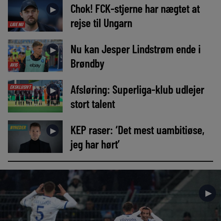
Chok! FCK-stjerne har nægtet at
►
rejse til Ungarn
LIGE NU
Nu kan Jesper Lindstrøm ende i
►
Brøndby
AVIS
Afsløring: Superliga-klub udlejer
EKSKLUSIVT
►
stort talent
KEP raser: ‘Det mest uambitiøse,
NYHEDER
►
jeg har hørt’
►