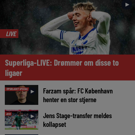
►
LIVE
Superliga-LIVE: Drømmer om disse to
ligaer
Farzam spår: FC København
TIPSBLADET SPECIAL
►
henter en stor stjerne
Jens Stage-transfer meldes
AVIS
►
kollapset