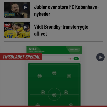
Jubler over store FC København-
►
nyheder
INTERVIEW
Vildt Brøndby-transferrygte
MEDIE
►
aflivet
TIPSBLADET SPECIAL
►