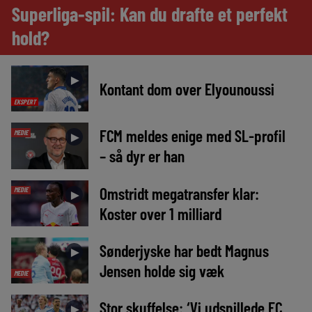
Superliga-spil: Kan du drafte et perfekt
hold?
►
Kontant dom over Elyounoussi
EKSPERT
FCM meldes enige med SL-profil
MEDIE
►
– så dyr er han
Omstridt megatransfer klar:
MEDIE
►
Koster over 1 milliard
Sønderjyske har bedt Magnus
►
Jensen holde sig væk
MEDIE
Stor skuffelse: ‘Vi udspillede FC
►