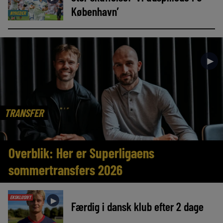
København’
NYHEDER
►
TRANSFER
Overblik: Her er Superligaens
sommertransfers 2026
EKSKLUSIVT
►
Færdig i dansk klub efter 2 dage