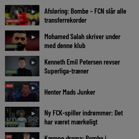
Afsløring: Bombe – FCN slår alle
►
transferrekorder
EKSKLUSIVT
Mohamed Salah skriver under
►
med denne klub
NYHEDER
Kenneth Emil Petersen revser
►
Superliga-træner
NYHEDER
MEDIE
►
Henter Mads Junker
Ny FCK-spiller indrømmer: Det
►
har været mærkeligt
INTERVIEW
Kæmpe drama: Bombe i
AVIS
►