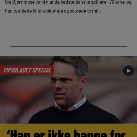
Ole Bjørnmose var én af de bedste danske spillere i 70’erne, og
han opnåede 16 landskampe og scorede to mål.
TIPSBLADET SPECIAL
►
‘Han er ikke bange for