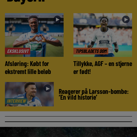
►
►
EKSKLUSIVT
TIPSBLADETS DOM
Afsløring: Købt for
Tillykke, AGF – en stjerne
ekstremt lille beløb
er født!
►
Reagerer på Larsson-bombe:
‘En vild historie’
INTERVIEW