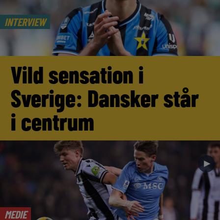
INTERVIEW
Vild sensation i
Sverige: Dansker står
i centrum
►
MEDIE