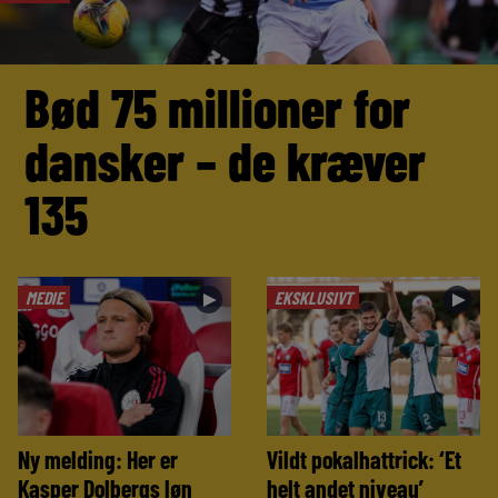
Bød 75 millioner for
dansker – de kræver
135
MEDIE
EKSKLUSIVT
►
►
Ny melding: Her er
Vildt pokalhattrick: ‘Et
Kasper Dolbergs løn
helt andet niveau’