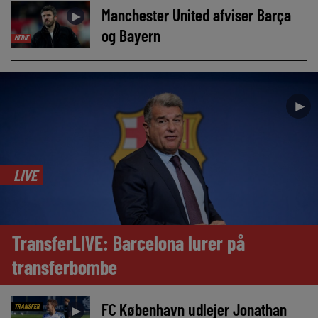
Manchester United afviser Barça
►
og Bayern
MEDIE
►
LIVE
TransferLIVE: Barcelona lurer på
transferbombe
FC København udlejer Jonathan
TRANSFER
►