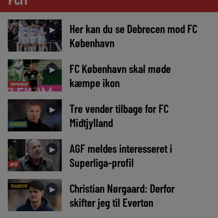
Her kan du se Debrecen mod FC
►
København
FC København skal møde
►
kæmpe ikon
TOPNYHED
Tre vender tilbage for FC
►
Midtjylland
NYHEDER
AGF meldes interesseret i
►
Superliga-profil
AVIS
Christian Nørgaard: Derfor
TRANSFER
►
skifter jeg til Everton