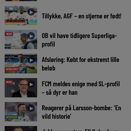
►
Tillykke, AGF – en stjerne er født!
TIPSBLADETS DOM
OB vil have tidligere Superliga-
MEDIE
►
profil
Afsløring: Købt for ekstremt lille
►
beløb
EKSKLUSIVT
FCM meldes enige med SL-profil
MEDIE
►
– så dyr er han
Reagerer på Larsson-bombe: ‘En
►
vild historie’
INTERVIEW