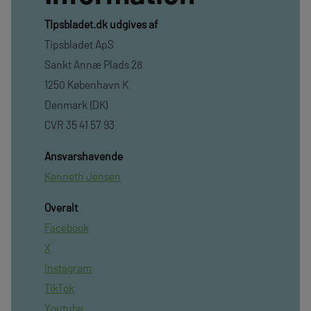
TIpsbladet.dk udgives af
Tipsbladet ApS
Sankt Annæ Plads 28
1250 København K
Denmark (DK)
CVR 35 41 57 93
Ansvarshavende
Kenneth Jensen
Overalt
Facebook
X
Instagram
TikTok
Youtube