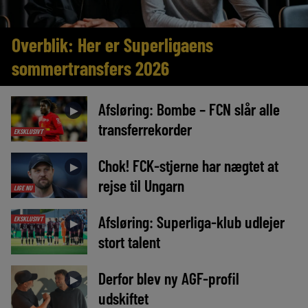
Overblik: Her er Superligaens
sommertransfers 2026
Afsløring: Bombe – FCN slår alle
►
transferrekorder
EKSKLUSIVT
Chok! FCK-stjerne har nægtet at
►
rejse til Ungarn
LIGE NU
Afsløring: Superliga-klub udlejer
EKSKLUSIVT
►
stort talent
Derfor blev ny AGF-profil
►
udskiftet