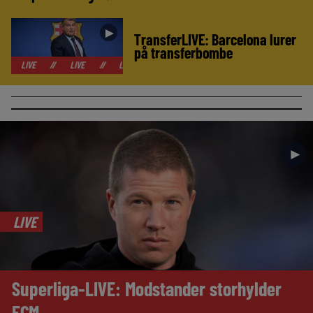
►
TransferLIVE: Barcelona lurer
på transferbombe
//
LIVE
//
LIVE
//
LIVE
//
LIVE
//
LIVE
//
LIVE
//
►
LIVE
Superliga-LIVE: Modstander storhylder
FCM