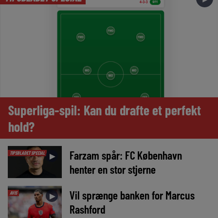
Superliga-spil: Kan du drafte et perfekt
hold?
Farzam spår: FC København
TIPSBLADET SPECIAL
►
henter en stor stjerne
Vil sprænge banken for Marcus
AVIS
►
Rashford