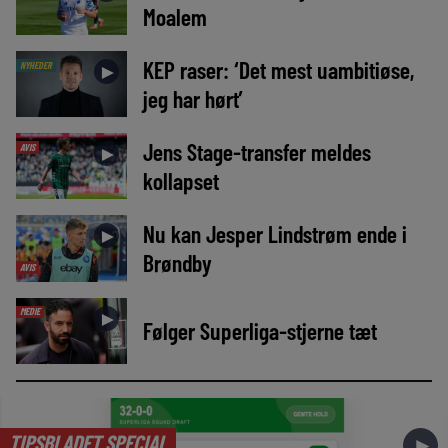
Moalem
KEP raser: ‘Det mest uambitiøse,
NYHEDER
►
jeg har hørt’
Jens Stage-transfer meldes
AVIS
►
kollapset
Nu kan Jesper Lindstrøm ende i
►
Brøndby
AVIS
MEDIE
►
Følger Superliga-stjerne tæt
TIPSBLADET SPECIAL
►