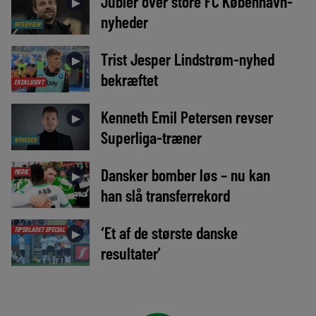
Jubler over store FC København-
►
nyheder
INTERVIEW
Trist Jesper Lindstrøm-nyhed
►
bekræftet
EKSKLUSIVT
Kenneth Emil Petersen revser
►
Superliga-træner
NYHEDER
Dansker bomber løs – nu kan
MEDIE
►
han slå transferrekord
‘Et af de største danske
TIPSBLADET SPECIAL
►
resultater’