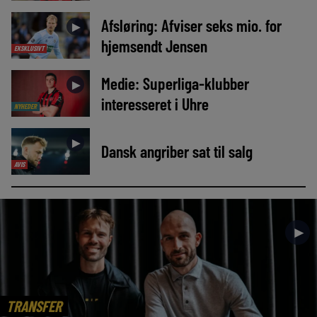
Afsløring: Afviser seks mio. for
►
hjemsendt Jensen
EKSKLUSIVT
Medie: Superliga-klubber
►
interesseret i Uhre
NYHEDER
►
Dansk angriber sat til salg
AVIS
►
TRANSFER