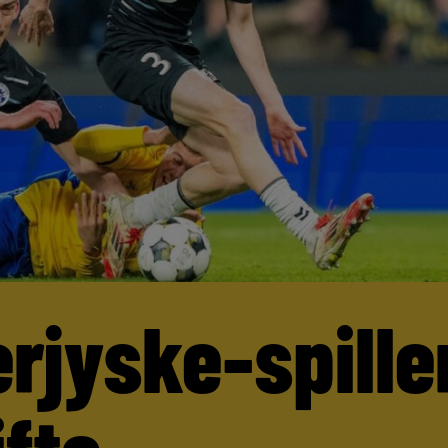
rjyske-spille
ifte