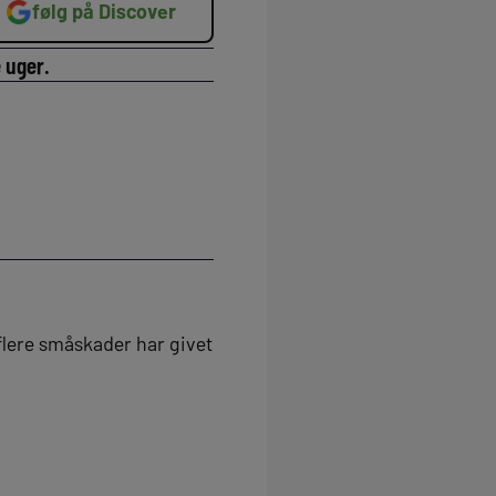
følg på Discover
 uger.
flere småskader har givet