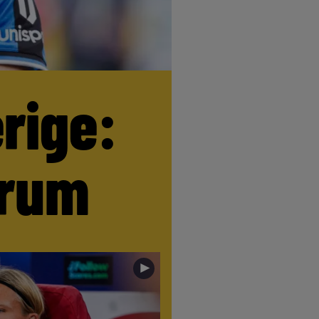
erige:
trum
►