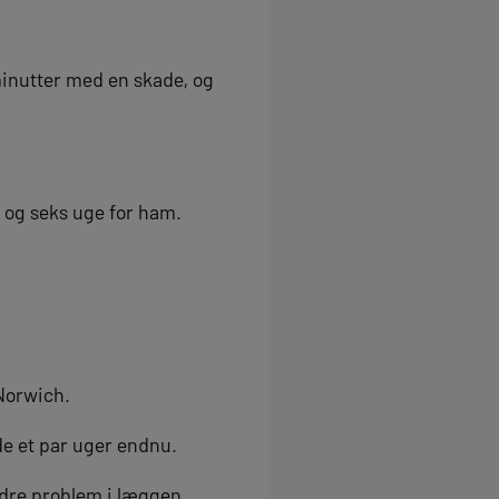
minutter med en skade, og
e og seks uge for ham.
 Norwich.
ude et par uger endnu.
ndre problem i læggen.