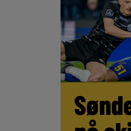
Sønde
på sk