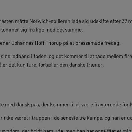
sten måtte Norwich-spilleren lade sig udskifte efter 37 
an kommer sig fra lige med det samme.
ræner Johannes Hoff Thorup på et pressemøde fredag.
i sine ledbånd i foden, og det kommer til at tage mellem fir
 så er det kun fure, fortæller den danske træner.
ste med dansk pas, der kommer til at være fraværende for
 ikke været i truppen i de seneste tre kampe, og han er 
det sygdom, der holdt ham ude, men han har også fået et mi