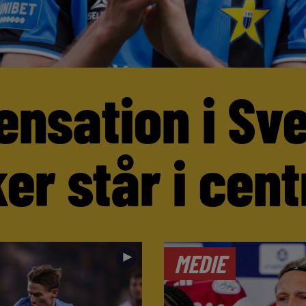
ensation i Sv
er står i cen
►
MEDIE