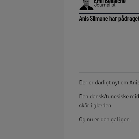
Emil Bellaiche
Journalist
Anis Slimane har pådraget
Der er dårligt nyt om An
Den dansk/tunesiske midt
skår i glæden.
Og nu er den gal igen.