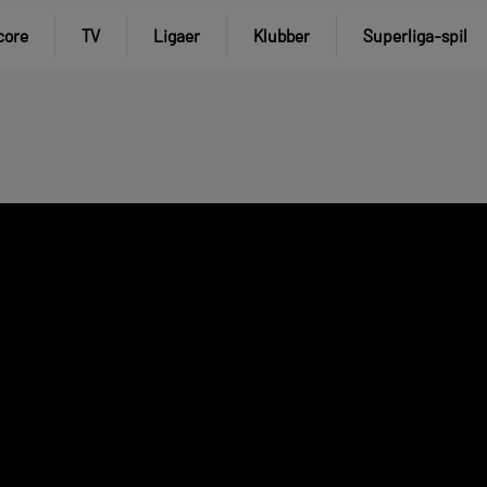
core
TV
Ligaer
Klubber
Superliga-spil