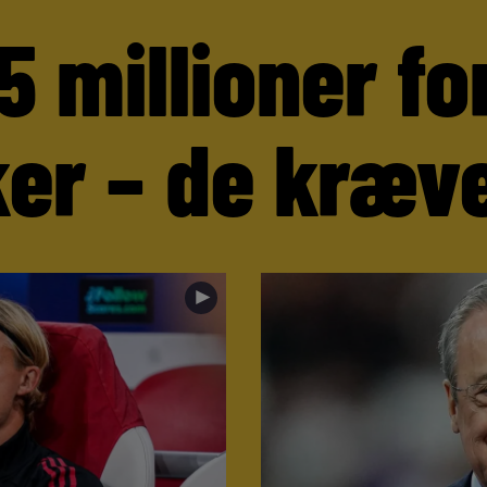
5 millioner fo
er – de kræve
►