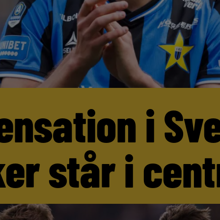
ensation i Sv
er står i cen