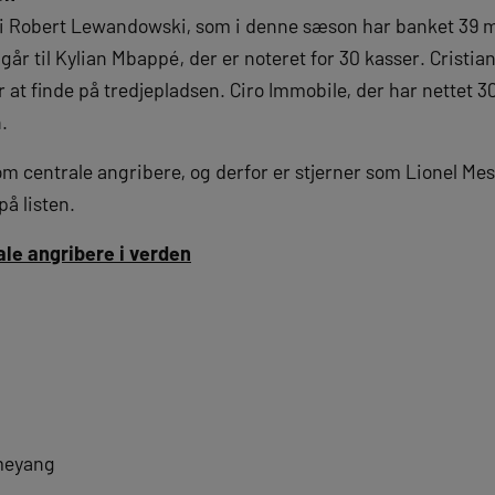
vi Robert Lewandowski, som i denne sæson har banket 39 m
r til Kylian Mbappé, der er noteret for 30 kasser. Cristia
r at finde på tredjepladsen. Ciro Immobile, der har nettet 3
.
om centrale angribere, og derfor er stjerner som Lionel M
på listen.
ale angribere i verden
meyang