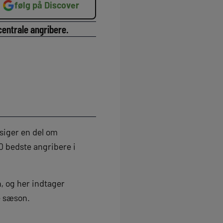
følg på Discover
centrale angribere.
 siger en del om
 bedste angribere i
, og her indtager
e sæson.