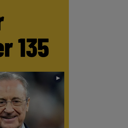
r
r 135
►