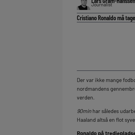
Lars Gram-Hansse
Journalist
Cristiano Ronaldo må tage
Der var ikke mange fodbol
nordmandens gennembrud 
verden.
90min
har således udarbe
Haaland altså en flot sy
Ronaldo på tredjeplads