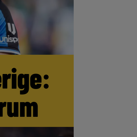
erige:
trum