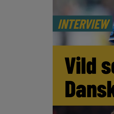
INTERVIEW
Vild s
Dansk