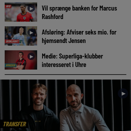
Vil sprænge banken for Marcus
AVIS
►
Rashford
Afsløring: Afviser seks mio. for
►
hjemsendt Jensen
EKSKLUSIVT
Medie: Superliga-klubber
►
interesseret i Uhre
NYHEDER
►
TRANSFER