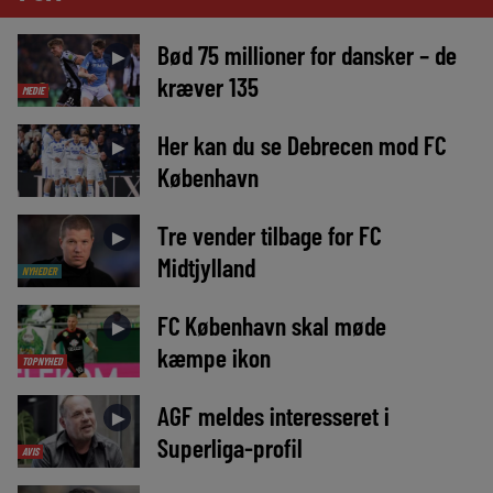
Bød 75 millioner for dansker – de
►
kræver 135
MEDIE
Her kan du se Debrecen mod FC
►
København
Tre vender tilbage for FC
►
Midtjylland
NYHEDER
FC København skal møde
►
kæmpe ikon
TOPNYHED
AGF meldes interesseret i
►
Superliga-profil
AVIS