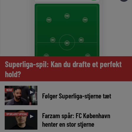
Superliga-spil: Kan du drafte et perfekt
hold?
MEDIE
►
Følger Superliga-stjerne tæt
Farzam spår: FC København
TIPSBLADET SPECIAL
►
henter en stor stjerne