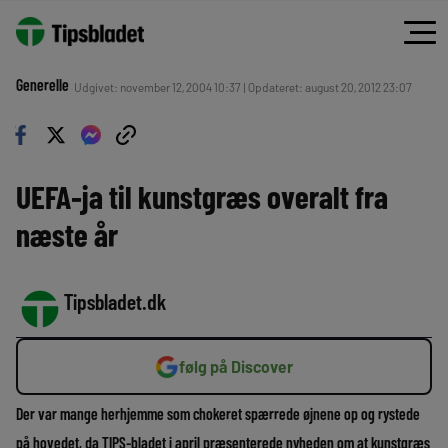
Generelle
Udgivet: november 12, 2004 10:37 | Opdateret: august 20, 2012 23:07
UEFA-ja til kunstgræs overalt fra
næste år
Tipsbladet.dk
følg på Discover
Der var mange herhjemme som chokeret spærrede øjnene op og rystede
på hovedet, da TIPS-bladet i april præsenterede nyheden om at kunstgræs