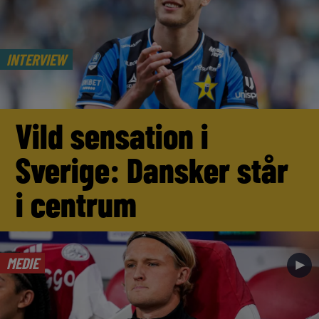
INTERVIEW
Vild sensation i
Sverige: Dansker står
i centrum
MEDIE
►