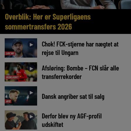
Overblik: Her er Superligaens
sommertransfers 2026
Chok! FCK-stjerne har nægtet at
►
rejse til Ungarn
LIGE NU
Afsløring: Bombe – FCN slår alle
►
transferrekorder
EKSKLUSIVT
►
Dansk angriber sat til salg
AVIS
Derfor blev ny AGF-profil
►
udskiftet