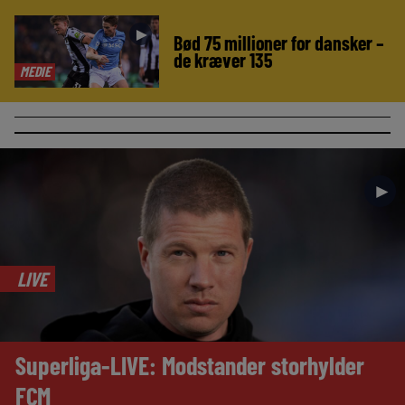
►
Bød 75 millioner for dansker –
de kræver 135
MEDIE
►
LIVE
Superliga-LIVE: Modstander storhylder
FCM