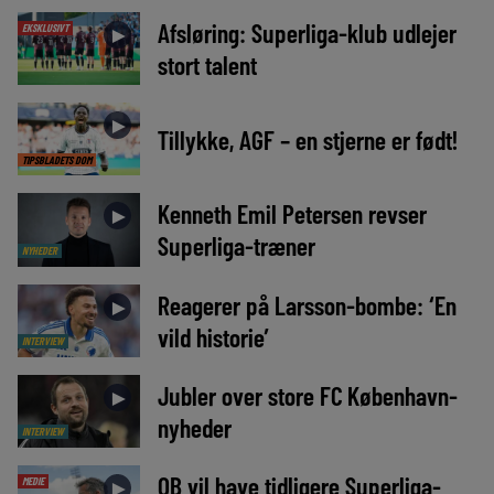
Afsløring: Superliga-klub udlejer
EKSKLUSIVT
►
stort talent
►
Tillykke, AGF – en stjerne er født!
TIPSBLADETS DOM
Kenneth Emil Petersen revser
►
Superliga-træner
NYHEDER
Reagerer på Larsson-bombe: ‘En
►
vild historie’
INTERVIEW
Jubler over store FC København-
►
nyheder
INTERVIEW
OB vil have tidligere Superliga-
MEDIE
►