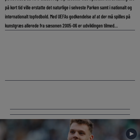
på kort tid ville erstatte det naturlige i selveste Parken samt i nationalt og
internationalt topfodbold. Med UEFAs godkendelse af at der må spilles på
kunstgræs allerede fra sæsonen 2005-06 er udviklingen tilmed…
►