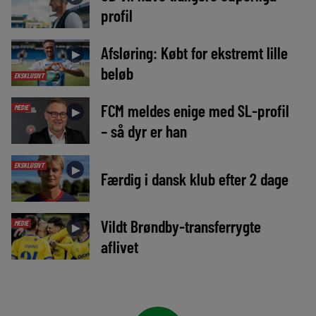
profil
Afsløring: Købt for ekstremt lille
►
beløb
EKSKLUSIVT
FCM meldes enige med SL-profil
MEDIE
►
– så dyr er han
EKSKLUSIVT
►
Færdig i dansk klub efter 2 dage
Vildt Brøndby-transferrygte
MEDIE
►
aflivet