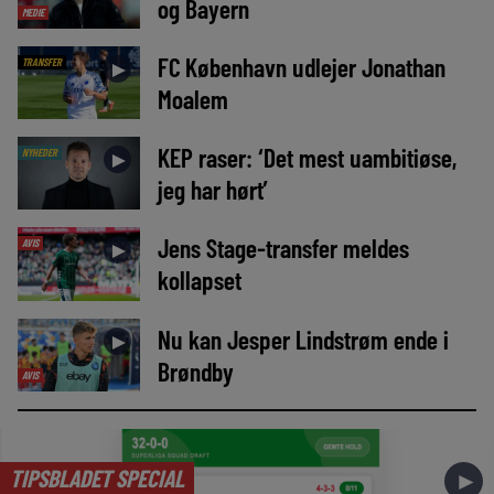
og Bayern
MEDIE
FC København udlejer Jonathan
TRANSFER
►
Moalem
KEP raser: ‘Det mest uambitiøse,
NYHEDER
►
jeg har hørt’
Jens Stage-transfer meldes
AVIS
►
kollapset
Nu kan Jesper Lindstrøm ende i
►
Brøndby
AVIS
TIPSBLADET SPECIAL
►