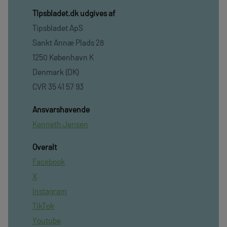
TIpsbladet.dk udgives af
Tipsbladet ApS
Sankt Annæ Plads 28
1250 København K
Denmark (DK)
CVR 35 41 57 93
Ansvarshavende
Kenneth Jensen
Overalt
Facebook
X
Instagram
TikTok
Youtube