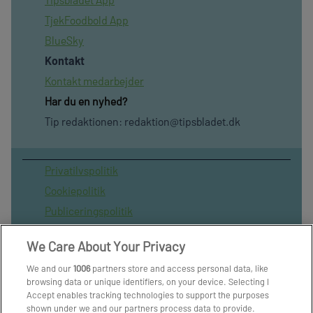
TjekFoodbold App
BlueSky
Kontakt
Kontakt medarbejder
Har du en nyhed?
Tip redaktionen:
redaktion@tipsbladet.dk
Privatilvspolitik
Cookiepolitik
Publiceringspolitik
Vilkår for brug af sitet
We Care About Your Privacy
Spil ansvarligt
We and our
1006
partners store and access personal data, like
Administrer samtykke
browsing data or unique identifiers, on your device. Selecting I
Arkiv
Accept enables tracking technologies to support the purposes
shown under we and our partners process data to provide.
Om os