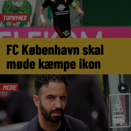
TOPNYHED
FC København skal
møde kæmpe ikon
MEDIE
►