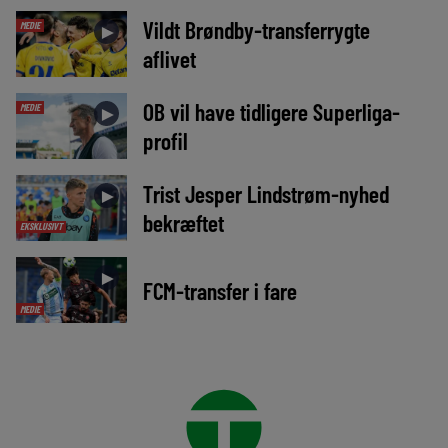
Vildt Brøndby-transferrygte
MEDIE
►
aflivet
OB vil have tidligere Superliga-
MEDIE
►
profil
Trist Jesper Lindstrøm-nyhed
►
bekræftet
EKSKLUSIVT
►
FCM-transfer i fare
MEDIE