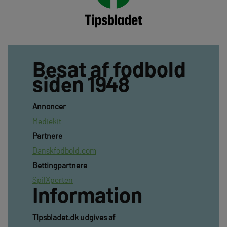
Besat af fodbold
siden 1948
Annoncer
Mediekit
Partnere
Danskfodbold.com
Bettingpartnere
SpilXperten
Information
TIpsbladet.dk udgives af