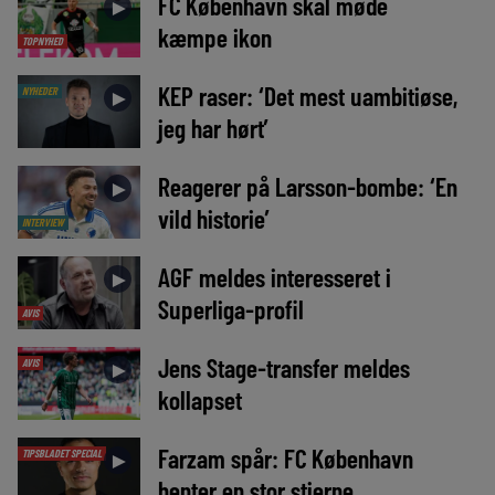
FC København skal møde
►
kæmpe ikon
TOPNYHED
KEP raser: ‘Det mest uambitiøse,
NYHEDER
►
jeg har hørt’
Reagerer på Larsson-bombe: ‘En
►
vild historie’
INTERVIEW
AGF meldes interesseret i
►
Superliga-profil
AVIS
Jens Stage-transfer meldes
AVIS
►
kollapset
Farzam spår: FC København
TIPSBLADET SPECIAL
►
henter en stor stjerne