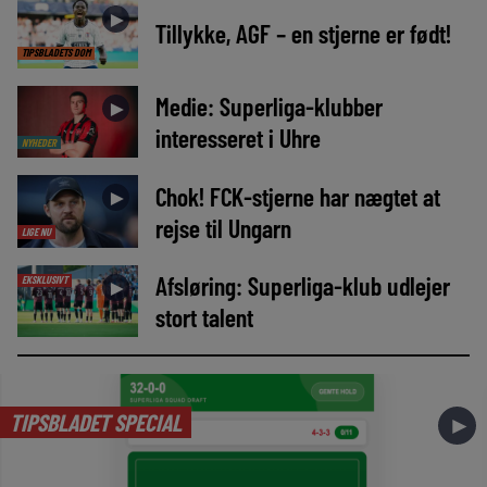
►
Tillykke, AGF – en stjerne er født!
TIPSBLADETS DOM
Medie: Superliga-klubber
►
interesseret i Uhre
NYHEDER
Chok! FCK-stjerne har nægtet at
►
rejse til Ungarn
LIGE NU
Afsløring: Superliga-klub udlejer
EKSKLUSIVT
►
stort talent
TIPSBLADET SPECIAL
►