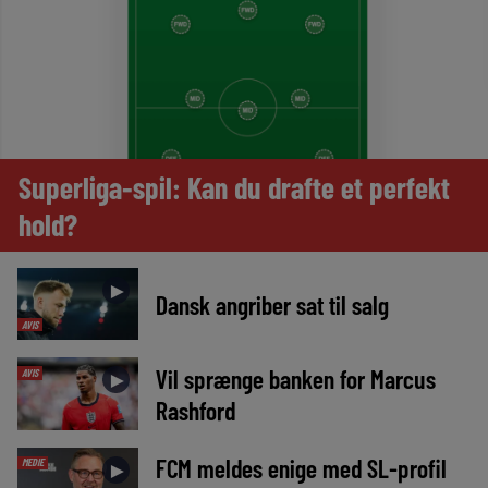
Superliga-spil: Kan du drafte et perfekt
hold?
►
Dansk angriber sat til salg
AVIS
Vil sprænge banken for Marcus
AVIS
►
Rashford
FCM meldes enige med SL-profil
MEDIE
►