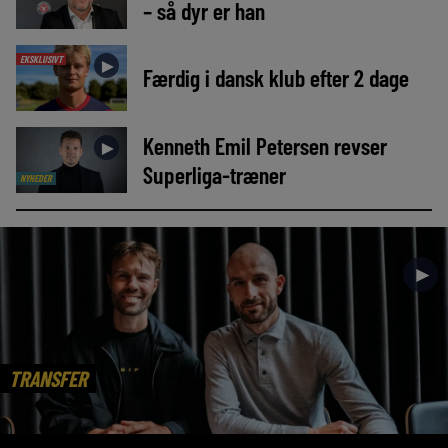
– så dyr er han
EKSKLUSIVT
►
Færdig i dansk klub efter 2 dage
Kenneth Emil Petersen revser
►
Superliga-træner
NYHEDER
►
TRANSFER