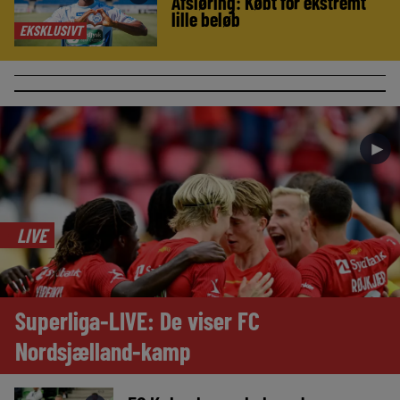
Afsløring: Købt for ekstremt
lille beløb
EKSKLUSIVT
►
LIVE
Superliga-LIVE: De viser FC
Nordsjælland-kamp