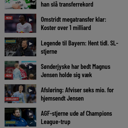
han slå transferrekord
Omstridt megatransfer klar:
MEDIE
►
Koster over 1 milliard
Legende til Bayern: Hent tidl. SL-
NYHEDER
►
stjerne
Sønderjyske har bedt Magnus
►
Jensen holde sig væk
MEDIE
Afsløring: Afviser seks mio. for
►
hjemsendt Jensen
EKSKLUSIVT
AGF-stjerne ude af Champions
►
League-trup
NYHEDER