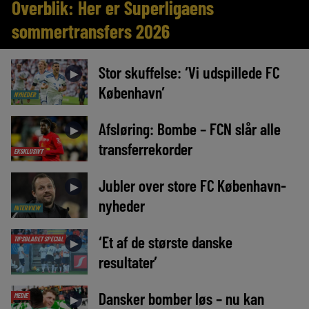
Overblik: Her er Superligaens
sommertransfers 2026
Stor skuffelse: ‘Vi udspillede FC
►
København’
NYHEDER
Afsløring: Bombe – FCN slår alle
►
transferrekorder
EKSKLUSIVT
Jubler over store FC København-
►
nyheder
INTERVIEW
‘Et af de største danske
TIPSBLADET SPECIAL
►
resultater’
Dansker bomber løs – nu kan
MEDIE
►