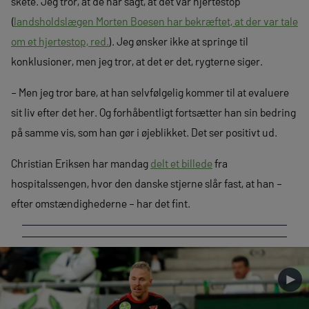
skete. Jeg tror, at de har sagt, at det var hjertestop
(
landsholdslægen Morten Boesen har bekræftet, at der var tale
om et hjertestop, red.
). Jeg ønsker ikke at springe til
konklusioner, men jeg tror, at det er det, rygterne siger.
– Men jeg tror bare, at han selvfølgelig kommer til at evaluere
sit liv efter det her. Og forhåbentligt fortsætter han sin bedring
på samme vis, som han gør i øjeblikket. Det ser positivt ud.
Christian Eriksen har mandag
delt et billede
fra
hospitalssengen, hvor den danske stjerne slår fast, at han –
efter omstændighederne – har det fint.
►