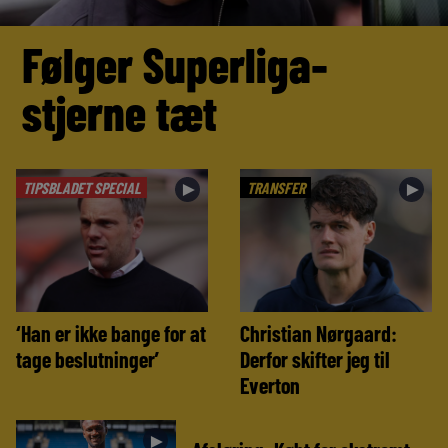
Følger Superliga-
stjerne tæt
TIPSBLADET SPECIAL
TRANSFER
►
►
‘Han er ikke bange for at
Christian Nørgaard:
tage beslutninger’
Derfor skifter jeg til
Everton
►