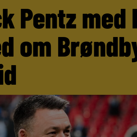
ck Pentz med 
d om Brøndb
id