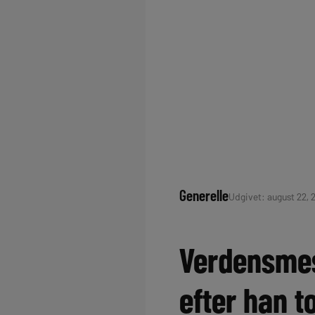
Generelle
Udgivet: august 22, 
Verdensmes
efter han t