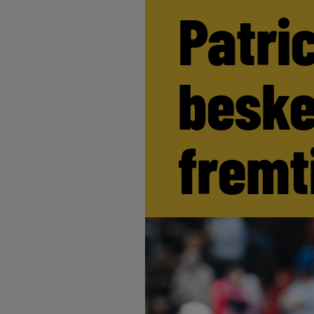
Patri
beske
fremt