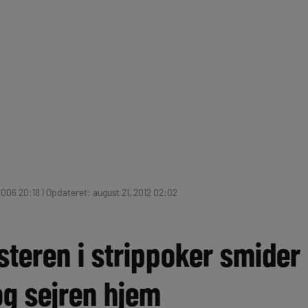
2006 20:18 | Opdateret: august 21, 2012 02:02
teren i strippoker smider 
og sejren hjem