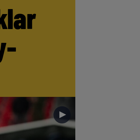
klar
y-
►