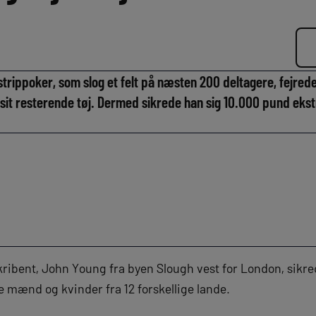
trippoker, som slog et felt på næsten 200 deltagere, fejred
 sit resterende tøj. Dermed sikrede han sig 10.000 pund ekstr
ribent, John Young fra byen Slough vest for London, sikred
e mænd og kvinder fra 12 forskellige lande.