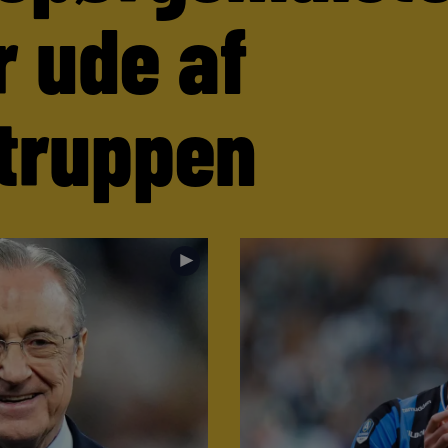
r ude af
truppen
►