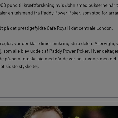
0.000 pund til kræftforskning hvis John smed bukserne når t
dtaler en talsmand fra Paddy Power Poker, som stod for arr
 på det prestigefyldte Cafe Royal i det centrale London.
gler, var der klare linier omkring strip delen. Allervigtigst 
j, som alle blev uddelt af Paddy Power Poker. Hver deltage
e på, samt dække sig med når de var helt nøgne, men det
t sidste stykke tøj.