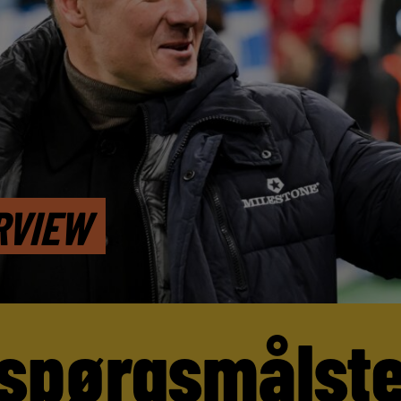
RVIEW
 spørgsmålst