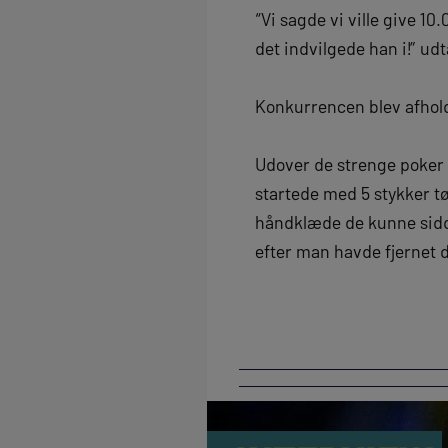
“Vi sagde vi ville give 1
det indvilgede han i!” u
Konkurrencen blev afholdt
Udover de strenge poker re
startede med 5 stykker tø
håndklæde de kunne sidd
efter man havde fjernet de