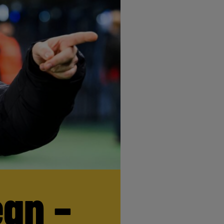
egn –