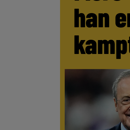
han e
kamp