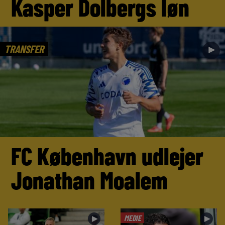
Kasper Dolbergs løn
TRANSFER
►
FC København udlejer
Jonathan Moalem
MEDIE
►
►