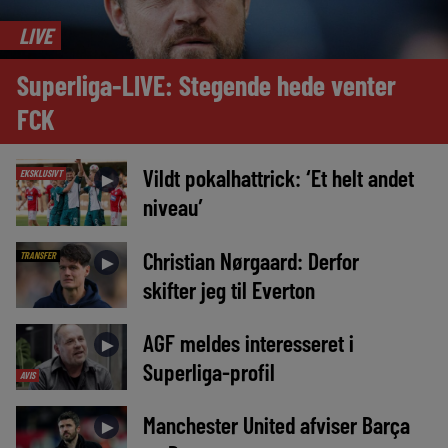
LIVE
Superliga-LIVE: Stegende hede venter
FCK
Vildt pokalhattrick: ‘Et helt andet
EKSKLUSIVT
►
niveau’
Christian Nørgaard: Derfor
TRANSFER
►
skifter jeg til Everton
AGF meldes interesseret i
►
Superliga-profil
AVIS
Manchester United afviser Barça
►