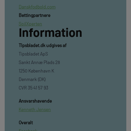
Danskfodbold.com
Bettingpartnere
SpilXperten
Information
TIpsbladet.dk udgives af
Tipsbladet ApS
Sankt Annæ Plads 28
1250 København K
Denmark (DK)
CVR 35 41 57 93
Ansvarshavende
Kenneth Jensen
Overalt
Facebook