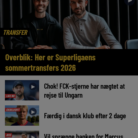
►
TRANSFER
Overblik: Her er Superligaens
sommertransfers 2026
Chok! FCK-stjerne har nægtet at
►
rejse til Ungarn
LIGE NU
EKSKLUSIVT
►
Færdig i dansk klub efter 2 dage
Vil sprænge banken for Marcus
AVIS
►