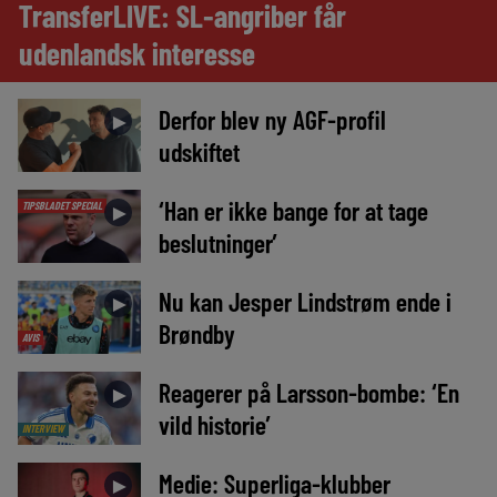
TransferLIVE: SL-angriber får
udenlandsk interesse
Derfor blev ny AGF-profil
►
udskiftet
‘Han er ikke bange for at tage
TIPSBLADET SPECIAL
►
beslutninger’
Nu kan Jesper Lindstrøm ende i
►
Brøndby
AVIS
Reagerer på Larsson-bombe: ‘En
►
vild historie’
INTERVIEW
Medie: Superliga-klubber
►