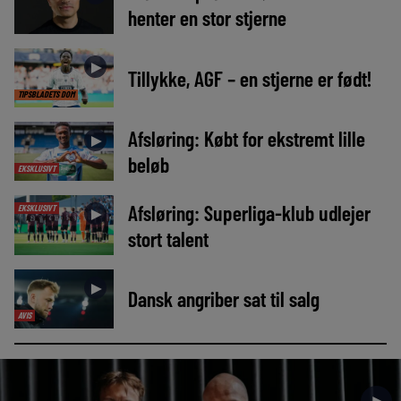
henter en stor stjerne
►
Tillykke, AGF – en stjerne er født!
TIPSBLADETS DOM
Afsløring: Købt for ekstremt lille
►
beløb
EKSKLUSIVT
Afsløring: Superliga-klub udlejer
EKSKLUSIVT
►
stort talent
►
Dansk angriber sat til salg
AVIS