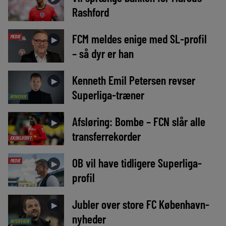
Rashford
FCM meldes enige med SL-profil
MEDIE
►
– så dyr er han
Kenneth Emil Petersen revser
►
Superliga-træner
NYHEDER
Afsløring: Bombe – FCN slår alle
►
transferrekorder
EKSKLUSIVT
OB vil have tidligere Superliga-
MEDIE
►
profil
Jubler over store FC København-
►
nyheder
INTERVIEW