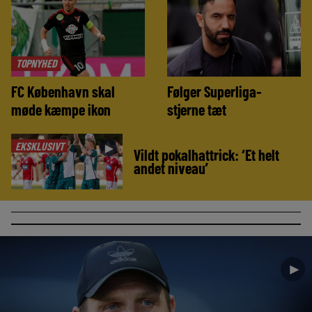
TOPNYHED
FC København skal
Følger Superliga-
møde kæmpe ikon
stjerne tæt
EKSKLUSIVT
►
Vildt pokalhattrick: ‘Et helt
andet niveau’
►