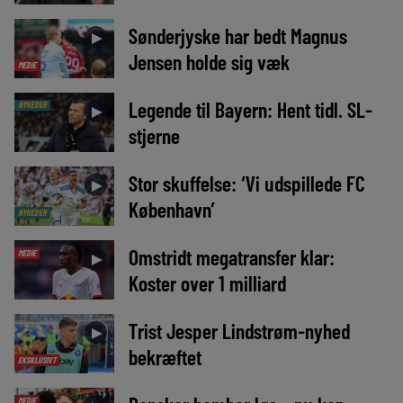
Sønderjyske har bedt Magnus
►
Jensen holde sig væk
MEDIE
Legende til Bayern: Hent tidl. SL-
NYHEDER
►
stjerne
Stor skuffelse: ‘Vi udspillede FC
►
København’
NYHEDER
Omstridt megatransfer klar:
MEDIE
►
Koster over 1 milliard
Trist Jesper Lindstrøm-nyhed
►
bekræftet
EKSKLUSIVT
MEDIE