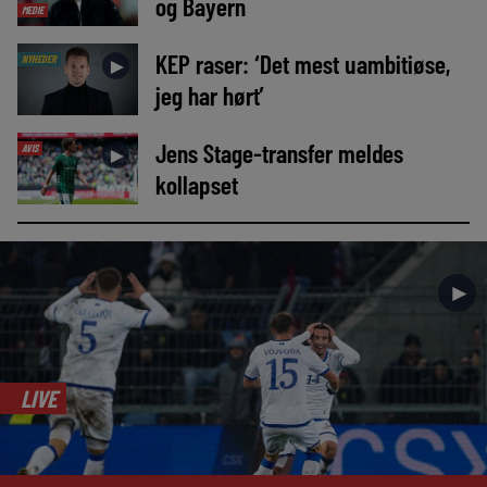
og Bayern
MEDIE
KEP raser: ‘Det mest uambitiøse,
NYHEDER
►
jeg har hørt’
Jens Stage-transfer meldes
AVIS
►
kollapset
►
LIVE