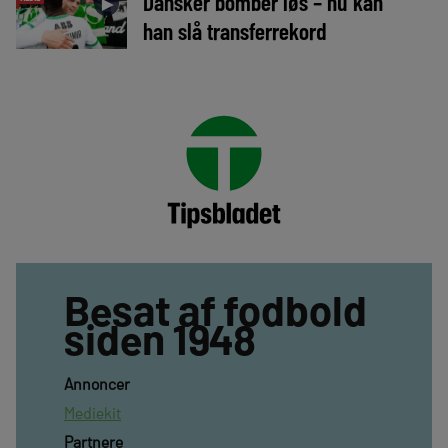
Dansker bomber løs – nu kan
►
han slå transferrekord
Besat af fodbold
siden 1948
Annoncer
Mediekit
Partnere