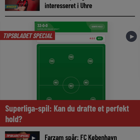
interesseret i Uhre
NYHEDER
TIPSBLADET SPECIAL
►
Superliga-spil: Kan du drafte et perfekt
hold?
Farzam spår: FC København
TIPSBLADET SPECIAL
►