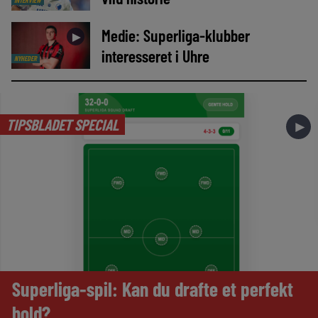
INTERVIEW
Medie: Superliga-klubber
►
interesseret i Uhre
NYHEDER
TIPSBLADET SPECIAL
►
Superliga-spil: Kan du drafte et perfekt
hold?