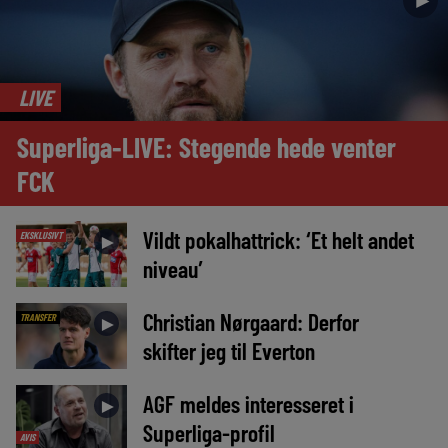
►
LIVE
Superliga-LIVE: Stegende hede venter
FCK
Vildt pokalhattrick: ‘Et helt andet
EKSKLUSIVT
►
niveau’
Christian Nørgaard: Derfor
TRANSFER
►
skifter jeg til Everton
AGF meldes interesseret i
►
Superliga-profil
AVIS