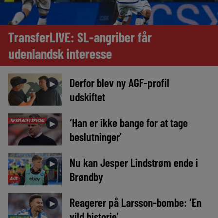
TransferLIVE: SL-angriber får
udenlandsk interesse
Derfor blev ny AGF-profil
►
udskiftet
‘Han er ikke bange for at tage
TIPSBLADET SPECIAL
►
beslutninger’
Nu kan Jesper Lindstrøm ende i
►
Brøndby
AVIS
Reagerer på Larsson-bombe: ‘En
►
vild historie’