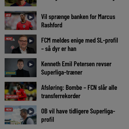
Vil sprænge banken for Marcus
AVIS
►
Rashford
FCM meldes enige med SL-profil
MEDIE
►
– så dyr er han
Kenneth Emil Petersen revser
►
Superliga-træner
NYHEDER
Afsløring: Bombe – FCN slår alle
►
transferrekorder
EKSKLUSIVT
OB vil have tidligere Superliga-
MEDIE
►
profil