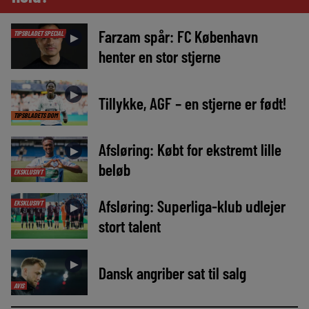
Farzam spår: FC København
TIPSBLADET SPECIAL
►
henter en stor stjerne
►
Tillykke, AGF – en stjerne er født!
TIPSBLADETS DOM
Afsløring: Købt for ekstremt lille
►
beløb
EKSKLUSIVT
Afsløring: Superliga-klub udlejer
EKSKLUSIVT
►
stort talent
►
Dansk angriber sat til salg
AVIS