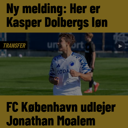
Ny melding: Her er
Kasper Dolbergs løn
TRANSFER
►
FC København udlejer
Jonathan Moalem