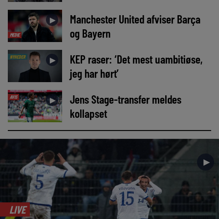
Manchester United afviser Barça
►
og Bayern
MEDIE
KEP raser: ‘Det mest uambitiøse,
NYHEDER
►
jeg har hørt’
Jens Stage-transfer meldes
AVIS
►
kollapset
►
LIVE