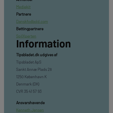
Mediekit
Partnere
Danskfodbold.com
Bettingpartnere
SpilXperten
Information
TIpsbladet.dk udgives af
Tipsbladet ApS
Sankt Annæ Plads 28
1250 København K
Denmark (DK)
CVR 35 41 57 93
Ansvarshavende
Kenneth Jensen