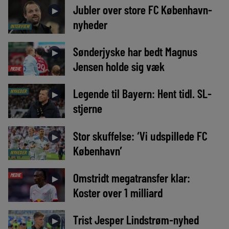
Jubler over store FC København-
►
nyheder
INTERVIEW
Sønderjyske har bedt Magnus
►
Jensen holde sig væk
MEDIE
Legende til Bayern: Hent tidl. SL-
NYHEDER
►
stjerne
Stor skuffelse: ‘Vi udspillede FC
►
København’
NYHEDER
Omstridt megatransfer klar:
MEDIE
►
Koster over 1 milliard
Trist Jesper Lindstrøm-nyhed
►