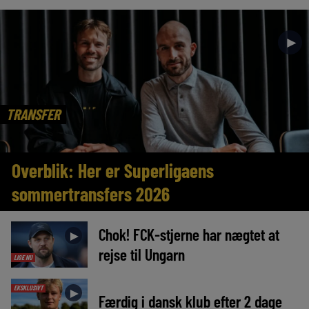
►
TRANSFER
Overblik: Her er Superligaens
sommertransfers 2026
Chok! FCK-stjerne har nægtet at
►
rejse til Ungarn
LIGE NU
EKSKLUSIVT
►
Færdig i dansk klub efter 2 dage