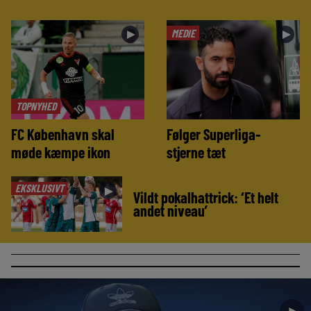
MEDIE
►
►
TOPNYHED
FC København skal
Følger Superliga-
møde kæmpe ikon
stjerne tæt
EKSKLUSIVT
►
Vildt pokalhattrick: ‘Et helt
andet niveau’