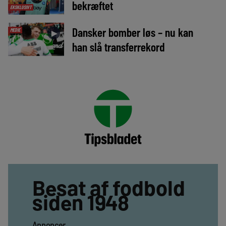
bekræftet
EKSKLUSIVT
Dansker bomber løs – nu kan
MEDIE
►
han slå transferrekord
Besat af fodbold
siden 1948
Annoncer