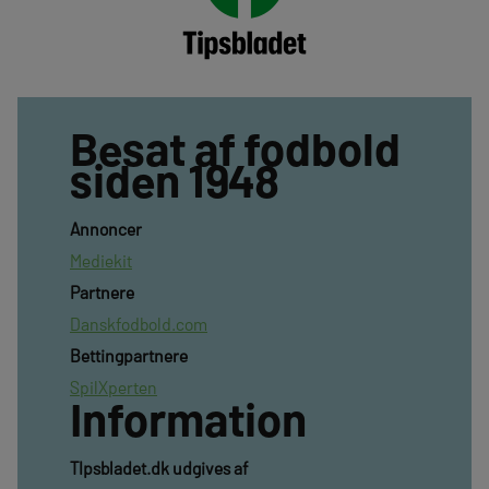
Besat af fodbold
siden 1948
Annoncer
Mediekit
Partnere
Danskfodbold.com
Bettingpartnere
SpilXperten
Information
TIpsbladet.dk udgives af