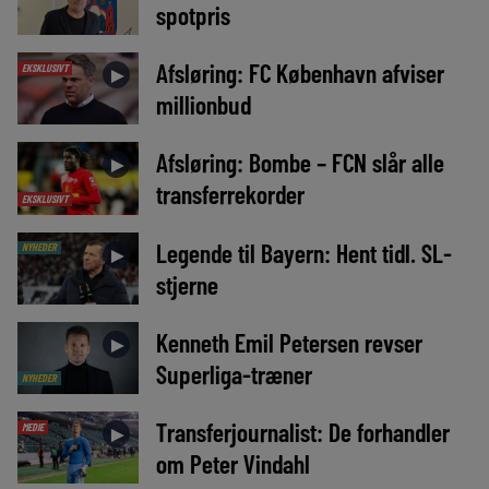
spotpris
Afsløring: FC København afviser
EKSKLUSIVT
►
millionbud
Afsløring: Bombe – FCN slår alle
►
transferrekorder
EKSKLUSIVT
Legende til Bayern: Hent tidl. SL-
NYHEDER
►
stjerne
Kenneth Emil Petersen revser
►
Superliga-træner
NYHEDER
Transferjournalist: De forhandler
MEDIE
►
om Peter Vindahl