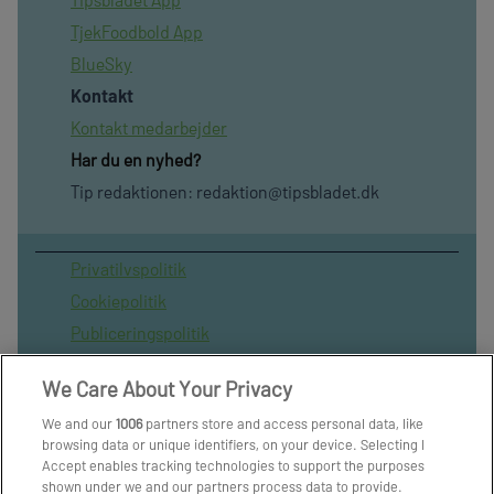
TjekFoodbold App
BlueSky
Kontakt
Kontakt medarbejder
Har du en nyhed?
Tip redaktionen:
redaktion@tipsbladet.dk
Privatilvspolitik
Cookiepolitik
Publiceringspolitik
Vilkår for brug af sitet
We Care About Your Privacy
Spil ansvarligt
We and our
1006
partners store and access personal data, like
Administrer samtykke
browsing data or unique identifiers, on your device. Selecting I
Arkiv
Accept enables tracking technologies to support the purposes
shown under we and our partners process data to provide.
Om os