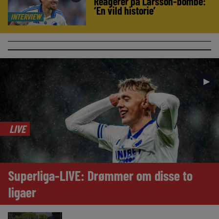
Reagerer på Larsson-bombe:
‘En vild historie’
INTERVIEW
►
LIVE
Superliga-LIVE: Drømmer om disse to
ligaer