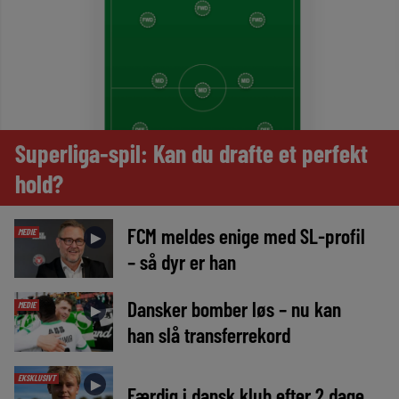
Superliga-spil: Kan du drafte et perfekt
hold?
FCM meldes enige med SL-profil
MEDIE
►
– så dyr er han
Dansker bomber løs – nu kan
MEDIE
►
han slå transferrekord
EKSKLUSIVT
►
Færdig i dansk klub efter 2 dage