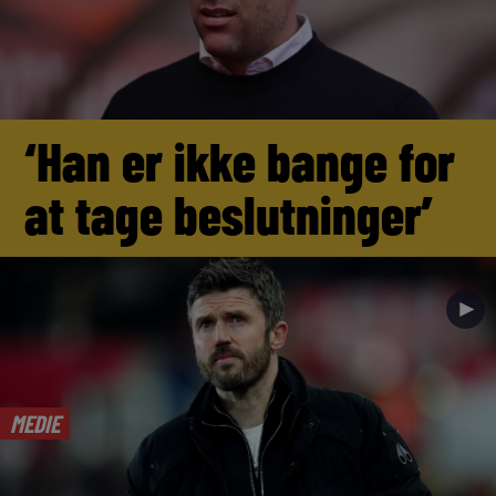
‘Han er ikke bange for
at tage beslutninger’
►
MEDIE