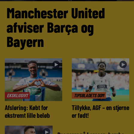
Manchester United
afviser Barça og
Bayern
►
►
EKSKLUSIVT
TIPSBLADETS DOM
Afsløring: Købt for
Tillykke, AGF – en stjerne
ekstremt lille beløb
er født!
►