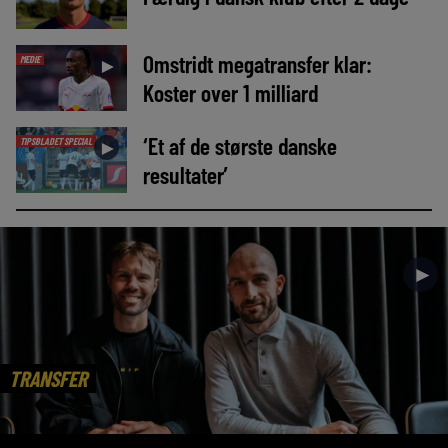
Omstridt megatransfer klar:
MEDIE
►
Koster over 1 milliard
‘Et af de største danske
TIPSBLADET SPECIAL
►
resultater’
►
TRANSFER