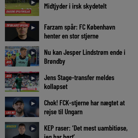
►
Midtjyder i irsk skydetelt
DAGENS SPILFORSLAG
Farzam spår: FC København
TIPSBLADET SPECIAL
►
henter en stor stjerne
Nu kan Jesper Lindstrøm ende i
►
Brøndby
AVIS
Jens Stage-transfer meldes
AVIS
►
kollapset
Chok! FCK-stjerne har nægtet at
►
rejse til Ungarn
LIGE NU
KEP raser: ‘Det mest uambitiøse,
NYHEDER
►
jeg har hørt’