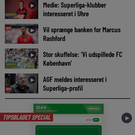
Medie: Superliga-klubber
►
interesseret i Uhre
NYHEDER
Vil sprænge banken for Marcus
AVIS
►
Rashford
Stor skuffelse: ‘Vi udspillede FC
►
København’
NYHEDER
AGF meldes interesseret i
►
Superliga-profil
AVIS
TIPSBLADET SPECIAL
►