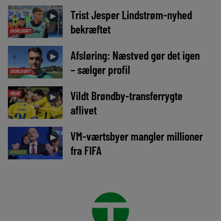
Trist Jesper Lindstrøm-nyhed
►
bekræftet
EKSKLUSIVT
Afsløring: Næstved gør det igen
►
– sælger profil
EKSKLUSIVT
Vildt Brøndby-transferrygte
MEDIE
►
aflivet
VM-værtsbyer mangler millioner
►
fra FIFA
NYHEDER