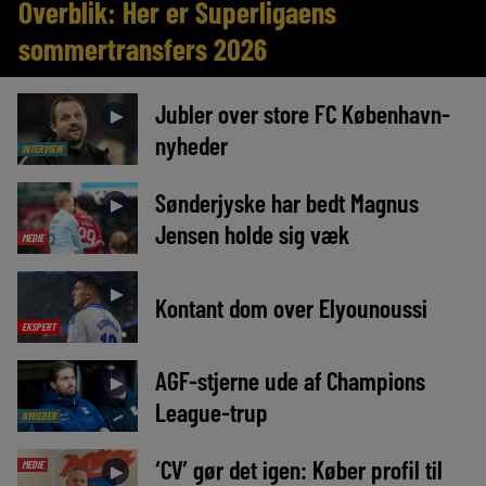
Overblik: Her er Superligaens
sommertransfers 2026
Jubler over store FC København-
►
nyheder
INTERVIEW
Sønderjyske har bedt Magnus
►
Jensen holde sig væk
MEDIE
►
Kontant dom over Elyounoussi
EKSPERT
AGF-stjerne ude af Champions
►
League-trup
NYHEDER
‘CV’ gør det igen: Køber profil til
MEDIE
►