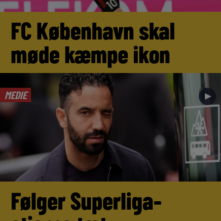
FC København skal
møde kæmpe ikon
MEDIE
►
Følger Superliga-