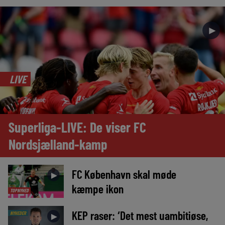
►
LIVE
Superliga-LIVE: De viser FC
Nordsjælland-kamp
FC København skal møde
►
kæmpe ikon
TOPNYHED
KEP raser: ‘Det mest uambitiøse,
NYHEDER
►