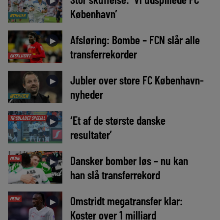
►
København’
NYHEDER
Afsløring: Bombe – FCN slår alle
►
transferrekorder
EKSKLUSIVT
Jubler over store FC København-
►
nyheder
INTERVIEW
‘Et af de største danske
TIPSBLADET SPECIAL
►
resultater’
Dansker bomber løs – nu kan
MEDIE
►
han slå transferrekord
Omstridt megatransfer klar:
MEDIE
►
Koster over 1 milliard