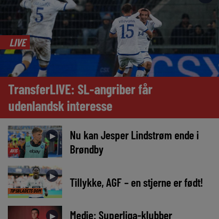
LIVE
TransferLIVE: SL-angriber får
udenlandsk interesse
Nu kan Jesper Lindstrøm ende i
►
Brøndby
AVIS
►
Tillykke, AGF – en stjerne er født!
TIPSBLADETS DOM
Medie: Superliga-klubber
►