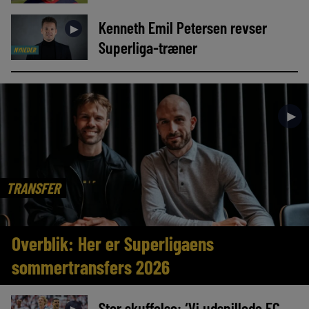
Kenneth Emil Petersen revser
►
Superliga-træner
NYHEDER
►
TRANSFER
Overblik: Her er Superligaens
sommertransfers 2026
Stor skuffelse: ‘Vi udspillede FC