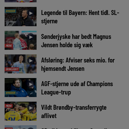
Legende til Bayern: Hent tidl. SL-
NYHEDER
►
stjerne
Sønderjyske har bedt Magnus
►
Jensen holde sig væk
MEDIE
Afsløring: Afviser seks mio. for
►
hjemsendt Jensen
EKSKLUSIVT
AGF-stjerne ude af Champions
►
League-trup
NYHEDER
Vildt Brøndby-transferrygte
MEDIE
►
aflivet