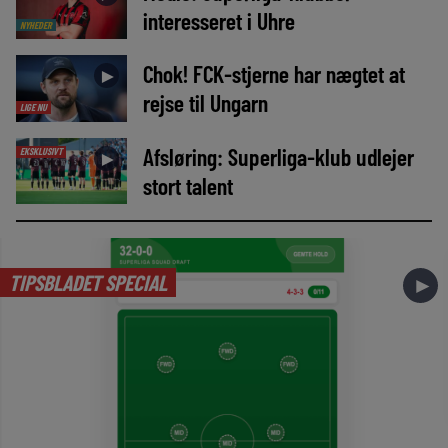
interesseret i Uhre
NYHEDER
Chok! FCK-stjerne har nægtet at
►
rejse til Ungarn
LIGE NU
Afsløring: Superliga-klub udlejer
EKSKLUSIVT
►
stort talent
TIPSBLADET SPECIAL
►