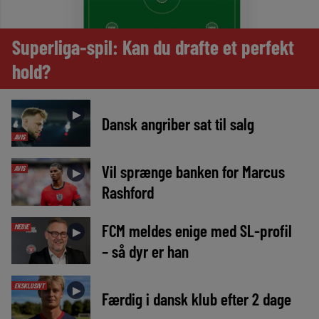
Superliga-spil: Kan du drafte et perfekt
hold?
►
Dansk angriber sat til salg
AVIS
Vil sprænge banken for Marcus
AVIS
►
Rashford
FCM meldes enige med SL-profil
MEDIE
►
– så dyr er han
EKSKLUSIVT
►
Færdig i dansk klub efter 2 dage