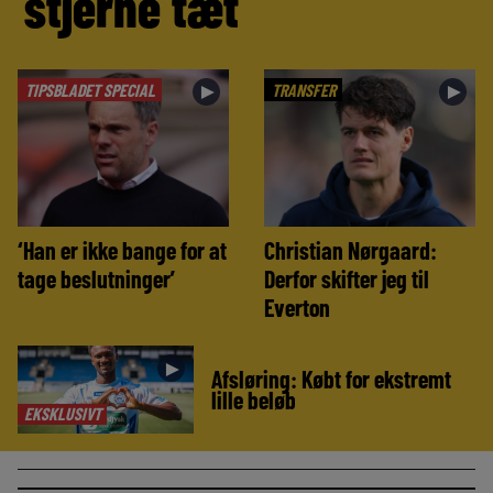
stjerne tæt
TIPSBLADET SPECIAL
TRANSFER
►
►
‘Han er ikke bange for at
Christian Nørgaard:
tage beslutninger’
Derfor skifter jeg til
Everton
►
Afsløring: Købt for ekstremt
lille beløb
EKSKLUSIVT