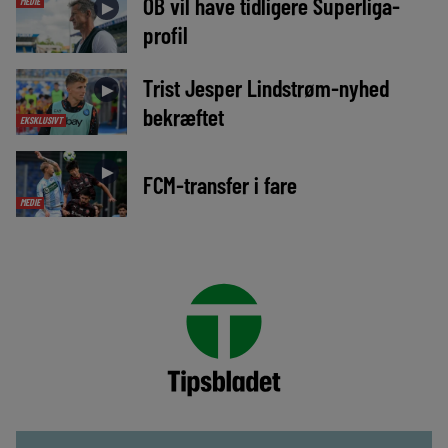
OB vil have tidligere Superliga-
MEDIE
►
profil
Trist Jesper Lindstrøm-nyhed
►
bekræftet
EKSKLUSIVT
►
FCM-transfer i fare
MEDIE