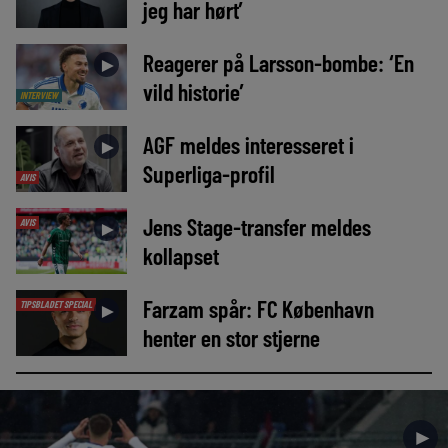
jeg har hørt’
Reagerer på Larsson-bombe: ‘En
►
vild historie’
INTERVIEW
AGF meldes interesseret i
►
Superliga-profil
AVIS
Jens Stage-transfer meldes
AVIS
►
kollapset
Farzam spår: FC København
TIPSBLADET SPECIAL
►
henter en stor stjerne
►