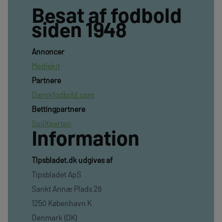
Besat af fodbold
siden 1948
Annoncer
Mediekit
Partnere
Danskfodbold.com
Bettingpartnere
SpilXperten
Information
TIpsbladet.dk udgives af
Tipsbladet ApS
Sankt Annæ Plads 28
1250 København K
Denmark (DK)