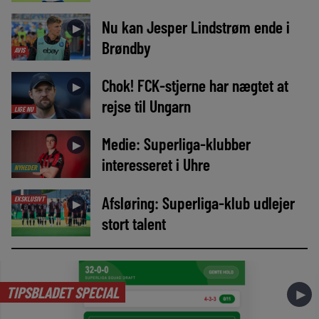
Nu kan Jesper Lindstrøm ende i
►
Brøndby
AVIS
Chok! FCK-stjerne har nægtet at
►
rejse til Ungarn
LIGE NU
Medie: Superliga-klubber
►
interesseret i Uhre
NYHEDER
Afsløring: Superliga-klub udlejer
EKSKLUSIVT
►
stort talent
TIPSBLADET SPECIAL
►