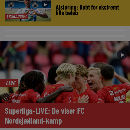
►
Afsløring: Købt for ekstremt
lille beløb
EKSKLUSIVT
►
LIVE
Superliga-LIVE: De viser FC
Nordsjælland-kamp