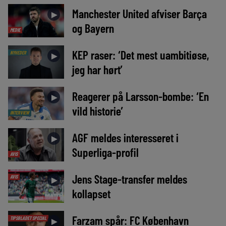
Manchester United afviser Barça
►
og Bayern
MEDIE
KEP raser: ‘Det mest uambitiøse,
NYHEDER
►
jeg har hørt’
Reagerer på Larsson-bombe: ‘En
►
vild historie’
INTERVIEW
AGF meldes interesseret i
►
Superliga-profil
AVIS
Jens Stage-transfer meldes
AVIS
►
kollapset
Farzam spår: FC København
TIPSBLADET SPECIAL
►