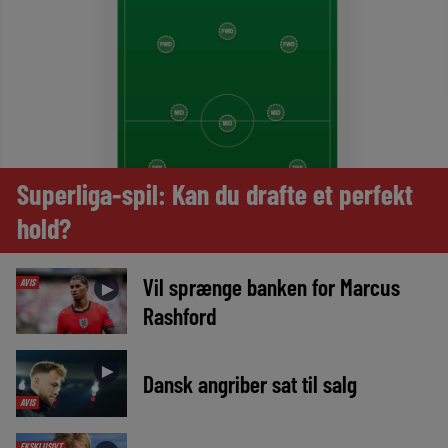
Superliga-spil: Kan du drafte et perfekt
hold?
Vil sprænge banken for Marcus
AVIS
►
Rashford
►
Dansk angriber sat til salg
AVIS
EKSKLUSIVT