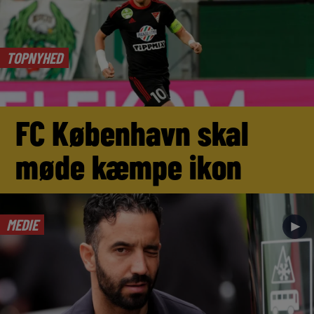
TOPNYHED
FC København skal
møde kæmpe ikon
MEDIE
►