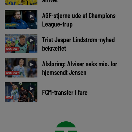
AGF-stjerne ude af Champions
►
League-trup
NYHEDER
Trist Jesper Lindstrøm-nyhed
►
bekræftet
EKSKLUSIVT
Afsløring: Afviser seks mio. for
►
hjemsendt Jensen
EKSKLUSIVT
►
FCM-transfer i fare
MEDIE