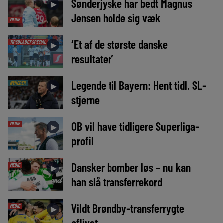
Sønderjyske har bedt Magnus
►
Jensen holde sig væk
MEDIE
‘Et af de største danske
TIPSBLADET SPECIAL
►
resultater’
Legende til Bayern: Hent tidl. SL-
NYHEDER
►
stjerne
OB vil have tidligere Superliga-
MEDIE
►
profil
Dansker bomber løs – nu kan
MEDIE
►
han slå transferrekord
Vildt Brøndby-transferrygte
MEDIE
►
aflivet