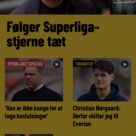
Følger Superliga-
stjerne tæt
TIPSBLADET SPECIAL
TRANSFER
►
►
‘Han er ikke bange for at
Christian Nørgaard:
tage beslutninger’
Derfor skifter jeg til
Everton