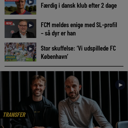
►
Færdig i dansk klub efter 2 dage
FCM meldes enige med SL-profil
MEDIE
►
– så dyr er han
Stor skuffelse: ‘Vi udspillede FC
►
København’
NYHEDER
►
TRANSFER