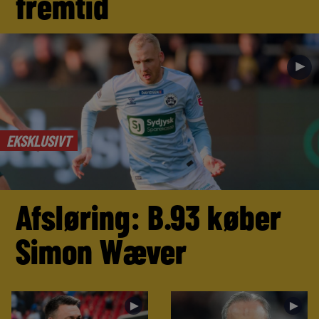
fremtid
►
EKSKLUSIVT
Afsløring: B.93 køber
Simon Wæver
►
►