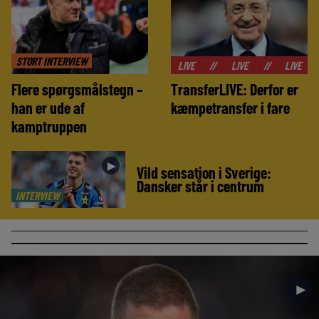
STORT INTERVIEW
//
LIVE
//
LIVE
//
LIVE
//
LIVE
Flere spørgsmålstegn –
TransferLIVE: Derfor er
han er ude af
kæmpetransfer i fare
kamptruppen
►
Vild sensation i Sverige:
Dansker står i centrum
INTERVIEW
►