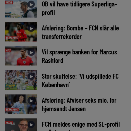
OB vil have tidligere Superliga-
MEDIE
►
profil
Afsløring: Bombe – FCN slår alle
►
transferrekorder
EKSKLUSIVT
Vil sprænge banken for Marcus
AVIS
►
Rashford
Stor skuffelse: ‘Vi udspillede FC
►
København’
NYHEDER
Afsløring: Afviser seks mio. for
►
hjemsendt Jensen
EKSKLUSIVT
FCM meldes enige med SL-profil
MEDIE
►