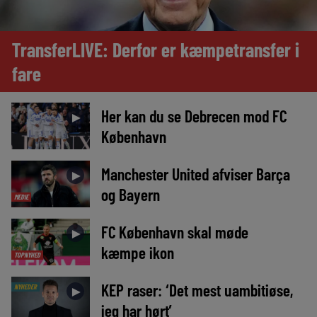
TransferLIVE: Derfor er kæmpetransfer i
fare
Her kan du se Debrecen mod FC
►
København
Manchester United afviser Barça
►
og Bayern
MEDIE
FC København skal møde
►
kæmpe ikon
TOPNYHED
KEP raser: ‘Det mest uambitiøse,
NYHEDER
►
jeg har hørt’