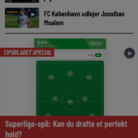
FC København udlejer Jonathan
TRANSFER
►
Moalem
TIPSBLADET SPECIAL
►
Superliga-spil: Kan du drafte et perfekt
hold?