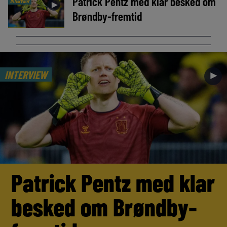
Patrick Pentz med klar besked om
INTERVIEW
►
Brøndby-fremtid
INTERVIEW
►
Patrick Pentz med klar
besked om Brøndby-