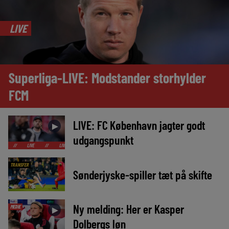
LIVE
Superliga-LIVE: Modstander storhylder
FCM
LIVE: FC København jagter godt
►
udgangspunkt
LIVE
//
LIVE
//
LIVE
//
LIVE
//
LIVE
//
LIVE
//
LIVE
//
LIV
TRANSFER
Sønderjyske-spiller tæt på skifte
Ny melding: Her er Kasper
MEDIE
►
Dolbergs løn