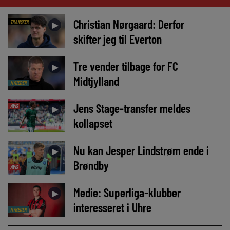
Christian Nørgaard: Derfor
TRANSFER
►
skifter jeg til Everton
Tre vender tilbage for FC
►
Midtjylland
NYHEDER
Jens Stage-transfer meldes
AVIS
►
kollapset
Nu kan Jesper Lindstrøm ende i
►
Brøndby
AVIS
Medie: Superliga-klubber
►
interesseret i Uhre
NYHEDER