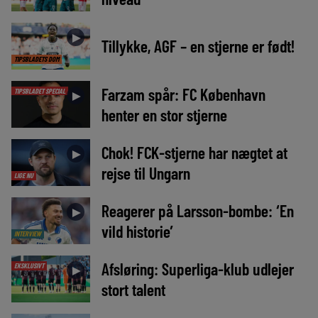
►
Tillykke, AGF – en stjerne er født!
TIPSBLADETS DOM
Farzam spår: FC København
TIPSBLADET SPECIAL
►
henter en stor stjerne
Chok! FCK-stjerne har nægtet at
►
rejse til Ungarn
LIGE NU
Reagerer på Larsson-bombe: ‘En
►
vild historie’
INTERVIEW
Afsløring: Superliga-klub udlejer
EKSKLUSIVT
►
stort talent