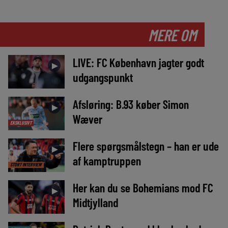
MERE OM
LIVE: FC København jagter godt
►
udgangspunkt
Afsløring: B.93 køber Simon
►
Wæver
EKSKLUSIVT
Flere spørgsmålstegn – han er ude
►
af kamptruppen
STORT INTERVIEW
Her kan du se Bohemians mod FC
►
Midtjylland