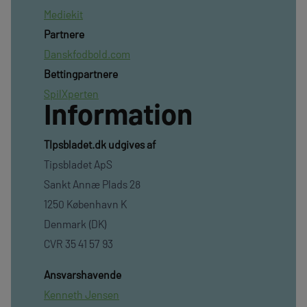
Mediekit
Partnere
Danskfodbold.com
Bettingpartnere
SpilXperten
Information
TIpsbladet.dk udgives af
Tipsbladet ApS
Sankt Annæ Plads 28
1250 København K
Denmark (DK)
CVR 35 41 57 93
Ansvarshavende
Kenneth Jensen