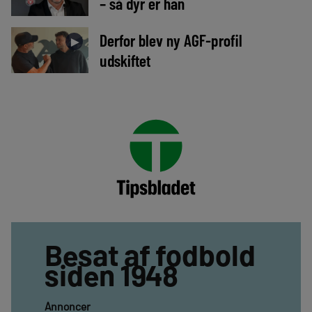
– så dyr er han
Derfor blev ny AGF-profil
►
udskiftet
Besat af fodbold
siden 1948
Annoncer