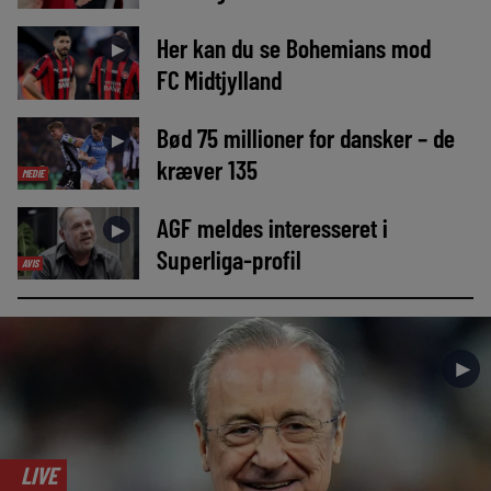
Her kan du se Bohemians mod
►
FC Midtjylland
Bød 75 millioner for dansker – de
►
kræver 135
MEDIE
AGF meldes interesseret i
►
Superliga-profil
AVIS
►
LIVE