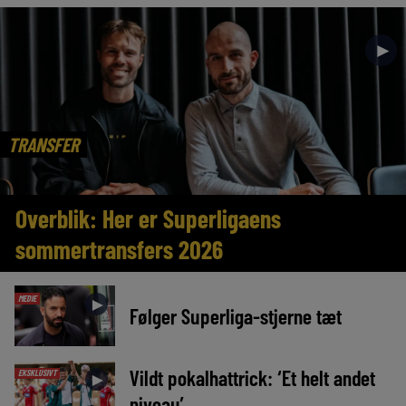
►
TRANSFER
Overblik: Her er Superligaens
sommertransfers 2026
MEDIE
►
Følger Superliga-stjerne tæt
Vildt pokalhattrick: ‘Et helt andet
EKSKLUSIVT
►
niveau’