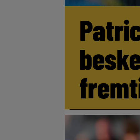
Patri
beske
fremt