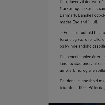
Derudover vil der være “
Markeringen sker i et sa
Danmark, Danske Fodbold 
møder England 1. juli.
– Fra seriefodbold til l
forene og være for alle; d
og kvindelandsholdsspill
Det seneste halve år er a
landets stadioner. Til en
anførerbind, og alle spil
Det danske landshold mød
triumfen i 1992. På lørda