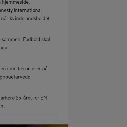
in hjemmeside.
nesty International
 når kvindelandsholdet
pe sammen. Fodbold skal
misi
ten i medierne eller på
 regnbuefarvede
arkere 25-året for EM-
an.