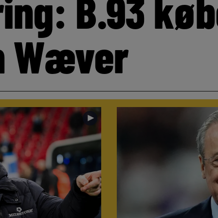
ring: B.93 køb
n Wæver
►