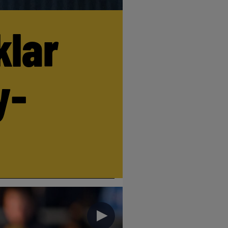
klar
y-
►