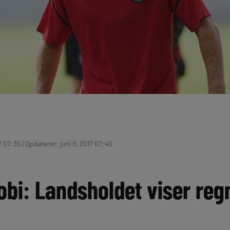
7 07:35 | Opdateret: juni 6, 2017 07:40
bi: Landsholdet viser re