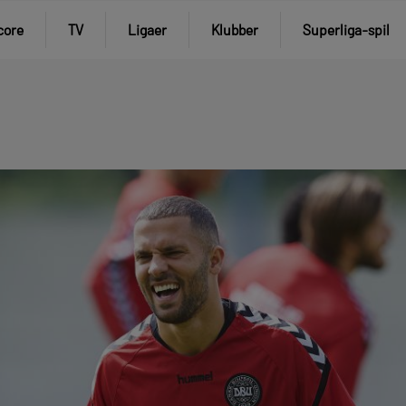
core
TV
Ligaer
Klubber
Superliga-spil