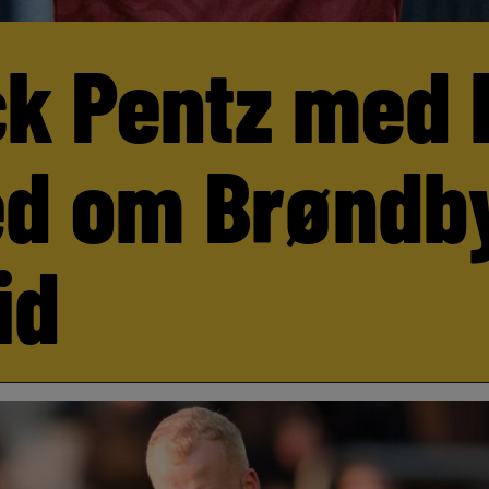
ck Pentz med 
d om Brøndb
id