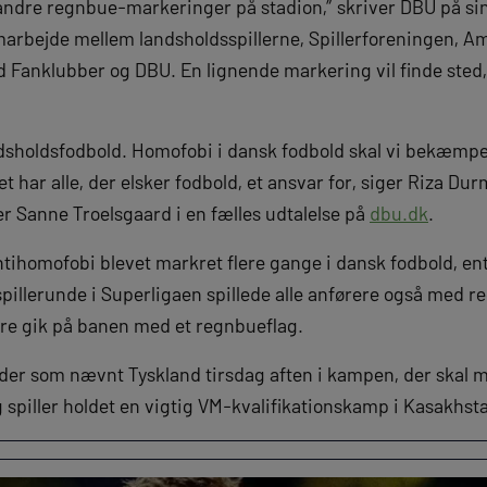
andre regnbue-markeringer på stadion,” skriver DBU på s
marbejde mellem landsholdsspillerne, Spillerforeningen, Am
Fanklubber og DBU. En lignende markering vil finde sted,
andsholdsfodbold. Homofobi i dansk fodbold skal vi bekæm
et har alle, der elsker fodbold, et ansvar for, siger Riza Dur
er Sanne Troelsgaard i en fælles udtalelse på
dbu.dk
.
ntihomofobi blevet markret flere gange i dansk fodbold, en
 spillerunde i Superligaen spillede alle anførere også med
lere gik på banen med et regnbueflag.
er som nævnt Tyskland tirsdag aften i kampen, der skal m
g spiller holdet en vigtig VM-kvalifikationskamp i Kasakhst