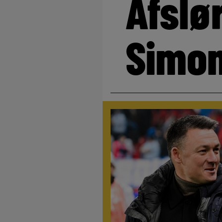
Afslø
Simo