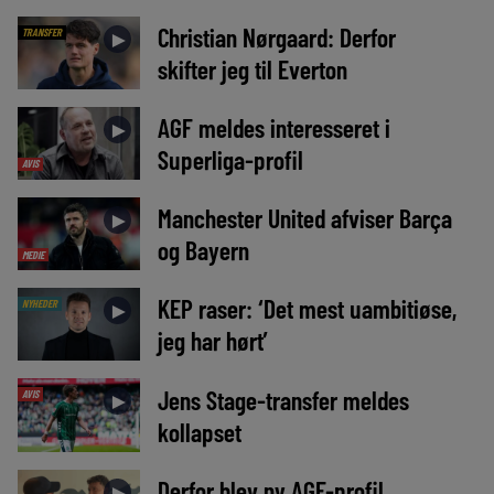
Christian Nørgaard: Derfor
TRANSFER
►
skifter jeg til Everton
AGF meldes interesseret i
►
Superliga-profil
AVIS
Manchester United afviser Barça
►
og Bayern
MEDIE
KEP raser: ‘Det mest uambitiøse,
NYHEDER
►
jeg har hørt’
Jens Stage-transfer meldes
AVIS
►
kollapset
Derfor blev ny AGF-profil
►