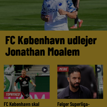
FC København udlejer
Jonathan Moalem
MEDIE
►
►
TOPNYHED
FC København skal
Følger Superliga-