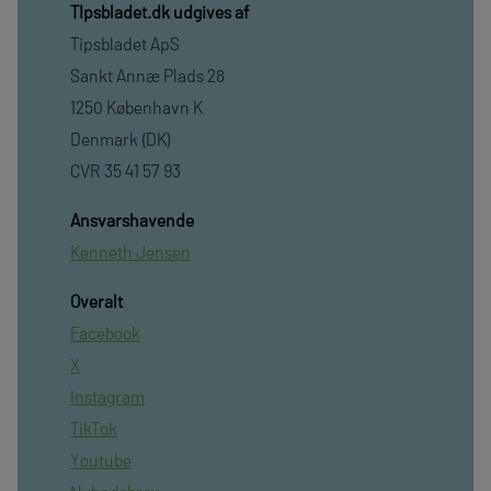
TIpsbladet.dk udgives af
Tipsbladet ApS
Sankt Annæ Plads 28
1250 København K
Denmark (DK)
CVR 35 41 57 93
Ansvarshavende
Kenneth Jensen
Overalt
Facebook
X
Instagram
TikTok
Youtube