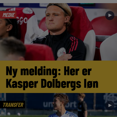
MEDIE
►
Ny melding: Her er
Kasper Dolbergs løn
TRANSFER
►