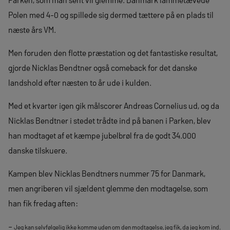
Polen med 4-0 og spillede sig dermed tættere på en plads til
næste års VM.
Men foruden den flotte præstation og det fantastiske resultat,
gjorde Nicklas Bendtner også comeback for det danske
landshold efter næsten to år ude i kulden.
Med et kvarter igen gik målscorer Andreas Cornelius ud, og da
Nicklas Bendtner i stedet trådte ind på banen i Parken, blev
han modtaget af et kæmpe jubelbrøl fra de godt 34.000
danske tilskuere.
Kampen blev Nicklas Bendtners nummer 75 for Danmark,
men angriberen vil sjældent glemme den modtagelse, som
han fik fredag aften:
–
Jeg kan selvfølgelig ikke komme uden om den modtagelse, jeg fik, da jeg kom ind.