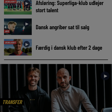
Afsløring: Superliga-klub udlejer
EKSKLUSIVT
►
stort talent
►
Dansk angriber sat til salg
AVIS
EKSKLUSIVT
►
Færdig i dansk klub efter 2 dage
►
TRANSFER