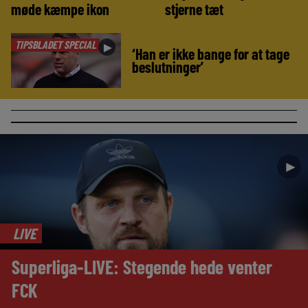
møde kæmpe ikon
stjerne tæt
TIPSBLADET SPECIAL
►
‘Han er ikke bange for at tage
beslutninger’
►
LIVE
Superliga-LIVE: Stegende hede venter
FCK