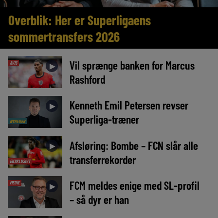
Overblik: Her er Superligaens
sommertransfers 2026
Vil sprænge banken for Marcus
AVIS
►
Rashford
Kenneth Emil Petersen revser
►
Superliga-træner
NYHEDER
Afsløring: Bombe – FCN slår alle
►
transferrekorder
EKSKLUSIVT
FCM meldes enige med SL-profil
MEDIE
►
– så dyr er han