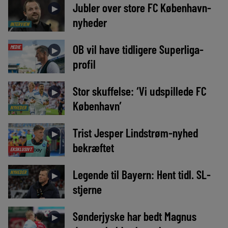
Jubler over store FC København-
►
nyheder
INTERVIEW
OB vil have tidligere Superliga-
MEDIE
►
profil
Stor skuffelse: ‘Vi udspillede FC
►
København’
NYHEDER
Trist Jesper Lindstrøm-nyhed
►
bekræftet
EKSKLUSIVT
Legende til Bayern: Hent tidl. SL-
NYHEDER
►
stjerne
Sønderjyske har bedt Magnus
►