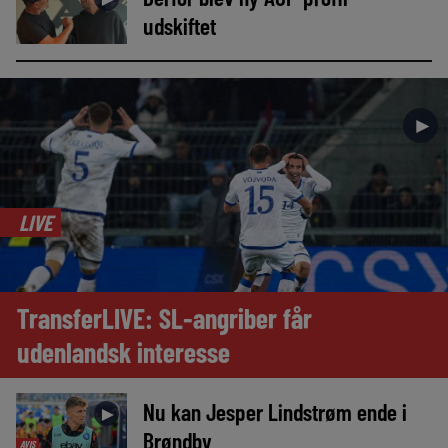
udskiftet
►
LIVE
TransferLIVE: SL-angriber får
udenlandsk interesse
Nu kan Jesper Lindstrøm ende i
►
Brøndby
AVIS