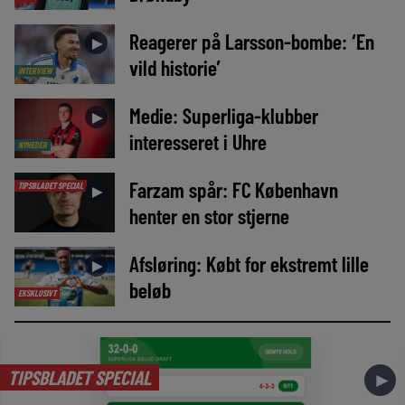
Reagerer på Larsson-bombe: ‘En
►
vild historie’
INTERVIEW
Medie: Superliga-klubber
►
interesseret i Uhre
NYHEDER
Farzam spår: FC København
TIPSBLADET SPECIAL
►
henter en stor stjerne
Afsløring: Købt for ekstremt lille
►
beløb
EKSKLUSIVT
TIPSBLADET SPECIAL
►