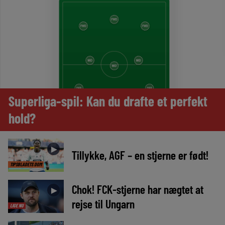
Superliga-spil: Kan du drafte et perfekt
hold?
►
Tillykke, AGF – en stjerne er født!
TIPSBLADETS DOM
Chok! FCK-stjerne har nægtet at
►
rejse til Ungarn
LIGE NU