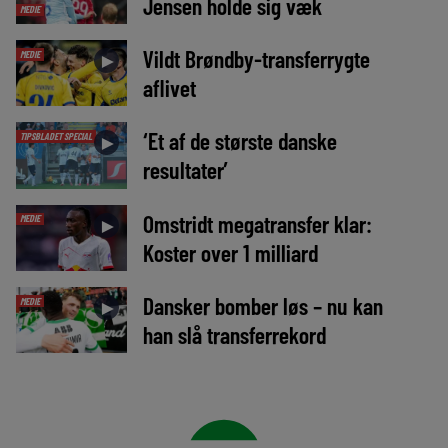
Jensen holde sig væk
MEDIE
Vildt Brøndby-transferrygte
MEDIE
►
aflivet
‘Et af de største danske
TIPSBLADET SPECIAL
►
resultater’
Omstridt megatransfer klar:
MEDIE
►
Koster over 1 milliard
Dansker bomber løs – nu kan
MEDIE
►
han slå transferrekord