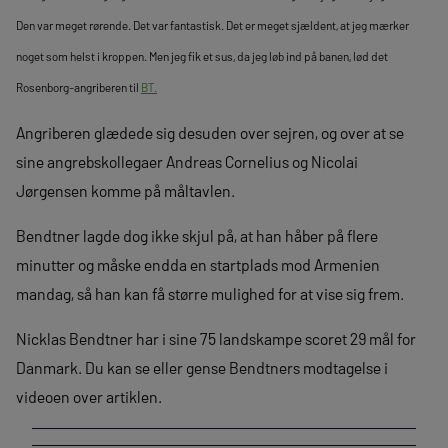
Den var meget rørende. Det var fantastisk.
Det er meget sjældent, at jeg mærker
noget som helst i kroppen. Men jeg fik et sus, da jeg løb ind på banen, lød det
Rosenborg-angriberen til
BT.
Angriberen glædede sig desuden over sejren, og over at se
sine angrebskollegaer Andreas Cornelius og Nicolai
Jørgensen komme på måltavlen.
Bendtner lagde dog ikke skjul på, at han håber på flere
minutter og måske endda en startplads mod Armenien
mandag, så han kan få større mulighed for at vise sig frem.
Nicklas Bendtner har i sine 75 landskampe scoret 29 mål for
Danmark. Du kan se eller gense Bendtners modtagelse i
videoen over artiklen.