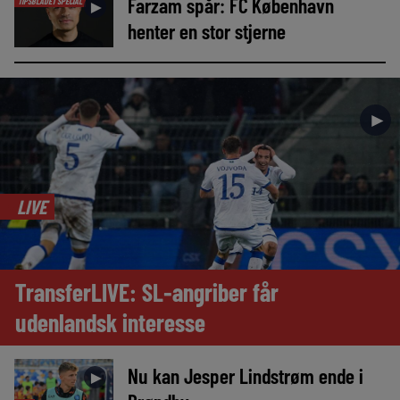
Farzam spår: FC København
TIPSBLADET SPECIAL
►
henter en stor stjerne
►
LIVE
TransferLIVE: SL-angriber får
udenlandsk interesse
Nu kan Jesper Lindstrøm ende i
►