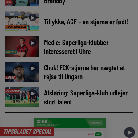
Brøndby
AVIS
►
Tillykke, AGF – en stjerne er født!
TIPSBLADETS DOM
Medie: Superliga-klubber
►
interesseret i Uhre
NYHEDER
Chok! FCK-stjerne har nægtet at
►
rejse til Ungarn
LIGE NU
Afsløring: Superliga-klub udlejer
EKSKLUSIVT
►
stort talent
TIPSBLADET SPECIAL
►