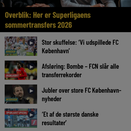
Overblik: Her er Superligaens
sommertransfers 2026
Stor skuffelse: ‘Vi udspillede FC
►
København’
NYHEDER
Afsløring: Bombe – FCN slår alle
►
transferrekorder
EKSKLUSIVT
Jubler over store FC København-
►
nyheder
INTERVIEW
‘Et af de største danske
TIPSBLADET SPECIAL
►
resultater’