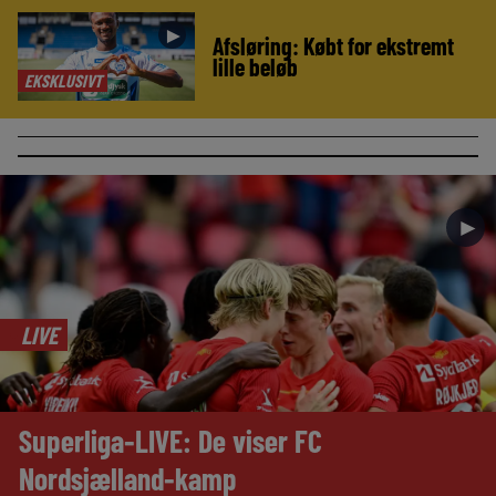
►
Afsløring: Købt for ekstremt
lille beløb
EKSKLUSIVT
►
LIVE
Superliga-LIVE: De viser FC
Nordsjælland-kamp