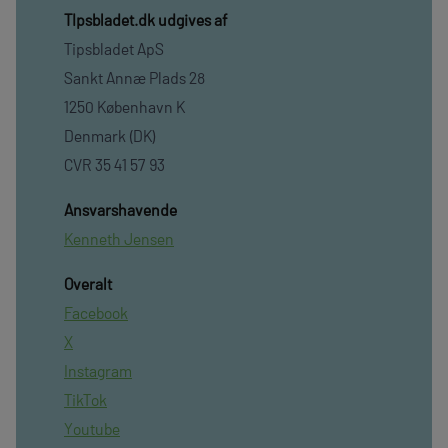
TIpsbladet.dk udgives af
Tipsbladet ApS
Sankt Annæ Plads 28
1250 København K
Denmark (DK)
CVR 35 41 57 93
Ansvarshavende
Kenneth Jensen
Overalt
Facebook
X
Instagram
TikTok
Youtube