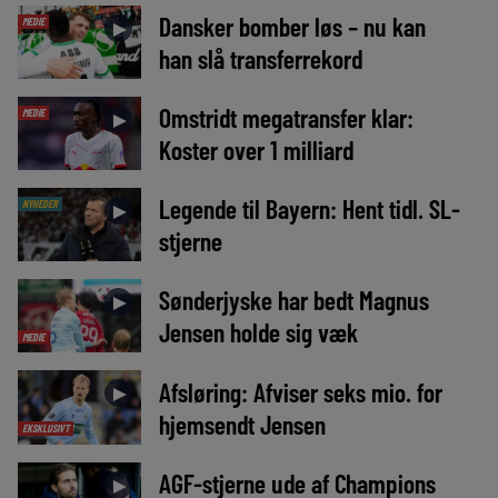
Dansker bomber løs – nu kan
MEDIE
►
han slå transferrekord
Omstridt megatransfer klar:
MEDIE
►
Koster over 1 milliard
Legende til Bayern: Hent tidl. SL-
NYHEDER
►
stjerne
Sønderjyske har bedt Magnus
►
Jensen holde sig væk
MEDIE
Afsløring: Afviser seks mio. for
►
hjemsendt Jensen
EKSKLUSIVT
AGF-stjerne ude af Champions
►