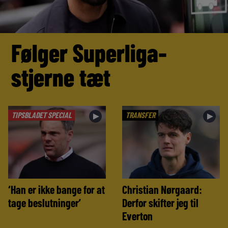
Følger Superliga-
stjerne tæt
TIPSBLADET SPECIAL
TRANSFER
►
►
‘Han er ikke bange for at
Christian Nørgaard:
tage beslutninger’
Derfor skifter jeg til
Everton