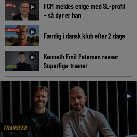
FCM meldes enige med SL-profil
MEDIE
►
– så dyr er han
EKSKLUSIVT
►
Færdig i dansk klub efter 2 dage
Kenneth Emil Petersen revser
►
Superliga-træner
NYHEDER
►
TRANSFER