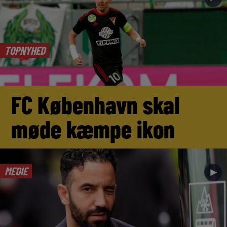
TOPNYHED
FC København skal
møde kæmpe ikon
MEDIE
►