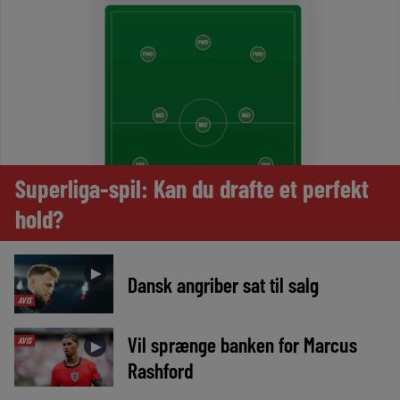
Superliga-spil: Kan du drafte et perfekt
hold?
►
Dansk angriber sat til salg
AVIS
Vil sprænge banken for Marcus
AVIS
►
Rashford