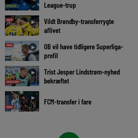
League-trup
NYHEDER
Vildt Brøndby-transferrygte
MEDIE
►
aflivet
OB vil have tidligere Superliga-
MEDIE
►
profil
Trist Jesper Lindstrøm-nyhed
►
bekræftet
EKSKLUSIVT
►
FCM-transfer i fare
MEDIE