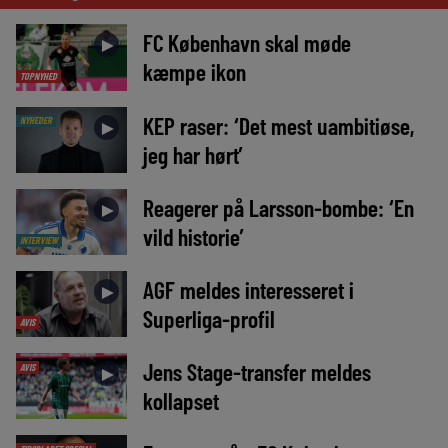
FC København skal møde
►
kæmpe ikon
TOPNYHED
KEP raser: ‘Det mest uambitiøse,
NYHEDER
►
jeg har hørt’
Reagerer på Larsson-bombe: ‘En
►
vild historie’
INTERVIEW
AGF meldes interesseret i
►
Superliga-profil
AVIS
Jens Stage-transfer meldes
AVIS
►
kollapset