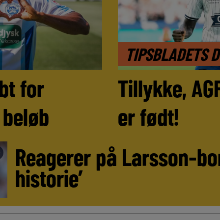
TIPSBLADETS 
bt for
Tillykke, AG
e beløb
er født!
Reagerer på Larsson-bom
►
historie’