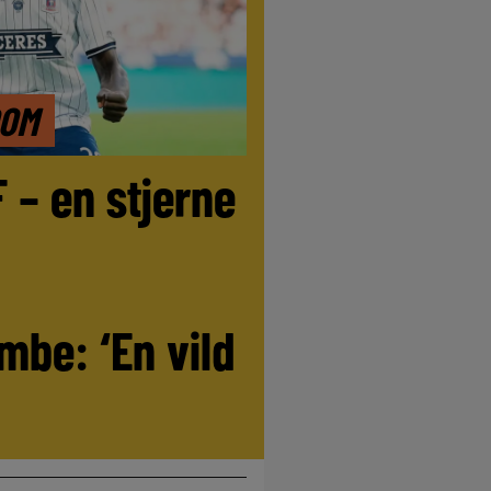
DOM
F – en stjerne
be: ‘En vild