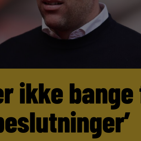
er ikke bange 
beslutninger’