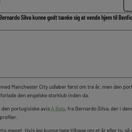
n
Bernardo Silva kunne godt tænke sig at vende hjem til Benfic
 med Manchester City udløber først om tre år, men den por
 forlade den engelske storklub inden da.
e den portugisiske avis
A Bola
, fra Bernardo Silva, der i d
profiler.
ig meget. Hvis jeg kunne tage tilbage om et år eller to, så v