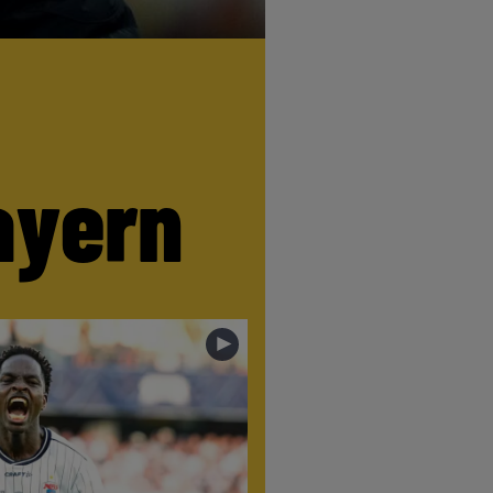
ayern
►