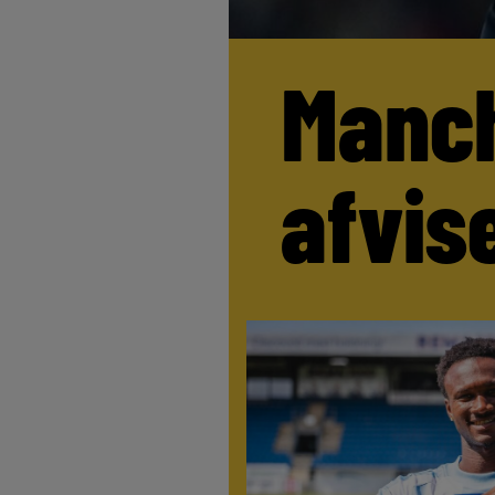
Manch
afvis