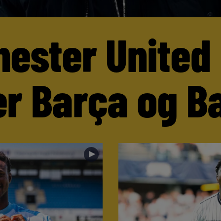
ester United
er Barça og B
►