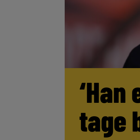
‘Han 
tage 