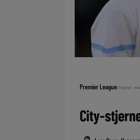
Premier League
Udgivet: mar
City-stjern