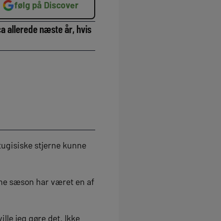
følg på Discover
a allerede næste år, hvis
tugisiske stjerne kunne
enne sæson har været en af
ille jeg gøre det. Ikke