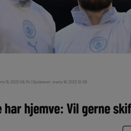
ts 18, 2022 08:34 | Opdateret: marts 18, 2022 10:06
e har hjemve: Vil gerne ski