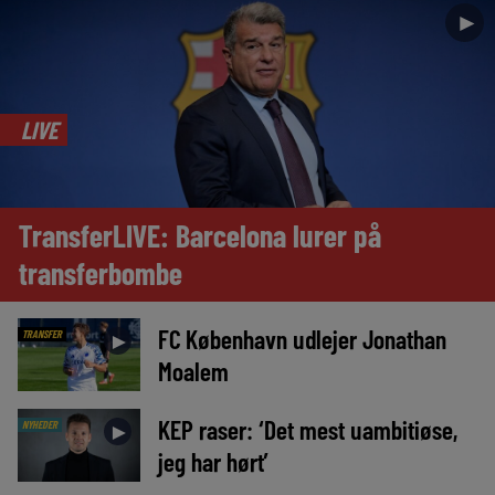
►
LIVE
TransferLIVE: Barcelona lurer på
transferbombe
FC København udlejer Jonathan
TRANSFER
►
Moalem
KEP raser: ‘Det mest uambitiøse,
NYHEDER
►
jeg har hørt’