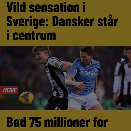
Vild sensation i
Sverige: Dansker står
i centrum
►
MEDIE
Bød 75 millioner for