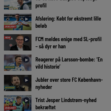
profil
Afsløring: Købt for ekstremt lille
►
beløb
EKSKLUSIVT
FCM meldes enige med SL-profil
MEDIE
►
– så dyr er han
Reagerer på Larsson-bombe: ‘En
►
vild historie’
INTERVIEW
Jubler over store FC København-
►
nyheder
INTERVIEW
Trist Jesper Lindstrøm-nyhed
►
bekræftet
EKSKLUSIVT