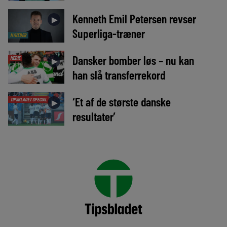
Kenneth Emil Petersen revser
►
Superliga-træner
NYHEDER
Dansker bomber løs – nu kan
MEDIE
►
han slå transferrekord
‘Et af de største danske
TIPSBLADET SPECIAL
►
resultater’