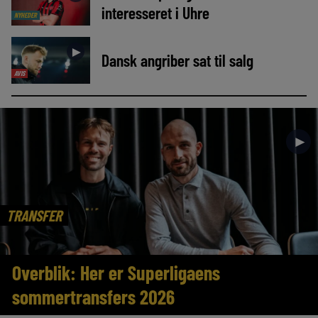
interesseret i Uhre
NYHEDER
►
Dansk angriber sat til salg
AVIS
►
TRANSFER
Overblik: Her er Superligaens
sommertransfers 2026