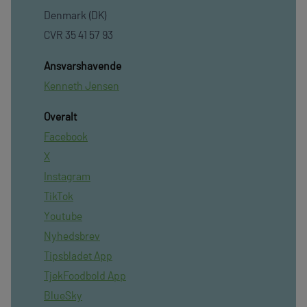
Denmark (DK)
CVR 35 41 57 93
Ansvarshavende
Kenneth Jensen
Overalt
Facebook
X
Instagram
TikTok
Youtube
Nyhedsbrev
Tipsbladet App
TjekFoodbold App
BlueSky