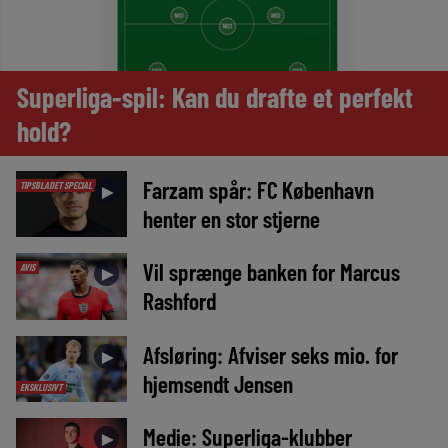
Superliga-spil: Kan du drafte et perfekt
hold?
Farzam spår: FC København
TIPSBLADET SPECIAL
►
henter en stor stjerne
Vil sprænge banken for Marcus
AVIS
►
Rashford
Afsløring: Afviser seks mio. for
►
hjemsendt Jensen
EKSKLUSIVT
Medie: Superliga-klubber
►