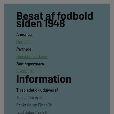
Besat af fodbold
siden 1948
Annoncer
Mediekit
Partnere
Danskfodbold.com
Bettingpartnere
SpilXperten
Information
TIpsbladet.dk udgives af
Tipsbladet ApS
Sankt Annæ Plads 28
1250 København K