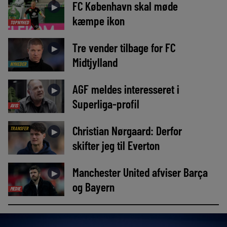
FC København skal møde
►
kæmpe ikon
TOPNYHED
Tre vender tilbage for FC
►
Midtjylland
NYHEDER
AGF meldes interesseret i
►
Superliga-profil
AVIS
Christian Nørgaard: Derfor
TRANSFER
►
skifter jeg til Everton
Manchester United afviser Barça
►
og Bayern
MEDIE