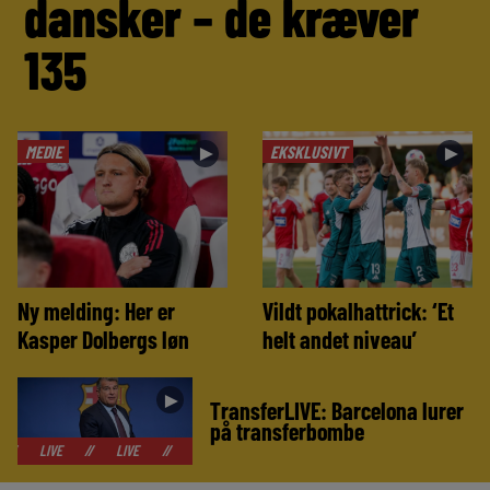
dansker – de kræver
135
MEDIE
EKSKLUSIVT
►
►
Ny melding: Her er
Vildt pokalhattrick: ‘Et
Kasper Dolbergs løn
helt andet niveau’
►
TransferLIVE: Barcelona lurer
på transferbombe
//
LIVE
//
LIVE
//
LIVE
//
LIVE
//
LIVE
//
LIVE
//