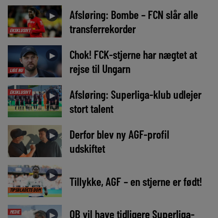
Afsløring: Bombe – FCN slår alle
►
transferrekorder
EKSKLUSIVT
Chok! FCK-stjerne har nægtet at
►
rejse til Ungarn
LIGE NU
Afsløring: Superliga-klub udlejer
EKSKLUSIVT
►
stort talent
Derfor blev ny AGF-profil
►
udskiftet
►
Tillykke, AGF – en stjerne er født!
TIPSBLADETS DOM
OB vil have tidligere Superliga-
MEDIE
►