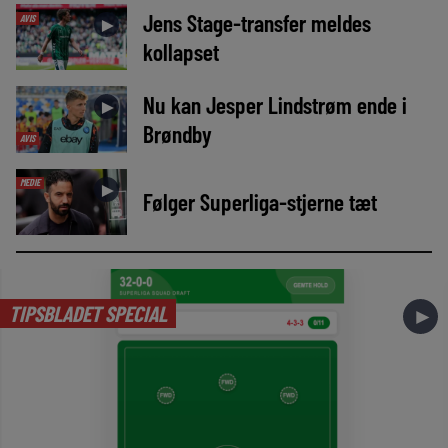
Jens Stage-transfer meldes
AVIS
►
kollapset
Nu kan Jesper Lindstrøm ende i
►
Brøndby
AVIS
MEDIE
►
Følger Superliga-stjerne tæt
TIPSBLADET SPECIAL
►