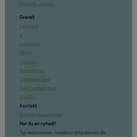
Kenneth Jensen
Overalt
Facebook
X
Instagram
TikTok
Youtube
Nyhedsbrev
Tipsbladet App
TjekFoodbold App
BlueSky
Kontakt
Kontakt medarbejder
Har du en nyhed?
Tip redaktionen:
redaktion@tipsbladet.dk