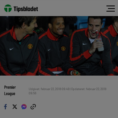
Premier
Udgivet: februar 22, 2018 09:49 | Opdateret: februar 22, 2018
League
09:56