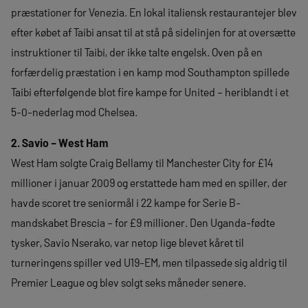
præstationer for Venezia. En lokal italiensk restaurantejer blev
efter købet af Taibi ansat til at stå på sidelinjen for at oversætte
instruktioner til Taibi, der ikke talte engelsk. Oven på en
forfærdelig præstation i en kamp mod Southampton spillede
Taibi efterfølgende blot fire kampe for United – heriblandt i et
5-0-nederlag mod Chelsea.
2. Savio – West Ham
West Ham solgte Craig Bellamy til Manchester City for £14
millioner i januar 2009 og erstattede ham med en spiller, der
havde scoret tre seniormål i 22 kampe for Serie B-
mandskabet Brescia – for £9 millioner. Den Uganda-fødte
tysker, Savio Nserako, var netop lige blevet kåret til
turneringens spiller ved U19-EM, men tilpassede sig aldrig til
Premier League og blev solgt seks måneder senere.