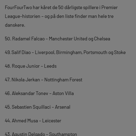
FourFourTwo har kåret de 50 dårligste spillere i Premier
League-historien – og på den liste finder man hele tre
danskere.
50. Radamel Falcao – Manchester United og Chelsea
49. Salif Diao – Liverpool, Birmingham, Portsmouth og Stoke
48. Roque Junior – Leeds
47. Nikola Jerkan – Nottingham Forest
46. Aleksandar Tonev – Aston Villa
45. Sebastien Squillaci – Arsenal
44. Ahmed Musa – Leicester
43. Agustin Delgado – Southampton