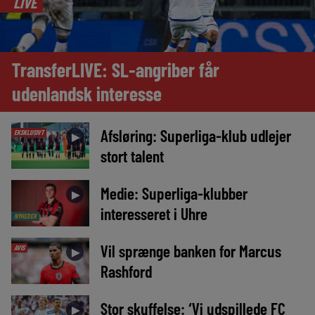
LIVE
TransferLIVE: SL-angriber får
udenlandsk interesse
Afsløring: Superliga-klub udlejer
EKSKLUSIVT
►
stort talent
Medie: Superliga-klubber
►
interesseret i Uhre
NYHEDER
Vil sprænge banken for Marcus
AVIS
►
Rashford
Stor skuffelse: ‘Vi udspillede FC
►