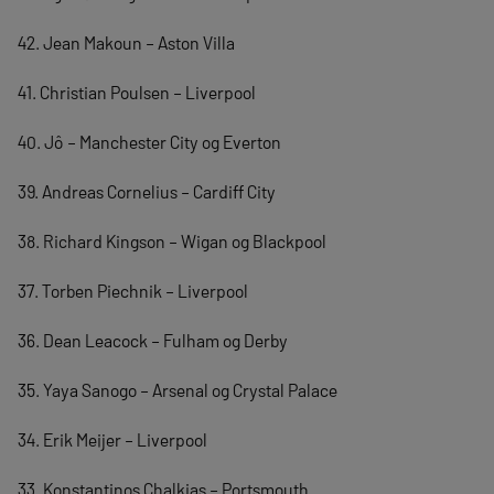
42. Jean Makoun – Aston Villa
41. Christian Poulsen – Liverpool
40. Jô – Manchester City og Everton
39. Andreas Cornelius – Cardiff City
38. Richard Kingson – Wigan og Blackpool
37. Torben Piechnik – Liverpool
36. Dean Leacock – Fulham og Derby
35. Yaya Sanogo – Arsenal og Crystal Palace
34. Erik Meijer – Liverpool
33. Konstantinos Chalkias – Portsmouth