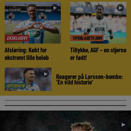
►
►
EKSKLUSIVT
TIPSBLADETS DOM
Afsløring: Købt for
Tillykke, AGF – en stjerne
ekstremt lille beløb
er født!
►
Reagerer på Larsson-bombe:
‘En vild historie’
INTERVIEW
►