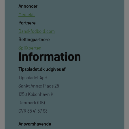
Annoncer
Mediekit
Partnere
Danskfodbold.com
Bettingpartnere
SpilXperten
Information
TIpsbladet.dk udgives af
Tipsbladet ApS
Sankt Annæ Plads 28
1250 København K
Denmark (DK)
CVR 35 41 57 93
Ansvarshavende