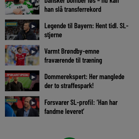
►
han slå transferrekord
Legende til Bayern: Hent tidl. SL-
NYHEDER
►
stjerne
Varmt Brøndby-emne
►
fraværende til træning
Dommerekspert: Her manglede
TIPSBLADET SPECIAL
►
der to straffespark!
Forsvarer SL-profil: ‘Han har
NYHEDER
►
fandme leveret’