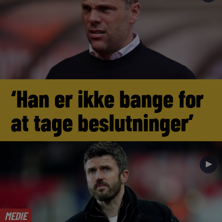
‘Han er ikke bange for
at tage beslutninger’
►
MEDIE