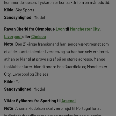
kommende sæson. Tyskeren er kontraktfri om en måneds tid.
Kilde
: Sky Sports
Sandsynlighed
: Middel
Rayan Cherki fra Olympique
Lyon
til
Manchester City
,
Liverpool
eller
Chelsea
Note
: Den 21-årige franskmand har længe været regnet som
et af de største talenter i verden, og nu har han selv erklæret,
at han er klar til at prøve sig af på en større adresse. Mange
topklubber lurer, blandt andre Pep Guardiola og Manchester
City, Liverpool og Chelsea.
Kilde
: Mail
Sandsynlighed
: Middel
Viktor Gyökeres fra Sporting til
Arsenal
Note
: Arsenal-ledelsen skal være rejst til Portugal for at
indlede forhandlingerne om en transfer for den svenske