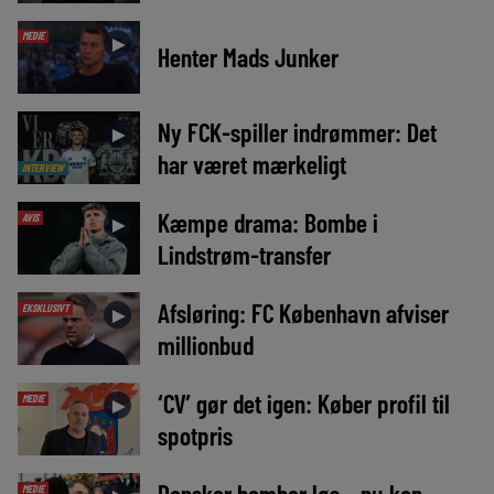
MEDIE
►
Henter Mads Junker
Ny FCK-spiller indrømmer: Det
►
har været mærkeligt
INTERVIEW
Kæmpe drama: Bombe i
AVIS
►
Lindstrøm-transfer
Afsløring: FC København afviser
EKSKLUSIVT
►
millionbud
‘CV’ gør det igen: Køber profil til
MEDIE
►
spotpris
Dansker bomber løs – nu kan
MEDIE