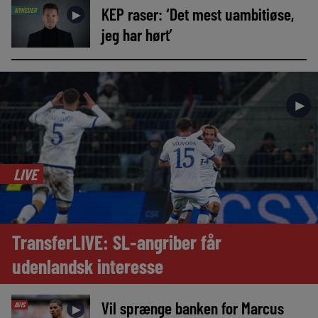
KEP raser: ‘Det mest uambitiøse,
NYHEDER
►
jeg har hørt’
►
LIVE
TransferLIVE: SL-angriber får
udenlandsk interesse
Vil sprænge banken for Marcus
AVIS
►