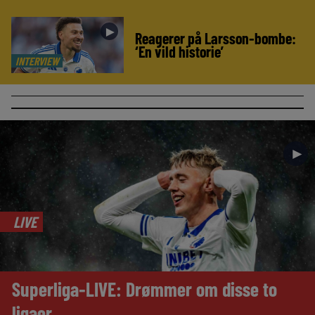
►
Reagerer på Larsson-bombe:
‘En vild historie’
INTERVIEW
►
LIVE
Superliga-LIVE: Drømmer om disse to
ligaer