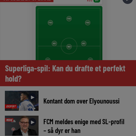
Superliga-spil: Kan du drafte et perfekt
hold?
►
Kontant dom over Elyounoussi
EKSPERT
FCM meldes enige med SL-profil
MEDIE
►
– så dyr er han