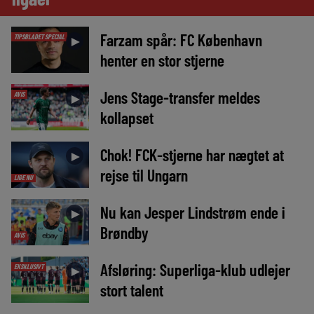
Farzam spår: FC København
TIPSBLADET SPECIAL
►
henter en stor stjerne
Jens Stage-transfer meldes
AVIS
►
kollapset
Chok! FCK-stjerne har nægtet at
►
rejse til Ungarn
LIGE NU
Nu kan Jesper Lindstrøm ende i
►
Brøndby
AVIS
Afsløring: Superliga-klub udlejer
EKSKLUSIVT
►
stort talent