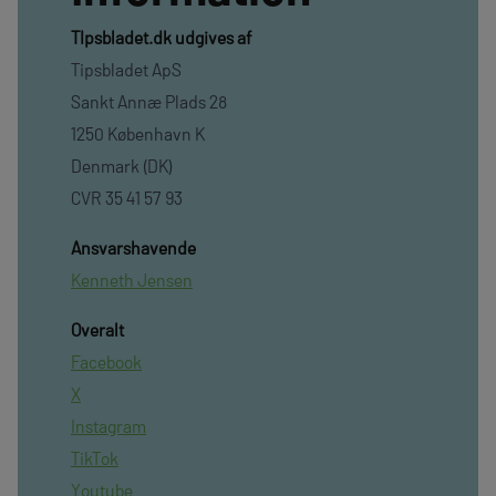
TIpsbladet.dk udgives af
Tipsbladet ApS
Sankt Annæ Plads 28
1250 København K
Denmark (DK)
CVR 35 41 57 93
Ansvarshavende
Kenneth Jensen
Overalt
Facebook
X
Instagram
TikTok
Youtube