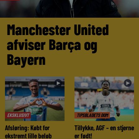
Manchester United
afviser Barça og
Bayern
►
►
EKSKLUSIVT
TIPSBLADETS DOM
Afsløring: Købt for
Tillykke, AGF – en stjerne
ekstremt lille beløb
er født!