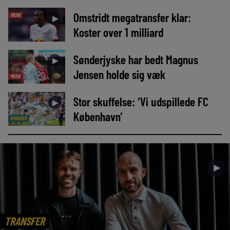
Omstridt megatransfer klar:
MEDIE
►
Koster over 1 milliard
Sønderjyske har bedt Magnus
►
Jensen holde sig væk
MEDIE
Stor skuffelse: ‘Vi udspillede FC
►
København’
NYHEDER
►
TRANSFER