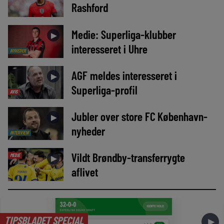
Rashford
Medie: Superliga-klubber
►
interesseret i Uhre
NYHEDER
AGF meldes interesseret i
►
Superliga-profil
AVIS
Jubler over store FC København-
►
nyheder
INTERVIEW
Vildt Brøndby-transferrygte
MEDIE
►
aflivet
TIPSBLADET SPECIAL
►