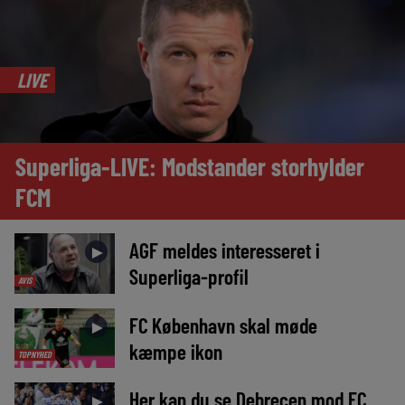
LIVE
Superliga-LIVE: Modstander storhylder
FCM
AGF meldes interesseret i
►
Superliga-profil
AVIS
FC København skal møde
►
kæmpe ikon
TOPNYHED
Her kan du se Debrecen mod FC
►