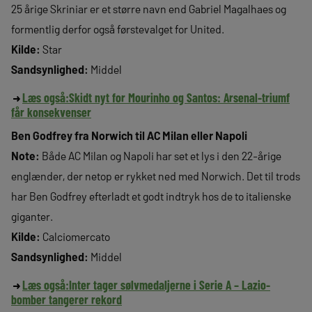
25 årige Skriniar er et større navn end Gabriel Magalhaes og
formentlig derfor også førstevalget for United.
Kilde:
Star
Sandsynlighed:
Middel
Læs også:
Skidt nyt for Mourinho og Santos: Arsenal-triumf
får konsekvenser
Ben Godfrey fra Norwich til AC Milan eller Napoli
Note:
Både AC Milan og Napoli har set et lys i den 22-årige
englænder, der netop er rykket ned med Norwich. Det til trods
har Ben Godfrey efterladt et godt indtryk hos de to italienske
giganter.
Kilde:
Calciomercato
Sandsynlighed:
Middel
Læs også:
Inter tager sølvmedaljerne i Serie A – Lazio-
bomber tangerer rekord