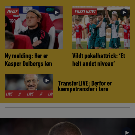
MEDIE
EKSKLUSIVT
►
►
Ny melding: Her er
Vildt pokalhattrick: ‘Et
Kasper Dolbergs løn
helt andet niveau’
►
TransferLIVE: Derfor er
kæmpetransfer i fare
//
LIVE
//
LIVE
//
LIVE
//
LIVE
//
LIVE
//
LIVE
//
►