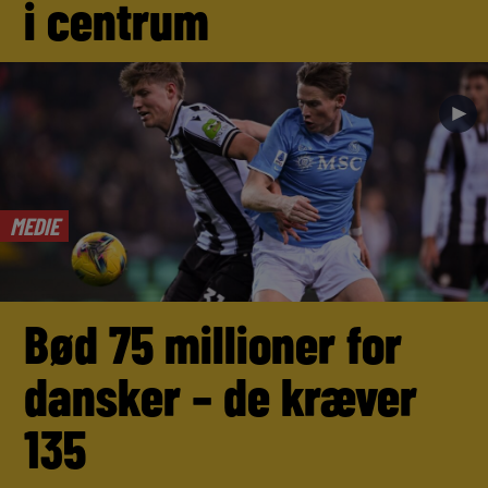
i centrum
►
MEDIE
Bød 75 millioner for
dansker – de kræver
135