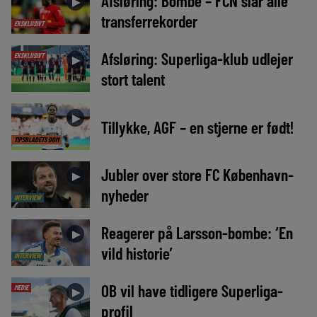
Afsløring: Bombe – FCN slår alle
►
transferrekorder
EKSKLUSIVT
Afsløring: Superliga-klub udlejer
EKSKLUSIVT
►
stort talent
►
Tillykke, AGF – en stjerne er født!
TIPSBLADETS DOM
Jubler over store FC København-
►
nyheder
INTERVIEW
Reagerer på Larsson-bombe: ‘En
►
vild historie’
INTERVIEW
OB vil have tidligere Superliga-
MEDIE
►
profil