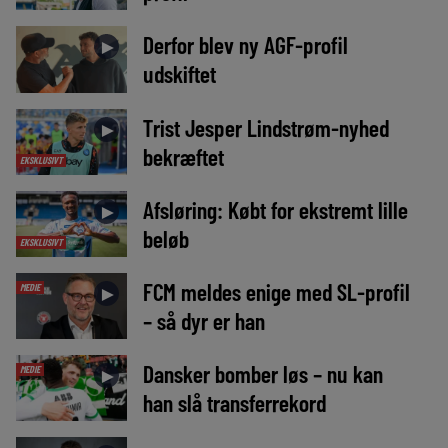
Derfor blev ny AGF-profil
►
udskiftet
Trist Jesper Lindstrøm-nyhed
►
bekræftet
EKSKLUSIVT
Afsløring: Købt for ekstremt lille
►
beløb
EKSKLUSIVT
FCM meldes enige med SL-profil
MEDIE
►
– så dyr er han
Dansker bomber løs – nu kan
MEDIE
►
han slå transferrekord