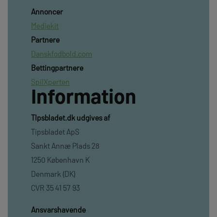
Annoncer
Mediekit
Partnere
Danskfodbold.com
Bettingpartnere
SpilXperten
Information
TIpsbladet.dk udgives af
Tipsbladet ApS
Sankt Annæ Plads 28
1250 København K
Denmark (DK)
CVR 35 41 57 93
Ansvarshavende