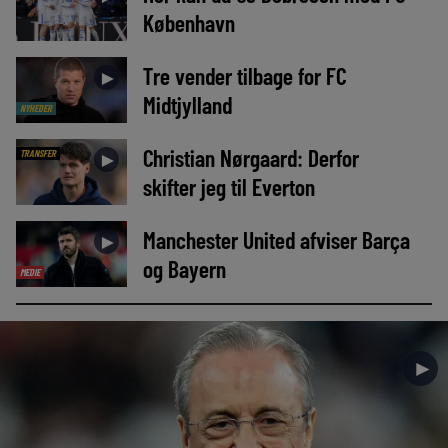
København
Tre vender tilbage for FC
►
Midtjylland
NYHEDER
Christian Nørgaard: Derfor
TRANSFER
►
skifter jeg til Everton
Manchester United afviser Barça
►
og Bayern
MEDIE
►