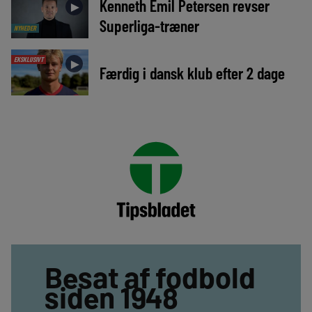
Kenneth Emil Petersen revser
►
Superliga-træner
NYHEDER
EKSKLUSIVT
►
Færdig i dansk klub efter 2 dage
Besat af fodbold
siden 1948