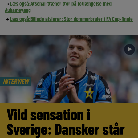
Læs også:
Arsenal-træner tror på forlængelse med
Aubameyang
Læs også:
Billede afslører: Stor dommerbrøler i FA Cup-finale
►
INTERVIEW
Vild sensation i
Sverige: Dansker står