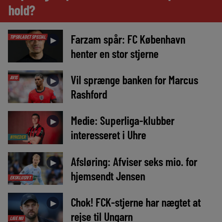
hold?
Farzam spår: FC København
TIPSBLADET SPECIAL
►
henter en stor stjerne
Vil sprænge banken for Marcus
AVIS
►
Rashford
Medie: Superliga-klubber
►
interesseret i Uhre
NYHEDER
Afsløring: Afviser seks mio. for
►
hjemsendt Jensen
EKSKLUSIVT
Chok! FCK-stjerne har nægtet at
►
rejse til Ungarn
LIGE NU