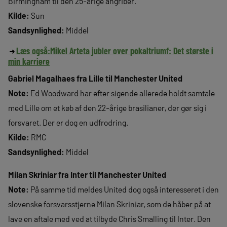
Birmingham til den 25-årige angriber.
Kilde:
Sun
Sandsynlighed:
Middel
Læs også:
Mikel Arteta jubler over pokaltriumf: Det største i
min karriere
Gabriel Magalhaes fra Lille til Manchester United
Note:
Ed Woodward har efter sigende allerede holdt samtale
med Lille om et køb af den 22-årige brasilianer, der gør sig i
forsvaret. Der er dog en udfrodring.
Kilde:
RMC
Sandsynlighed:
Middel
Milan Skriniar fra Inter til Manchester United
Note:
På samme tid meldes United dog også interesseret i den
slovenske forsvarsstjerne Milan Skriniar, som de håber på at
lave en aftale med ved at tilbyde Chris Smalling til Inter. Den