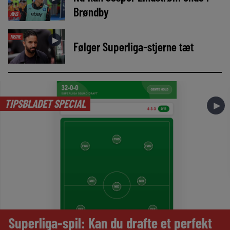
Brøndby
AVIS
MEDIE
►
Følger Superliga-stjerne tæt
TIPSBLADET SPECIAL
►
Superliga-spil: Kan du drafte et perfekt