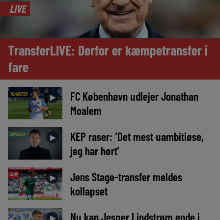
LIVE
TransferLIVE: Derfor er kæmpetransfer i
fare
FC København udlejer Jonathan
TRANSFER
►
Moalem
KEP raser: ‘Det mest uambitiøse,
NYHEDER
►
jeg har hørt’
Jens Stage-transfer meldes
AVIS
►
kollapset
Nu kan Jesper Lindstrøm ende i
►