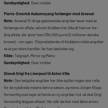
Sandsynlighed
: Over middel
Pierre-Emerick Aubameyang forlænger med Arsenal
Note:
Arsenal 31-årige gabonesiske angriber tøver med at
forlænge sin aftale, selvom klubben har tilbudt ham en tre-
årig aftale, der giver ham 250.000 pund (2 millioner danske
kroner) – om ugen. Tilsyneladende vil klubbens vitale angriber
se et par store handler, før han beslutter sig.
Kilde:
Telgraph, Mirror og Metro
Sandsynlighed:
Over middel
Divock Origi fra Liverpool til Aston Villa
Note:
Den belgiske angriber har ikke spillet nogen stor rolle
for de nykårede mestre denne sæson, og mens Jürgen Klopp
formentlig overvejer at hente en ny angriber ind, så skal Origi
formentlig skippes afsted. Her står de klar med åbne arme i