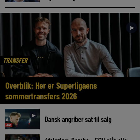
►
TRANSFER
Overblik: Her er Superligaens
sommertransfers 2026
►
Dansk angriber sat til salg
AVIS