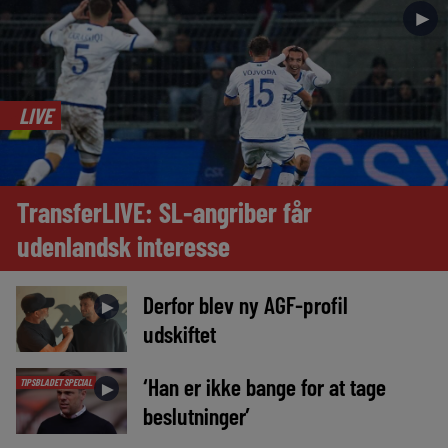
►
LIVE
TransferLIVE: SL-angriber får
udenlandsk interesse
Derfor blev ny AGF-profil
►
udskiftet
‘Han er ikke bange for at tage
TIPSBLADET SPECIAL
►
beslutninger’