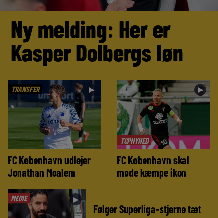
Ny melding: Her er
Kasper Dolbergs løn
TRANSFER
►
►
TOPNYHED
FC København udlejer
FC København skal
Jonathan Moalem
møde kæmpe ikon
MEDIE
►
Følger Superliga-stjerne tæt