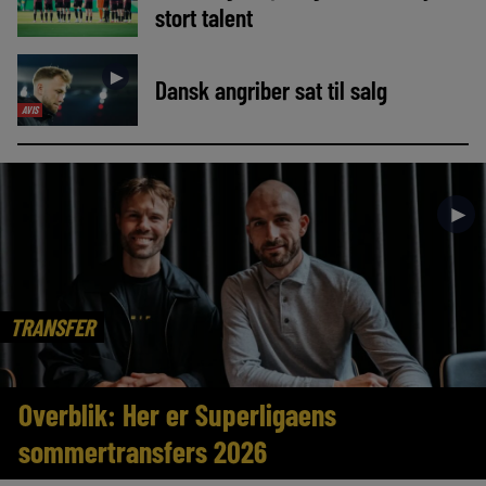
stort talent
►
Dansk angriber sat til salg
AVIS
►
TRANSFER
Overblik: Her er Superligaens
sommertransfers 2026