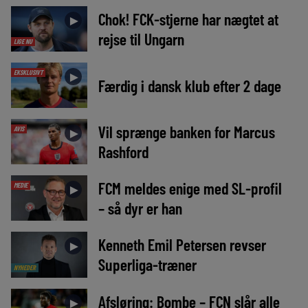
Chok! FCK-stjerne har nægtet at
►
rejse til Ungarn
LIGE NU
EKSKLUSIVT
►
Færdig i dansk klub efter 2 dage
Vil sprænge banken for Marcus
AVIS
►
Rashford
FCM meldes enige med SL-profil
MEDIE
►
– så dyr er han
Kenneth Emil Petersen revser
►
Superliga-træner
NYHEDER
Afsløring: Bombe – FCN slår alle
►