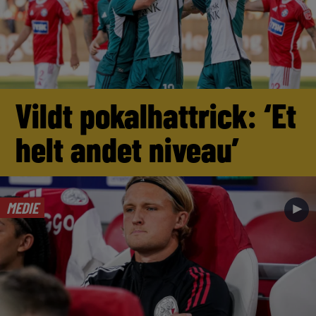
Vildt pokalhattrick: ‘Et
helt andet niveau’
MEDIE
►