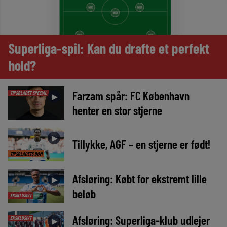
Superliga-spil: Kan du drafte et perfekt
hold?
Farzam spår: FC København
TIPSBLADET SPECIAL
►
henter en stor stjerne
►
Tillykke, AGF – en stjerne er født!
TIPSBLADETS DOM
Afsløring: Købt for ekstremt lille
►
beløb
EKSKLUSIVT
Afsløring: Superliga-klub udlejer
EKSKLUSIVT
►