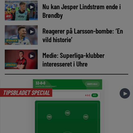
Nu kan Jesper Lindstrøm ende i
►
Brøndby
AVIS
Reagerer på Larsson-bombe: ‘En
►
vild historie’
INTERVIEW
Medie: Superliga-klubber
►
interesseret i Uhre
NYHEDER
TIPSBLADET SPECIAL
►