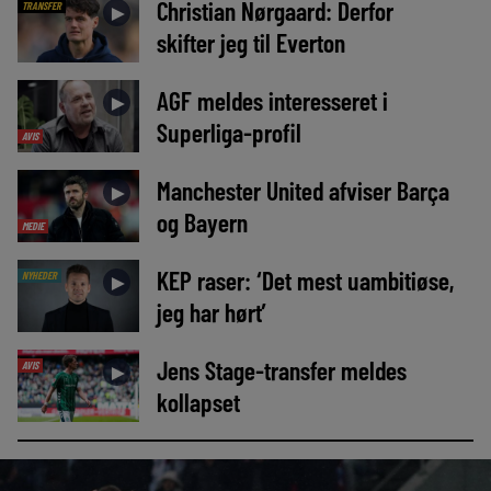
Christian Nørgaard: Derfor
TRANSFER
►
skifter jeg til Everton
AGF meldes interesseret i
►
Superliga-profil
AVIS
Manchester United afviser Barça
►
og Bayern
MEDIE
KEP raser: ‘Det mest uambitiøse,
NYHEDER
►
jeg har hørt’
Jens Stage-transfer meldes
AVIS
►
kollapset