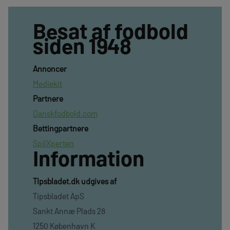
Besat af fodbold
siden 1948
Annoncer
Mediekit
Partnere
Danskfodbold.com
Bettingpartnere
SpilXperten
Information
TIpsbladet.dk udgives af
Tipsbladet ApS
Sankt Annæ Plads 28
1250 København K