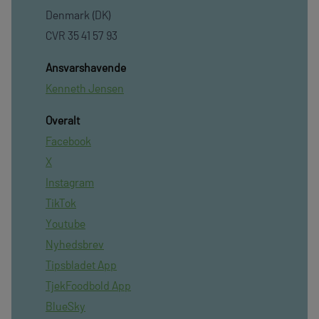
Denmark (DK)
CVR 35 41 57 93
Ansvarshavende
Kenneth Jensen
Overalt
Facebook
X
Instagram
TikTok
Youtube
Nyhedsbrev
Tipsbladet App
TjekFoodbold App
BlueSky