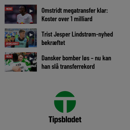
Omstridt megatransfer klar:
MEDIE
►
Koster over 1 milliard
Trist Jesper Lindstrøm-nyhed
►
bekræftet
EKSKLUSIVT
Dansker bomber løs – nu kan
MEDIE
►
han slå transferrekord