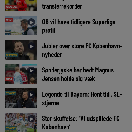
transferrekorder
EKSKLUSIVT
OB vil have tidligere Superliga-
MEDIE
►
profil
Jubler over store FC København-
►
nyheder
INTERVIEW
Sønderjyske har bedt Magnus
►
Jensen holde sig væk
MEDIE
Legende til Bayern: Hent tidl. SL-
NYHEDER
►
stjerne
Stor skuffelse: ‘Vi udspillede FC
►
København’
NYHEDER