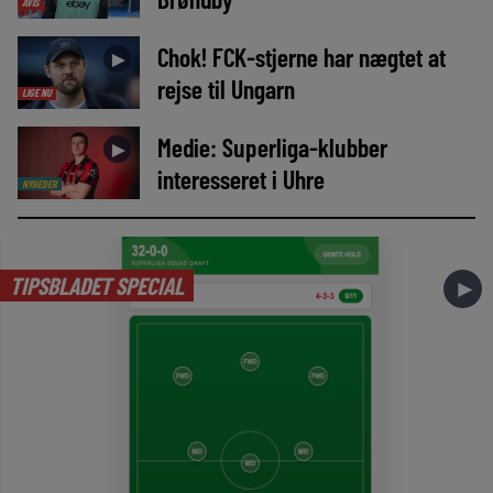
AVIS
Chok! FCK-stjerne har nægtet at
►
rejse til Ungarn
LIGE NU
Medie: Superliga-klubber
►
interesseret i Uhre
NYHEDER
TIPSBLADET SPECIAL
►