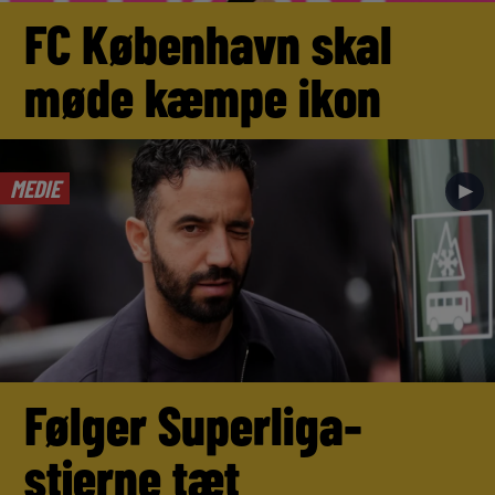
FC København skal
møde kæmpe ikon
MEDIE
►
Følger Superliga-
stjerne tæt