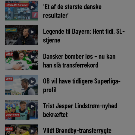
‘Et af de største danske
TIPSBLADET SPECIAL
►
resultater’
Legende til Bayern: Hent tidl. SL-
NYHEDER
►
stjerne
Dansker bomber løs – nu kan
MEDIE
►
han slå transferrekord
OB vil have tidligere Superliga-
MEDIE
►
profil
Trist Jesper Lindstrøm-nyhed
►
bekræftet
EKSKLUSIVT
Vildt Brøndby-transferrygte
MEDIE
►