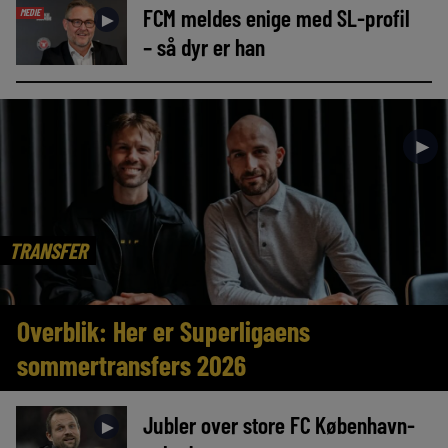
FCM meldes enige med SL-profil
MEDIE
►
– så dyr er han
►
TRANSFER
Overblik: Her er Superligaens
sommertransfers 2026
Jubler over store FC København-
►