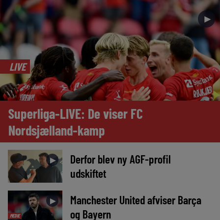
►
LIVE
Superliga-LIVE: De viser FC
Nordsjælland-kamp
Derfor blev ny AGF-profil
►
udskiftet
Manchester United afviser Barça
►
og Bayern
MEDIE