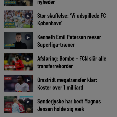
nyheder
INTERVIEW
Stor skuffelse: ‘Vi udspillede FC
►
København’
NYHEDER
Kenneth Emil Petersen revser
►
Superliga-træner
NYHEDER
Afsløring: Bombe – FCN slår alle
►
transferrekorder
EKSKLUSIVT
Omstridt megatransfer klar:
MEDIE
►
Koster over 1 milliard
Sønderjyske har bedt Magnus
►
Jensen holde sig væk
MEDIE