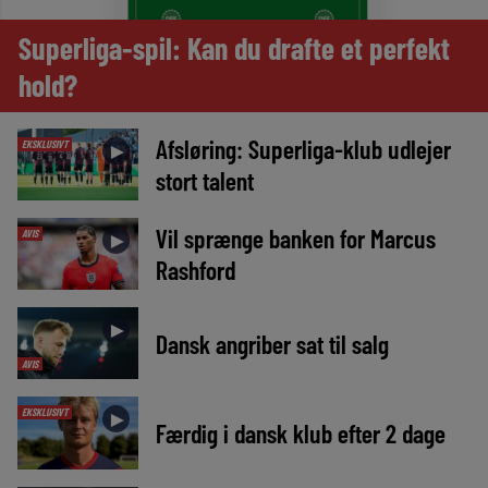
Superliga-spil: Kan du drafte et perfekt
hold?
Afsløring: Superliga-klub udlejer
EKSKLUSIVT
►
stort talent
Vil sprænge banken for Marcus
AVIS
►
Rashford
►
Dansk angriber sat til salg
AVIS
EKSKLUSIVT
►
Færdig i dansk klub efter 2 dage