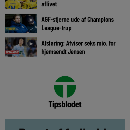
aflivet
AGF-stjerne ude af Champions
►
League-trup
NYHEDER
Afsløring: Afviser seks mio. for
►
hjemsendt Jensen
EKSKLUSIVT