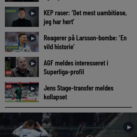
KEP raser: ‘Det mest uambitiøse,
NYHEDER
►
jeg har hørt’
Reagerer på Larsson-bombe: ‘En
►
vild historie’
INTERVIEW
AGF meldes interesseret i
►
Superliga-profil
AVIS
Jens Stage-transfer meldes
AVIS
►
kollapset
►