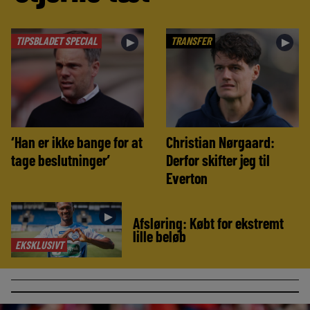
TIPSBLADET SPECIAL
TRANSFER
►
►
‘Han er ikke bange for at
Christian Nørgaard:
tage beslutninger’
Derfor skifter jeg til
Everton
►
Afsløring: Købt for ekstremt
lille beløb
EKSKLUSIVT