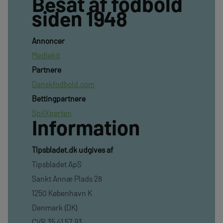
Besat af fodbold
siden 1948
Annoncer
Mediekit
Partnere
Danskfodbold.com
Bettingpartnere
SpilXperten
Information
TIpsbladet.dk udgives af
Tipsbladet ApS
Sankt Annæ Plads 28
1250 København K
Denmark (DK)
CVR 35 41 57 93