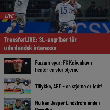
LIVE
TransferLIVE: SL-angriber får
udenlandsk interesse
Farzam spår: FC København
TIPSBLADET SPECIAL
►
henter en stor stjerne
►
Tillykke, AGF – en stjerne er født!
TIPSBLADETS DOM
Nu kan Jesper Lindstrøm ende i
►
Brøndby