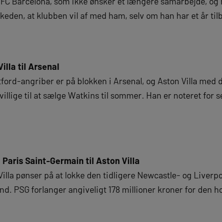
il FC Barcelona, som ikke ønsker et længere samarbejde, og 
eskeden, at klubben vil af med ham, selv om han har et år ti
illa til Arsenal
ntford-angriber er på blokken i Arsenal, og Aston Villa me
villige til at sælge Watkins til sommer. Han er noteret for
.
 Paris Saint-Germain til Aston Villa
illa pønser på at lokke den tidligere Newcastle- og Liverpo
and. PSG forlanger angiveligt 178 millioner kroner for den