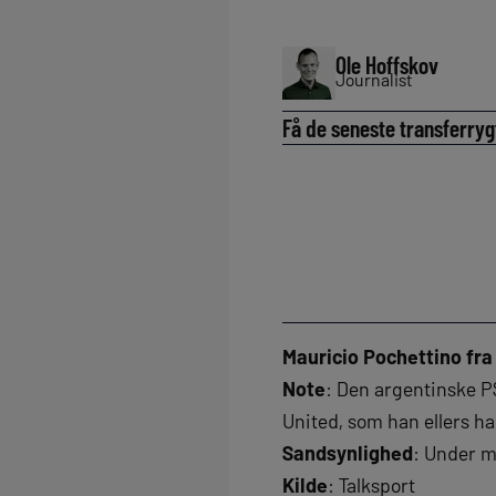
Ole Hoffskov
Journalist
Få de seneste transferryg
Mauricio Pochettino fra
Note
: Den argentinske PS
United, som han ellers har
Sandsynlighed
: Under m
Kilde
: Talksport