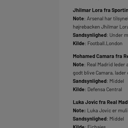
Jhilmar Lora fra Sportin
Note
: Arsenal har tilsyn
højrebacken Jhilmar Lora
Sandsynlighed
: Under m
Kilde
: Football.London
Mohamed Camara fra Red
Note
: Real Madrid leder 
godt blive Camara, lader d
Sandsynlighed
: Middel
Kilde
: Defensa Central
Luka Jovic fra Real Mad
Note:
Luka Jovic er muli
Sandsynlighed
: Middel
Kilde
: Fichajes