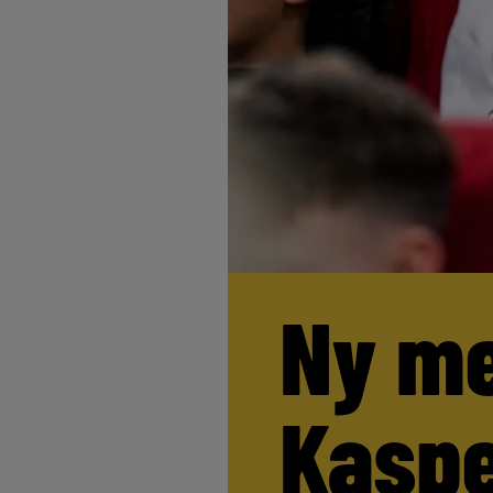
Ny me
Kaspe