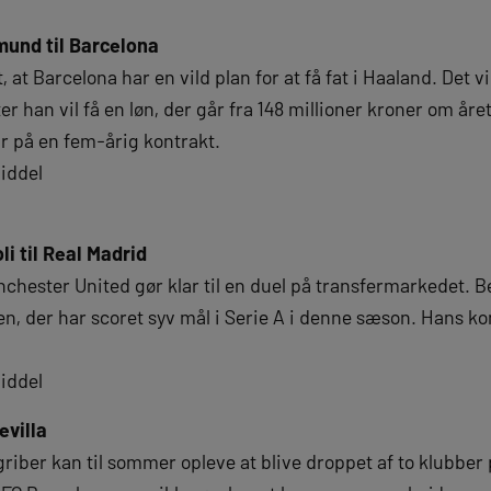
mund til Barcelona
 at Barcelona har en vild plan for at få fat i Haaland. Det vi
er han vil få en løn, der går fra 148 millioner kroner om året 
 år på en fem-årig kontrakt.
iddel
i til Real Madrid
chester United gør klar til en duel på transfermarkedet. B
n, der har scoret syv mål i Serie A i denne sæson. Hans kon
iddel
evilla
griber kan til sommer opleve at blive droppet af to klubber