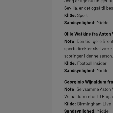
Jong er lige nu udlejet t
Sevilla, er det også til b
Kilde
: Sport
Sandsynlighed
: Middel
Ollie Watkins fra Aston V
Note
: Den tidligere Bre
sportsdirektør skal være 
scoringer i denne sæson
Kilde
: Football Insider
Sandsynlighed
: Middel
Georginio Wijnaldum fra
Note
: Selvsamme Aston V
Wijnaldum retur til Engl
Kilde
: Birmingham Live
Sandsynlighed
: Middel