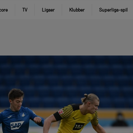
core
TV
Ligaer
Klubber
Superliga-spil