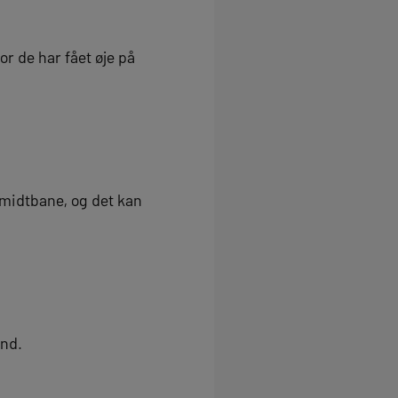
r de har fået øje på
 midtbane, og det kan
und.