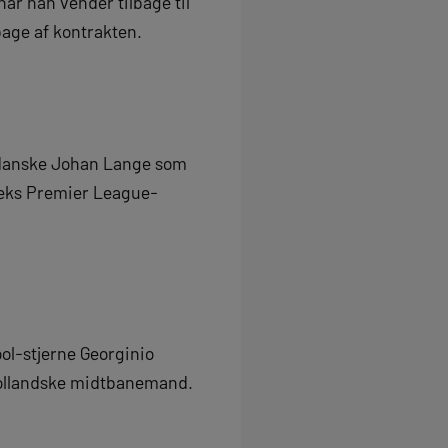
når han vender tilbage til
lbage af kontrakten.
d danske Johan Lange som
 seks Premier League-
ol-stjerne Georginio
 hollandske midtbanemand.