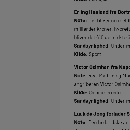
Erling Haaland fra Dort
Note:
Det bliver nu meldt,
milliarder kroner, hvoreft
bliver det 410 det sidste
Sandsynlighed
: Under m
Kilde
: Sport
Victor Osimhen fra Napol
Note
: Real Madrid og Man
angriberen Victor Osimhe
Kilde
: Calciomercato
Sandsynlighed
: Under m
Luuk de Jong forlader S
Note
: Den hollandske an