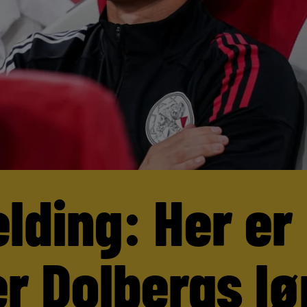
lding: Her er
r Dolbergs lø