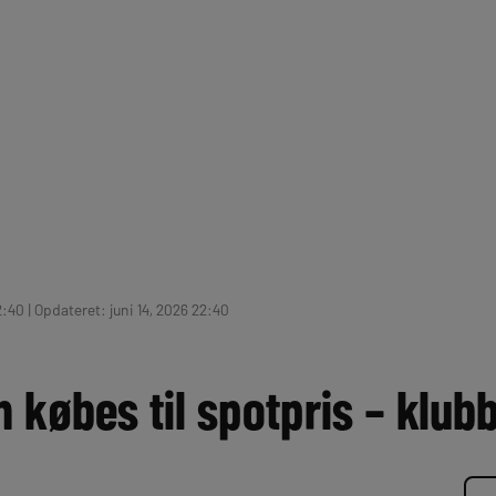
2:40 | Opdateret: juni 14, 2026 22:40
 købes til spotpris – klubb