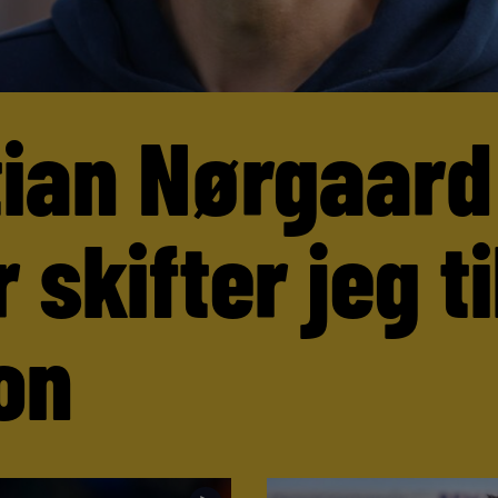
tian Nørgaard
 skifter jeg ti
on