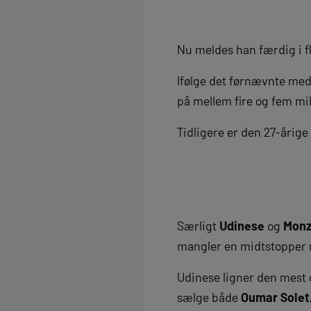
Nu meldes han færdig i f
Ifølge det førnævnte medie
på mellem fire og fem mill
Tidligere er den 27-årig
Særligt
Udinese
og
Mon
mangler en midtstopper 
Udinese ligner den mest 
sælge både
Oumar Solet