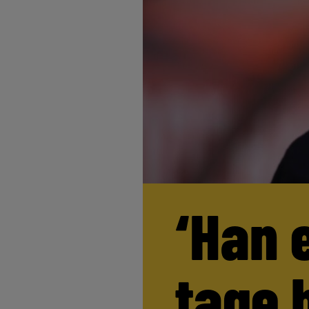
‘Han 
tage 