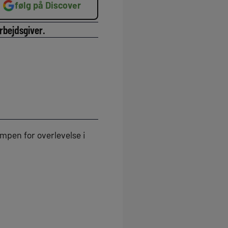
følg på Discover
rbejdsgiver.
ampen for overlevelse i