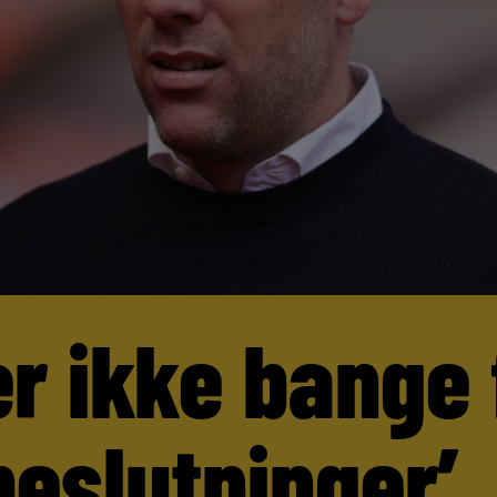
er ikke bange 
beslutninger’