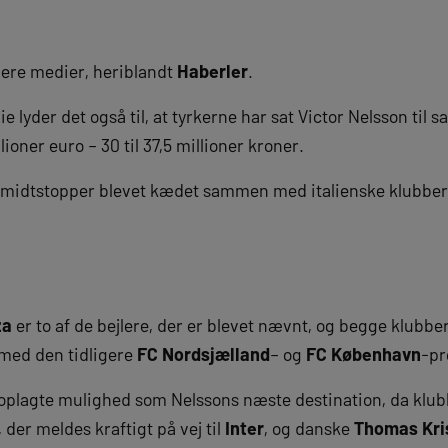
lere medier, heriblandt
Haberler
.
 lyder det også til, at tyrkerne har sat Victor Nelsson til sal
ioner euro – 30 til 37,5 millioner kroner.
e midtstopper blevet kædet sammen med italienske klubber
za
er to af de bejlere, der er blevet nævnt, og begge klubber
med den tidligere
FC Nordsjælland
– og
FC København
-pr
oplagte mulighed som Nelssons næste destination, da klubbe
, der meldes kraftigt på vej til
Inter
, og danske
Thomas Kri