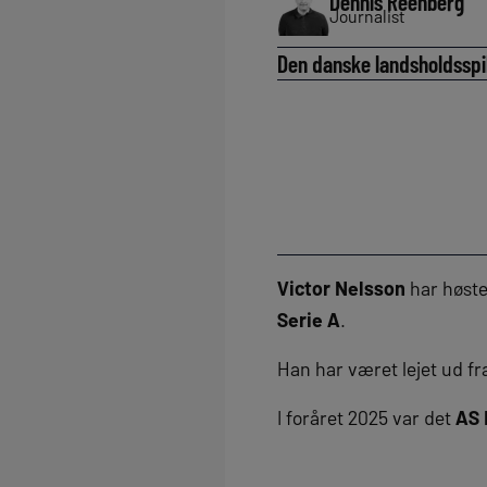
Dennis Reenberg
Journalist
Den danske landsholdsspil
Victor Nelsson
har høste
Serie A
.
Han har været lejet ud f
I foråret 2025 var det
AS