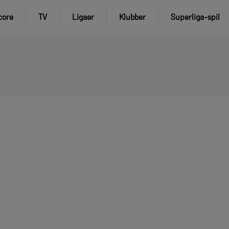
core
TV
Ligaer
Klubber
Superliga-spil