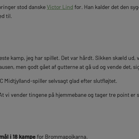
oringer stod danske
Victor Lind
for. Han kalder det den sy
 til.
este kamp, jeg har spillet. Det var hårdt. Sikken skæld ud, vi
en, men godt gået af gutterne at gå ud og vende det, sig
 Midtjylland-spiller selvsagt glad efter slutfløjtet.
 At vi vender tingene på hjemmebane og tager tre point er s
mål i 18 kampe
for Brommapojkarna.