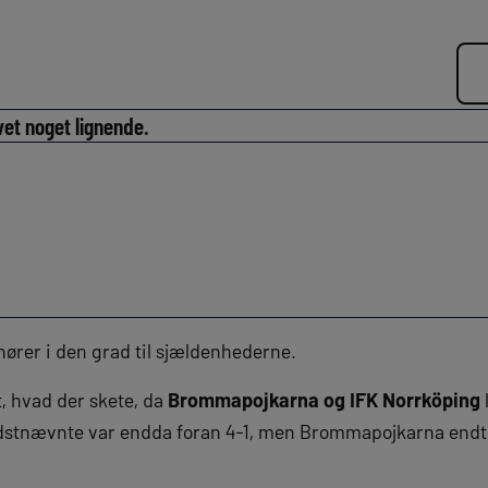
vet noget lignende.
hører i den grad til sjældenhederne.
, hvad der skete, da
Brommapojkarna og IFK Norrköping
dstnævnte var endda foran 4-1, men Brommapojkarna endte