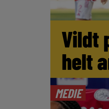
Vildt 
helt 
MEDIE