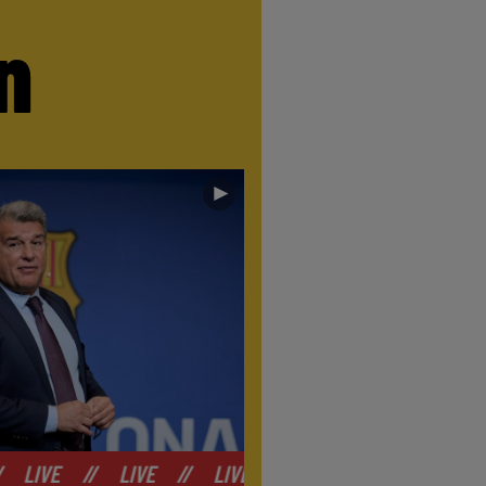
n
►
VE
//
LIVE
//
LIVE
//
LIVE
//
LIVE
//
LIVE