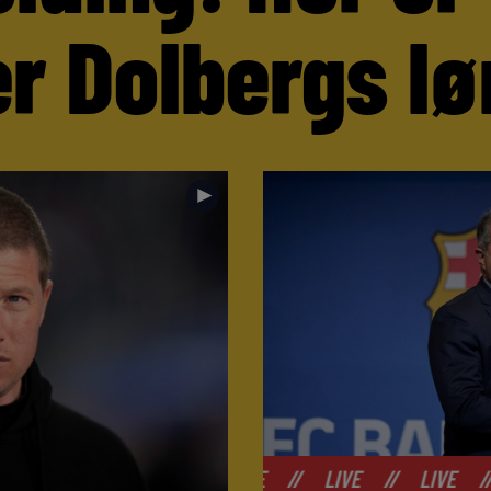
r Dolbergs lø
►
//
LIVE
//
LIVE
//
LIVE
//
LIVE
//
LI