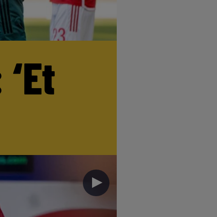
 ‘Et
►