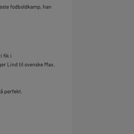
geste fodboldkamp, han
 fik i
er Lind til svenske Max.
å perfekt.