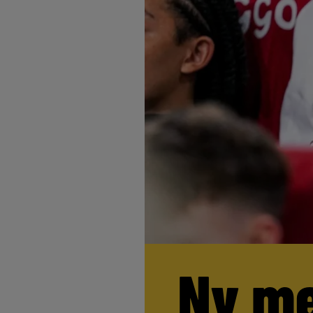
Ny me