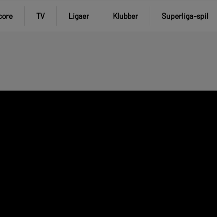
core
TV
Ligaer
Klubber
Superliga-spil