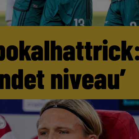
pokalhattrick:
andet niveau’