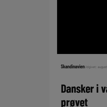
Skandinavien
Udgivet: august
Dansker i 
prøvet