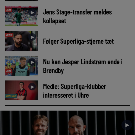
Jens Stage-transfer meldes
AVIS
►
kollapset
MEDIE
►
Følger Superliga-stjerne tæt
Nu kan Jesper Lindstrøm ende i
►
Brøndby
AVIS
Medie: Superliga-klubber
►
interesseret i Uhre
NYHEDER
►