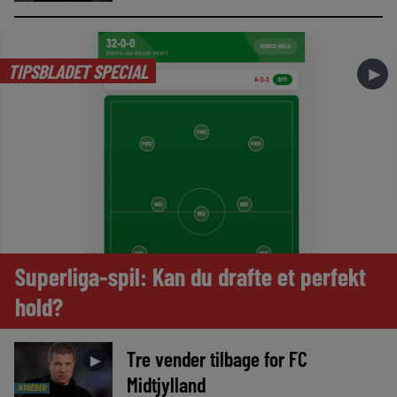
TIPSBLADET SPECIAL
►
Superliga-spil: Kan du drafte et perfekt
hold?
Tre vender tilbage for FC
►
Midtjylland
NYHEDER