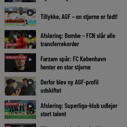
►
Tillykke, AGF – en stjerne er født!
TIPSBLADETS DOM
Afsløring: Bombe – FCN slår alle
►
transferrekorder
EKSKLUSIVT
Farzam spår: FC København
TIPSBLADET SPECIAL
►
henter en stor stjerne
Derfor blev ny AGF-profil
►
udskiftet
Afsløring: Superliga-klub udlejer
EKSKLUSIVT
►
stort talent