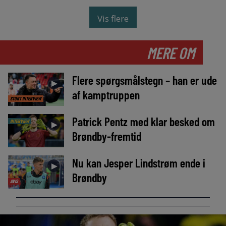
Vis flere
MERE OM
Flere spørgsmålstegn – han er ude
►
af kamptruppen
STORT INTERVIEW
Patrick Pentz med klar besked om
INTERVIEW
►
Brøndby-fremtid
Nu kan Jesper Lindstrøm ende i
►
Brøndby
AVIS