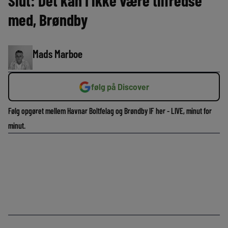
Slut: Det kan I ikke være tilfredse
med, Brøndby
Mads Marboe
følg på Discover
Følg opgøret mellem Havnar Boltfelag og Brøndby IF her - LIVE, minut for
minut.