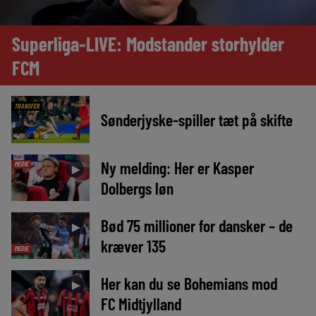
Superliga-LIVE: Modstander storhylder
FCM
TRANSFER
Sønderjyske-spiller tæt på skifte
Ny melding: Her er Kasper
MEDIE
►
Dolbergs løn
Bød 75 millioner for dansker – de
►
kræver 135
MEDIE
Her kan du se Bohemians mod
►
FC Midtjylland