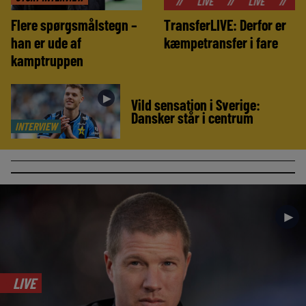
//
LIVE
//
LIVE
//
LIVE
//
Flere spørgsmålstegn –
TransferLIVE: Derfor er
han er ude af
kæmpetransfer i fare
kamptruppen
►
Vild sensation i Sverige:
Dansker står i centrum
INTERVIEW
►
LIVE