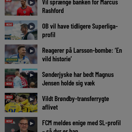
Vil sprænge banken for Marcus
AVIS
►
Rashford
OB vil have tidligere Superliga-
MEDIE
►
profil
Reagerer på Larsson-bombe: ‘En
►
vild historie’
INTERVIEW
Sønderjyske har bedt Magnus
►
Jensen holde sig væk
MEDIE
Vildt Brøndby-transferrygte
MEDIE
►
aflivet
FCM meldes enige med SL-profil
MEDIE
►
– så dyr er han