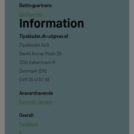
Bettingpartnere
SpilXperten
Information
TIpsbladet.dk udgives af
Tipsbladet ApS
Sankt Annæ Plads 28
1250 København K
Denmark (DK)
CVR 35 41 57 93
Ansvarshavende
Kenneth Jensen
Overalt
Facebook
X