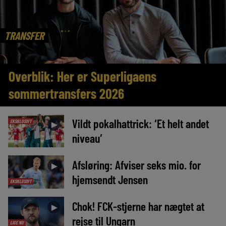
TRANSFER
Overblik: Her er Superligaens
sommertransfers 2026
Vildt pokalhattrick: ‘Et helt andet
EKSKLUSIVT
►
niveau’
Afsløring: Afviser seks mio. for
►
hjemsendt Jensen
EKSKLUSIVT
Chok! FCK-stjerne har nægtet at
►
rejse til Ungarn
LIGE NU