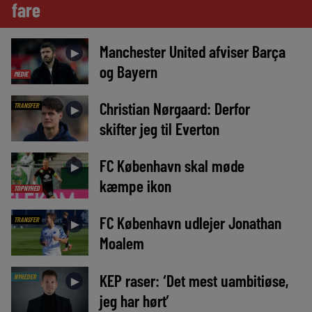
fare
Manchester United afviser Barça
►
og Bayern
MEDIE
Christian Nørgaard: Derfor
TRANSFER
►
skifter jeg til Everton
FC København skal møde
►
kæmpe ikon
TOPNYHED
FC København udlejer Jonathan
TRANSFER
►
Moalem
KEP raser: ‘Det mest uambitiøse,
NYHEDER
►
jeg har hørt’