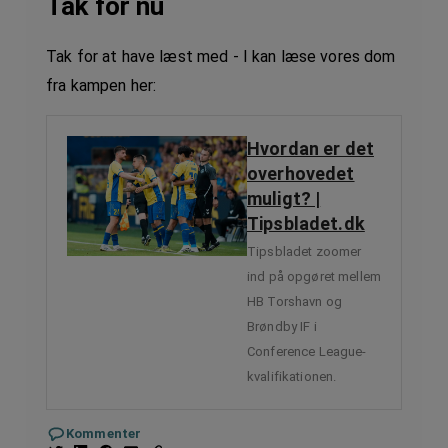
Tak for nu
Tak for at have læst med - I kan læse vores dom
fra kampen her:
Hvordan er det
overhovedet
muligt? |
Tipsbladet.dk
Tipsbladet zoomer
ind på opgøret mellem
HB Torshavn og
Brøndby IF i
Conference League-
kvalifikationen.
Kommenter