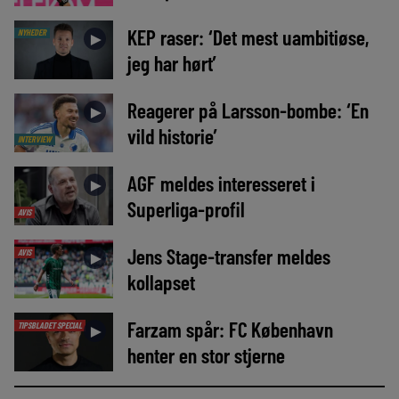
KEP raser: ‘Det mest uambitiøse,
NYHEDER
►
jeg har hørt’
Reagerer på Larsson-bombe: ‘En
►
vild historie’
INTERVIEW
AGF meldes interesseret i
►
Superliga-profil
AVIS
Jens Stage-transfer meldes
AVIS
►
kollapset
Farzam spår: FC København
TIPSBLADET SPECIAL
►
henter en stor stjerne