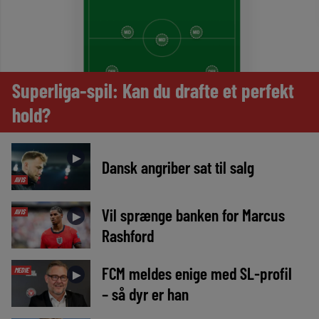
Superliga-spil: Kan du drafte et perfekt
hold?
►
Dansk angriber sat til salg
AVIS
Vil sprænge banken for Marcus
AVIS
►
Rashford
FCM meldes enige med SL-profil
MEDIE
►
– så dyr er han