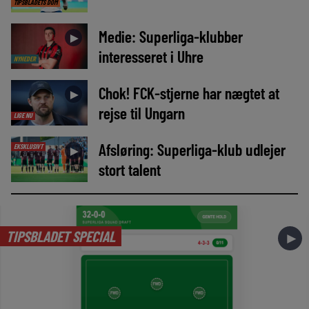
TIPSBLADETS DOM
Medie: Superliga-klubber
►
interesseret i Uhre
NYHEDER
Chok! FCK-stjerne har nægtet at
►
rejse til Ungarn
LIGE NU
Afsløring: Superliga-klub udlejer
EKSKLUSIVT
►
stort talent
TIPSBLADET SPECIAL
►