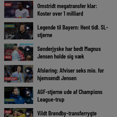
Omstridt megatransfer klar:
MEDIE
►
Koster over 1 milliard
Legende til Bayern: Hent tidl. SL-
NYHEDER
►
stjerne
Sønderjyske har bedt Magnus
►
Jensen holde sig væk
MEDIE
Afsløring: Afviser seks mio. for
►
hjemsendt Jensen
EKSKLUSIVT
AGF-stjerne ude af Champions
►
League-trup
NYHEDER
Vildt Brøndby-transferrygte
MEDIE
►