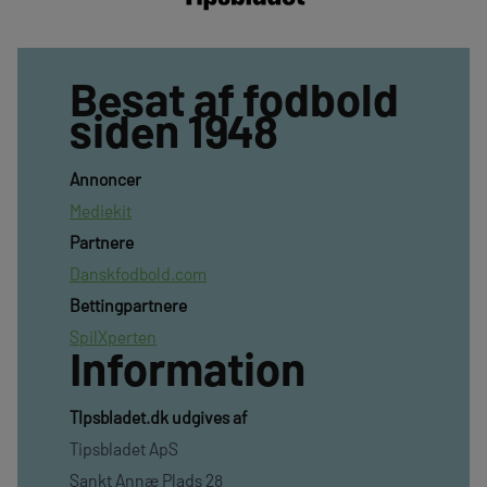
Besat af fodbold
siden 1948
Annoncer
Mediekit
Partnere
Danskfodbold.com
Bettingpartnere
SpilXperten
Information
TIpsbladet.dk udgives af
Tipsbladet ApS
Sankt Annæ Plads 28