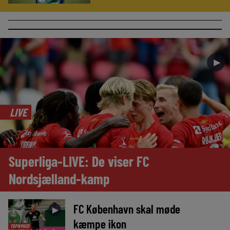
►
LIVE
Superliga-LIVE: De viser FC
Nordsjælland-kamp
FC København skal møde
►
kæmpe ikon
TOPNYHED