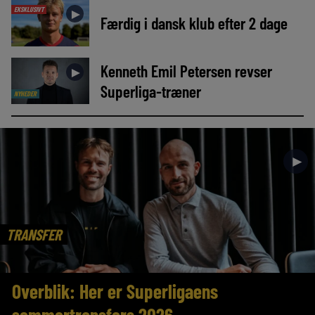
EKSKLUSIVT
►
Færdig i dansk klub efter 2 dage
Kenneth Emil Petersen revser
►
Superliga-træner
NYHEDER
►
TRANSFER
Overblik: Her er Superligaens