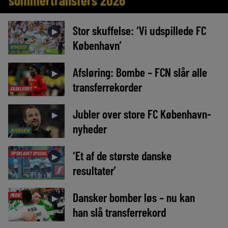
sommertransfers 2026
Stor skuffelse: ‘Vi udspillede FC
►
København’
NYHEDER
Afsløring: Bombe – FCN slår alle
►
transferrekorder
EKSKLUSIVT
Jubler over store FC København-
►
nyheder
INTERVIEW
‘Et af de største danske
TIPSBLADET SPECIAL
►
resultater’
Dansker bomber løs – nu kan
MEDIE
►
han slå transferrekord