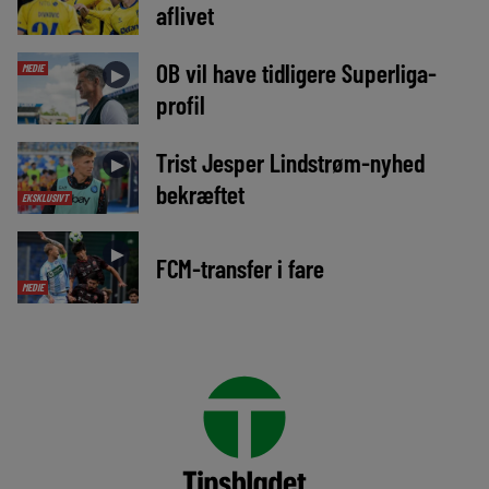
aflivet
OB vil have tidligere Superliga-
MEDIE
►
profil
Trist Jesper Lindstrøm-nyhed
►
bekræftet
EKSKLUSIVT
►
FCM-transfer i fare
MEDIE