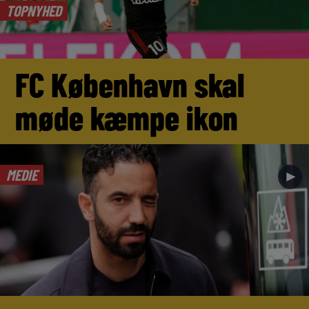
TOPNYHED
FC København skal
møde kæmpe ikon
MEDIE
►