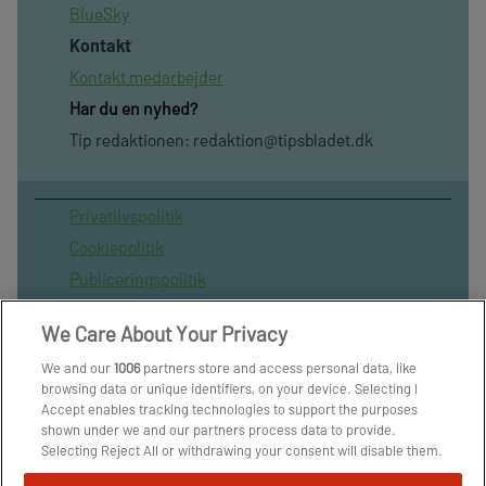
BlueSky
Kontakt
Kontakt medarbejder
Har du en nyhed?
Tip redaktionen:
redaktion@tipsbladet.dk
Privatilvspolitik
Cookiepolitik
Publiceringspolitik
Vilkår for brug af sitet
We Care About Your Privacy
Spil ansvarligt
We and our
1006
partners store and access personal data, like
Administrer samtykke
browsing data or unique identifiers, on your device. Selecting I
Arkiv
Accept enables tracking technologies to support the purposes
shown under we and our partners process data to provide.
Om os
Selecting Reject All or withdrawing your consent will disable them.
Skribenter
If trackers are disabled, some content and ads you see may not be