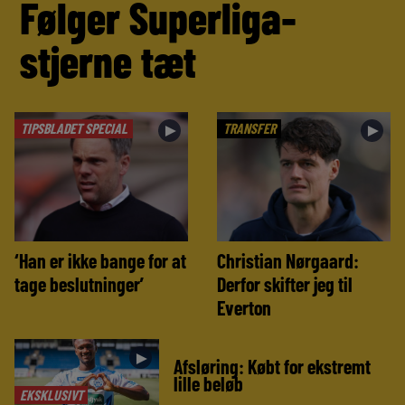
Følger Superliga-
stjerne tæt
TIPSBLADET SPECIAL
TRANSFER
►
►
‘Han er ikke bange for at
Christian Nørgaard:
tage beslutninger’
Derfor skifter jeg til
Everton
►
Afsløring: Købt for ekstremt
lille beløb
EKSKLUSIVT