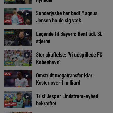
INTERVIEW
Sønderjyske har bedt Magnus
►
Jensen holde sig væk
MEDIE
Legende til Bayern: Hent tidl. SL-
NYHEDER
►
stjerne
Stor skuffelse: ‘Vi udspillede FC
►
København’
NYHEDER
Omstridt megatransfer klar:
MEDIE
►
Koster over 1 milliard
Trist Jesper Lindstrøm-nyhed
►
bekræftet
EKSKLUSIVT