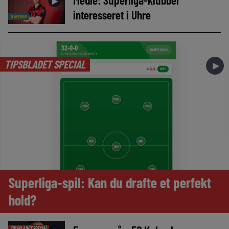
►
interesseret i Uhre
NYHEDER
TIPSBLADET SPECIAL
►
Superliga-spil: Kan du drafte et perfekt
hold?
TIPSBLADET SPECIAL