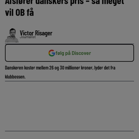
Afslører danskers pris – så meget
vil OB få
Victor Risager
Journalist
følg på Discover
Danskeren koster mellem 26 og 30 millioner kroner, lyder det fra
klubbossen.