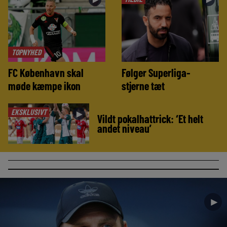
TOPNYHED
FC København skal
Følger Superliga-
møde kæmpe ikon
stjerne tæt
EKSKLUSIVT
►
Vildt pokalhattrick: ‘Et helt
andet niveau’
►