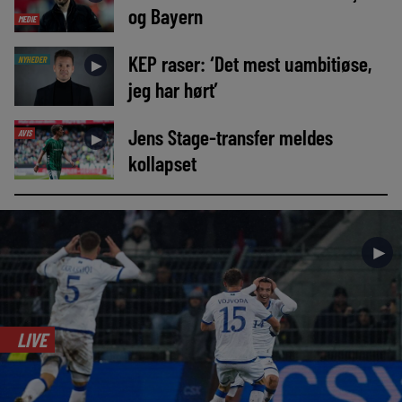
og Bayern
MEDIE
KEP raser: ‘Det mest uambitiøse,
NYHEDER
►
jeg har hørt’
Jens Stage-transfer meldes
AVIS
►
kollapset
►
LIVE