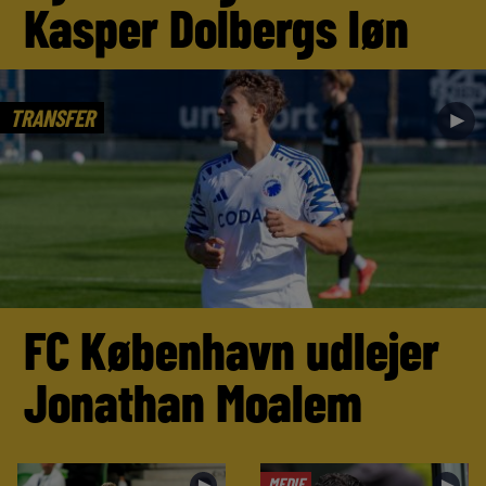
Kasper Dolbergs løn
TRANSFER
►
FC København udlejer
Jonathan Moalem
MEDIE
►
►