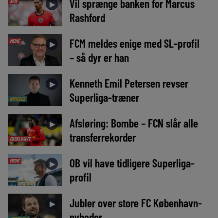
Vil sprænge banken for Marcus
AVIS
►
Rashford
FCM meldes enige med SL-profil
MEDIE
►
– så dyr er han
Kenneth Emil Petersen revser
►
Superliga-træner
NYHEDER
Afsløring: Bombe – FCN slår alle
►
transferrekorder
EKSKLUSIVT
OB vil have tidligere Superliga-
MEDIE
►
profil
Jubler over store FC København-
►
nyheder