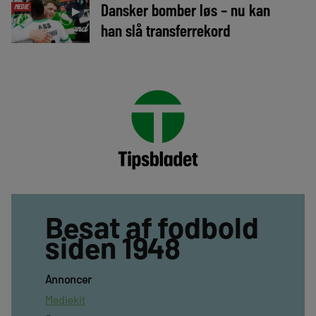
Dansker bomber løs – nu kan
MEDIE
►
han slå transferrekord
Besat af fodbold
siden 1948
Annoncer
Mediekit