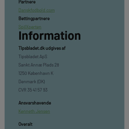
Partnere
Danskfodbold.com
Bettingpartnere
SpilXperten
Information
TIpsbladet.dk udgives af
Tipsbladet ApS
Sankt Annæ Plads 28
1250 København K
Denmark (DK)
CVR 35 41 57 93
Ansvarshavende
Kenneth Jensen
Overalt