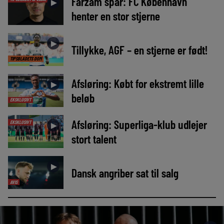
Farzam spår: FC København
►
henter en stor stjerne
►
Tillykke, AGF – en stjerne er født!
TIPSBLADETS DOM
Afsløring: Købt for ekstremt lille
►
beløb
EKSKLUSIVT
Afsløring: Superliga-klub udlejer
EKSKLUSIVT
►
stort talent
►
Dansk angriber sat til salg
AVIS