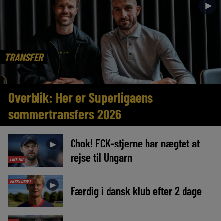
►
TRANSFER
Overblik: Her er Superligaens
sommertransfers 2026
Chok! FCK-stjerne har nægtet at
►
rejse til Ungarn
LIGE NU
EKSKLUSIVT
►
Færdig i dansk klub efter 2 dage