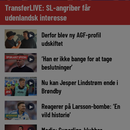
TransferLIVE: SL-angriber får
udenlandsk interesse
Derfor blev ny AGF-profil
►
udskiftet
‘Han er ikke bange for at tage
TIPSBLADET SPECIAL
►
beslutninger’
Nu kan Jesper Lindstrøm ende i
►
Brøndby
AVIS
Reagerer på Larsson-bombe: ‘En
►
vild historie’
INTERVIEW
Medie: Superliga-klubber