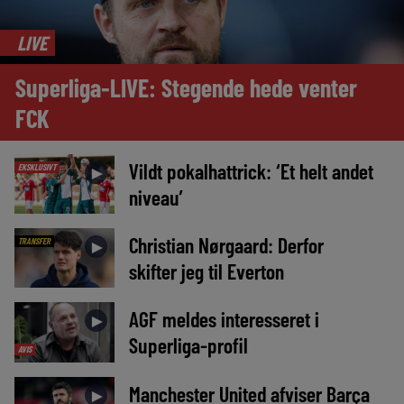
LIVE
Superliga-LIVE: Stegende hede venter
FCK
Vildt pokalhattrick: ‘Et helt andet
EKSKLUSIVT
►
niveau’
Christian Nørgaard: Derfor
TRANSFER
►
skifter jeg til Everton
AGF meldes interesseret i
►
Superliga-profil
AVIS
Manchester United afviser Barça
►