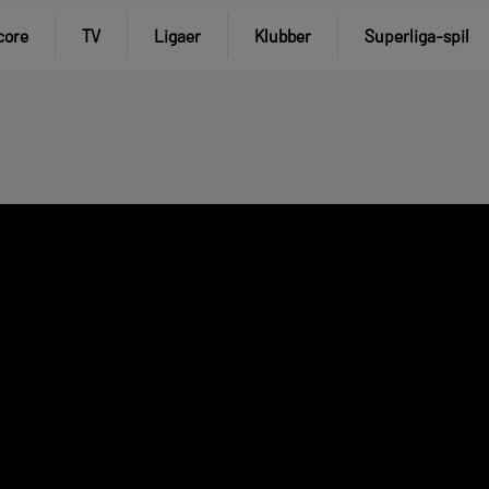
core
TV
Ligaer
Klubber
Superliga-spil