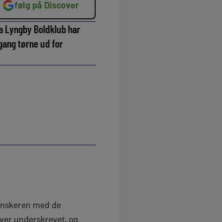
følg på Discover
ra Lyngby Boldklub har
mgang tørne ud for
danskeren med de
ver underskrevet, og