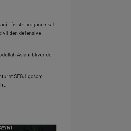
ani i første omgang skal
d vil den defensive
bdullah Aslani bliver der
enturet SEG, ligesom
ht.