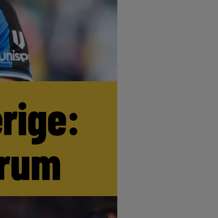
erige:
trum