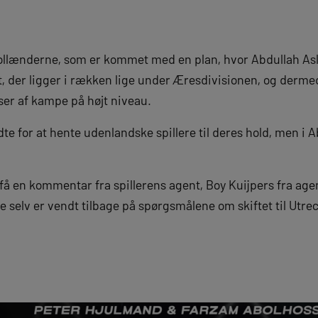
hollænderne, som er kommet med en plan, hvor Abdullah Asl
t, der ligger i rækken lige under Æresdivisionen, og derme
r af kampe på højt niveau.
te for at hente udenlandske spillere til deres hold, men i A
 få en kommentar fra spillerens agent, Boy Kuijpers fra ag
ke selv er vendt tilbage på spørgsmålene om skiftet til Utrec