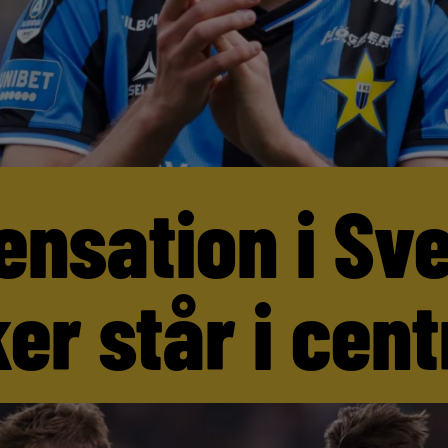
ensation i Sv
er står i cen