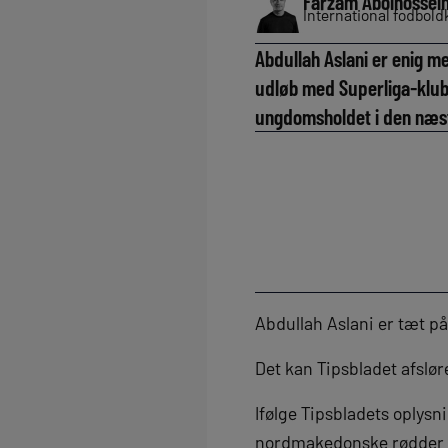
Farzam Abolhossein
International fodbol
Abdullah Aslani er enig m
udløb med Superliga-klubb
ungdomsholdet i den næst
Abdullah Aslani er tæt på 
Det kan Tipsbladet afslør
Ifølge Tipsbladets oplys
nordmakedonske rødder e