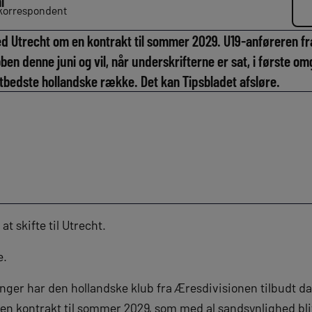
i
dkorrespondent
ed Utrecht om en kontrakt til sommer 2029. U19-anføreren f
en denne juni og vil, når underskrifterne er sat, i første o
bedste hollandske række. Det kan Tipsbladet afsløre.
at skifte til Utrecht.
e.
ninger har den hollandske klub fra Æresdivisionen tilbudt 
n kontrakt til sommer 2029, som med al sandsynlighed bli