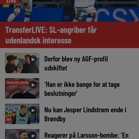
TransferLIVE: SL-angriber får
udenlandsk interesse
Derfor blev ny AGF-profil
►
udskiftet
‘Han er ikke bange for at tage
TIPSBLADET SPECIAL
►
beslutninger’
Nu kan Jesper Lindstrøm ende i
►
Brøndby
AVIS
Reagerer på Larsson-bombe: ‘En
►