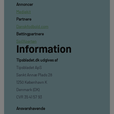
Annoncer
Mediekit
Partnere
Danskfodbold.com
Bettingpartnere
SpilXperten
Information
TIpsbladet.dk udgives af
Tipsbladet ApS
Sankt Annæ Plads 28
1250 København K
Denmark (DK)
CVR 35 41 57 93
Ansvarshavende