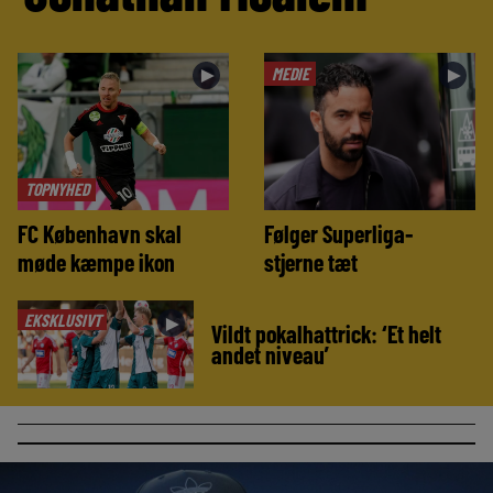
MEDIE
►
►
TOPNYHED
FC København skal
Følger Superliga-
møde kæmpe ikon
stjerne tæt
EKSKLUSIVT
►
Vildt pokalhattrick: ‘Et helt
andet niveau’