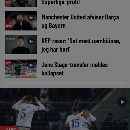
Superliga-profil
AVIS
Manchester United afviser Barça
►
og Bayern
MEDIE
KEP raser: ‘Det mest uambitiøse,
NYHEDER
►
jeg har hørt’
Jens Stage-transfer meldes
AVIS
►
kollapset
►
LIVE