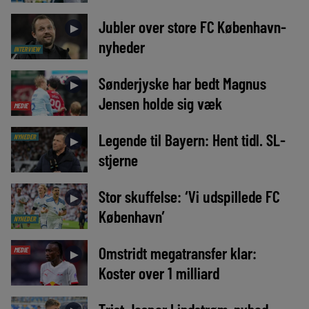
Jubler over store FC København-
►
nyheder
INTERVIEW
Sønderjyske har bedt Magnus
►
Jensen holde sig væk
MEDIE
Legende til Bayern: Hent tidl. SL-
NYHEDER
►
stjerne
Stor skuffelse: ‘Vi udspillede FC
►
København’
NYHEDER
Omstridt megatransfer klar:
MEDIE
►
Koster over 1 milliard