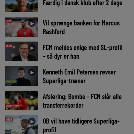
Færdig i dansk klub efter 2 dage
Vil sprænge banken for Marcus
AVIS
►
Rashford
FCM meldes enige med SL-profil
MEDIE
►
– så dyr er han
Kenneth Emil Petersen revser
►
Superliga-træner
NYHEDER
Afsløring: Bombe – FCN slår alle
►
transferrekorder
EKSKLUSIVT
OB vil have tidligere Superliga-
MEDIE
►
profil