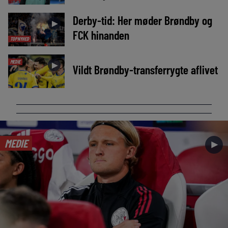
Derby-tid: Her møder Brøndby og
►
FCK hinanden
TOPNYHED
MEDIE
►
Vildt Brøndby-transferrygte aflivet
MEDIE
►