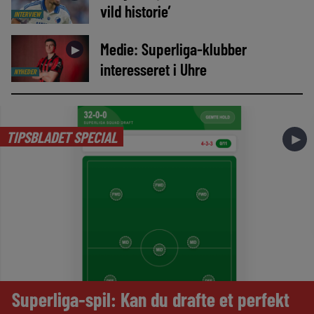
vild historie’
INTERVIEW
Medie: Superliga-klubber
►
interesseret i Uhre
NYHEDER
TIPSBLADET SPECIAL
►
Superliga-spil: Kan du drafte et perfekt