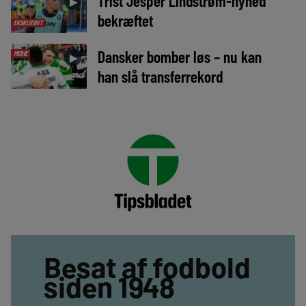
Trist Jesper Lindstrøm-nyhed
►
bekræftet
EKSKLUSIVT
Dansker bomber løs – nu kan
MEDIE
►
han slå transferrekord
Besat af fodbold
siden 1948