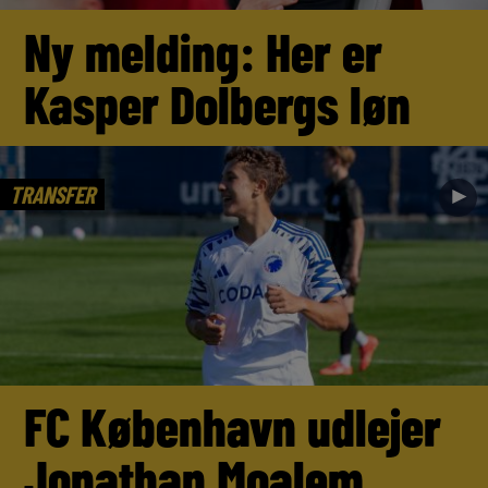
Ny melding: Her er
Kasper Dolbergs løn
TRANSFER
►
FC København udlejer
Jonathan Moalem