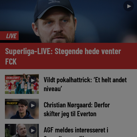
►
LIVE
Superliga-LIVE: Stegende hede venter
FCK
Vildt pokalhattrick: ‘Et helt andet
EKSKLUSIVT
►
niveau’
Christian Nørgaard: Derfor
TRANSFER
►
skifter jeg til Everton
AGF meldes interesseret i
►