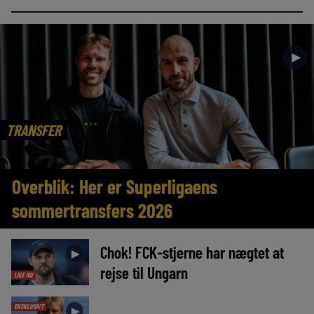
►
TRANSFER
Overblik: Her er Superligaens
sommertransfers 2026
Chok! FCK-stjerne har nægtet at
►
rejse til Ungarn
LIGE NU
EKSKLUSIVT
►