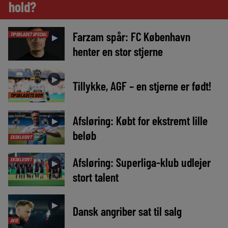
hold?
Farzam spår: FC København
TIPSBLADET SPECIAL
►
henter en stor stjerne
►
Tillykke, AGF – en stjerne er født!
TIPSBLADETS DOM
Afsløring: Købt for ekstremt lille
►
beløb
EKSKLUSIVT
Afsløring: Superliga-klub udlejer
EKSKLUSIVT
►
stort talent
►
Dansk angriber sat til salg
AVIS