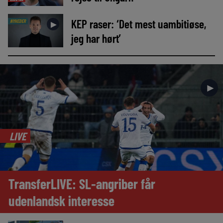
KEP raser: ‘Det mest uambitiøse,
NYHEDER
►
jeg har hørt’
►
LIVE
TransferLIVE: SL-angriber får
udenlandsk interesse