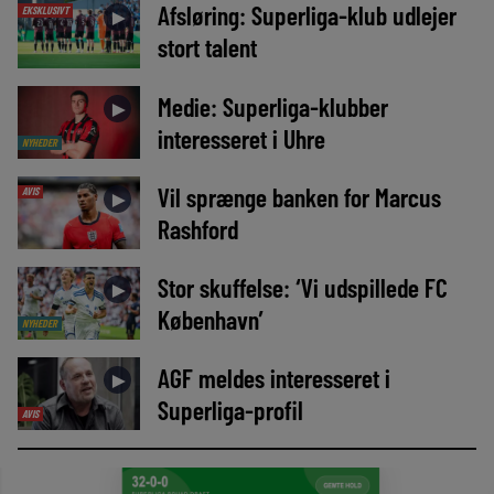
Afsløring: Superliga-klub udlejer
EKSKLUSIVT
►
stort talent
Medie: Superliga-klubber
►
interesseret i Uhre
NYHEDER
Vil sprænge banken for Marcus
AVIS
►
Rashford
Stor skuffelse: ‘Vi udspillede FC
►
København’
NYHEDER
AGF meldes interesseret i
►
Superliga-profil
AVIS