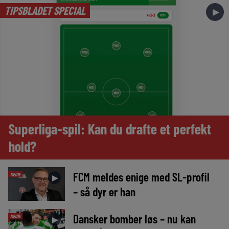
TIPSBLADET SPECIAL
►
Superliga-spil: Kan du drafte et perfekt
hold?
FCM meldes enige med SL-profil
MEDIE
►
– så dyr er han
Dansker bomber løs – nu kan
MEDIE
►