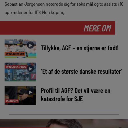
Sebastian Jørgensen noterede sig for seks mål og to assists i 16
optrædener for IFK Norrköping.
MERE OM
►
Tillykke, AGF – en stjerne er født!
TIPSBLADETS DOM
TIPSBLADET SPECIAL
►
‘Et af de største danske resultater’
Profil til AGF? Det vil være en
►
katastrofe for SJE
EKSKLUSIVT