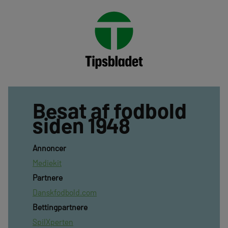
Besat af fodbold
siden 1948
Annoncer
Mediekit
Partnere
Danskfodbold.com
Bettingpartnere
SpilXperten