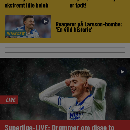
ekstremt lille beløb
er født!
►
Reagerer på Larsson-bombe:
‘En vild historie’
INTERVIEW
►
LIVE
Superliga-LIVE: Drømmer om disse to