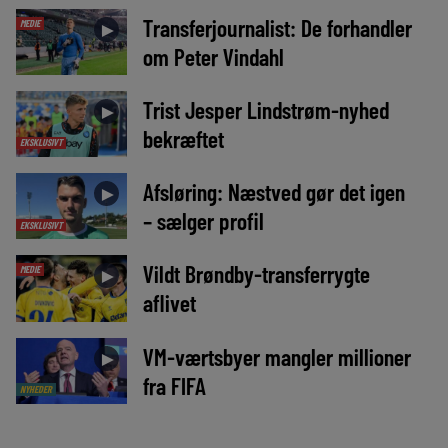
Transferjournalist: De forhandler
MEDIE
►
om Peter Vindahl
Trist Jesper Lindstrøm-nyhed
►
bekræftet
EKSKLUSIVT
Afsløring: Næstved gør det igen
►
– sælger profil
EKSKLUSIVT
Vildt Brøndby-transferrygte
MEDIE
►
aflivet
VM-værtsbyer mangler millioner
►
fra FIFA
NYHEDER