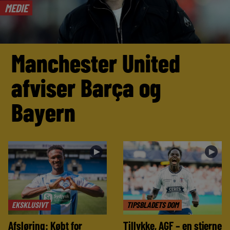
MEDIE
Manchester United
afviser Barça og
Bayern
►
►
EKSKLUSIVT
TIPSBLADETS DOM
Afsløring: Købt for
Tillykke, AGF – en stjerne