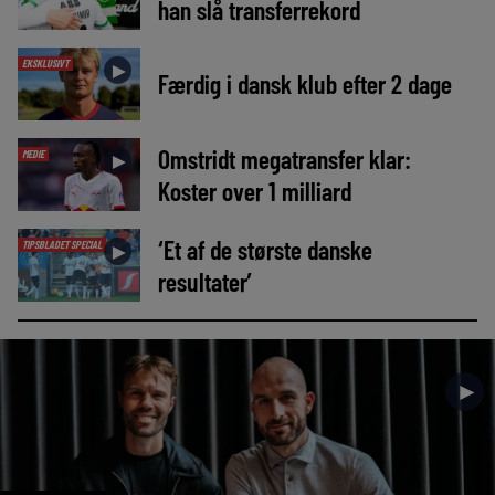
han slå transferrekord
EKSKLUSIVT
►
Færdig i dansk klub efter 2 dage
Omstridt megatransfer klar:
MEDIE
►
Koster over 1 milliard
‘Et af de største danske
TIPSBLADET SPECIAL
►
resultater’
►