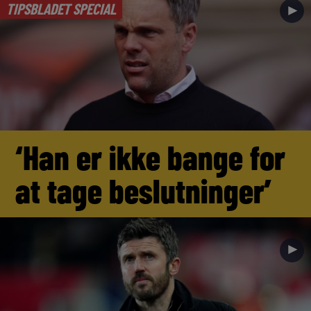
TIPSBLADET SPECIAL
►
‘Han er ikke bange for
at tage beslutninger’
►