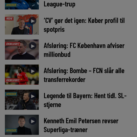
League-trup
NYHEDER
‘CV’ gør det igen: Køber profil til
MEDIE
►
spotpris
Afsløring: FC København afviser
EKSKLUSIVT
►
millionbud
Afsløring: Bombe – FCN slår alle
►
transferrekorder
EKSKLUSIVT
Legende til Bayern: Hent tidl. SL-
NYHEDER
►
stjerne
Kenneth Emil Petersen revser
►
Superliga-træner
NYHEDER