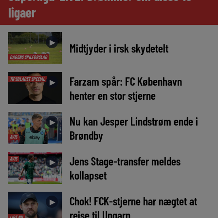
ligaer
►
Midtjyder i irsk skydetelt
DAGENS SPILFORSLAG
Farzam spår: FC København
TIPSBLADET SPECIAL
►
henter en stor stjerne
Nu kan Jesper Lindstrøm ende i
►
Brøndby
AVIS
Jens Stage-transfer meldes
AVIS
►
kollapset
Chok! FCK-stjerne har nægtet at
►
rejse til Ungarn
LIGE NU