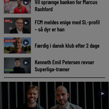
Vil sprænge banken for Marcus
AVIS
►
Rashford
FCM meldes enige med SL-profil
MEDIE
►
– så dyr er han
EKSKLUSIVT
►
Færdig i dansk klub efter 2 dage
Kenneth Emil Petersen revser
►
Superliga-træner
NYHEDER
►