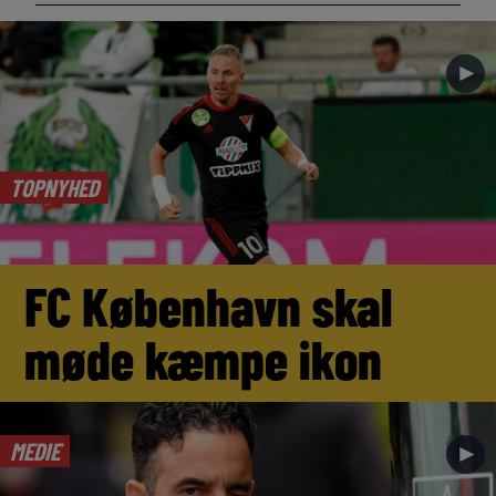
►
TOPNYHED
FC København skal
møde kæmpe ikon
MEDIE
►