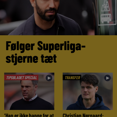
Følger Superliga-
stjerne tæt
TIPSBLADET SPECIAL
TRANSFER
►
►
‘Han er ikke bange for at
Christian Nørgaard: