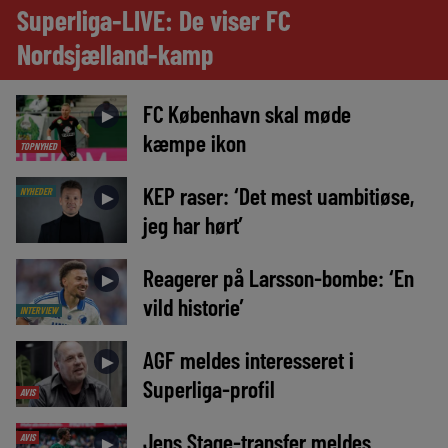
Superliga-LIVE: De viser FC
Nordsjælland-kamp
FC København skal møde
►
kæmpe ikon
TOPNYHED
KEP raser: ‘Det mest uambitiøse,
NYHEDER
►
jeg har hørt’
Reagerer på Larsson-bombe: ‘En
►
vild historie’
INTERVIEW
AGF meldes interesseret i
►
Superliga-profil
AVIS
Jens Stage-transfer meldes
AVIS
►