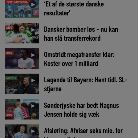
‘Et af de største danske
TIPSBLADET SPECIAL
►
resultater’
Dansker bomber løs – nu kan
MEDIE
►
han slå transferrekord
Omstridt megatransfer klar:
MEDIE
►
Koster over 1 milliard
Legende til Bayern: Hent tidl. SL-
NYHEDER
►
stjerne
Sønderjyske har bedt Magnus
►
Jensen holde sig væk
MEDIE
Afsløring: Afviser seks mio. for
►