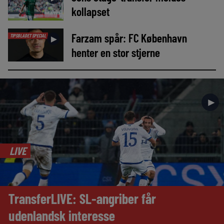
kollapset
Farzam spår: FC København
TIPSBLADET SPECIAL
►
henter en stor stjerne
►
LIVE
TransferLIVE: SL-angriber får
udenlandsk interesse