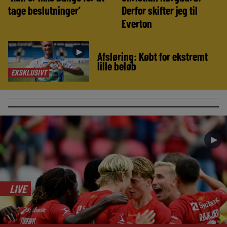
tage beslutninger’
Derfor skifter jeg til
Everton
►
Afsløring: Købt for ekstremt
lille beløb
EKSKLUSIVT
►
LIVE