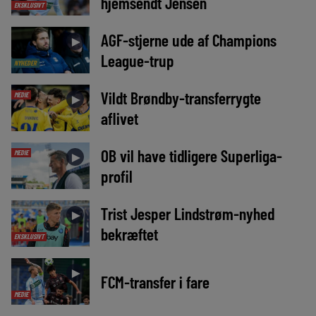
hjemsendt Jensen
EKSKLUSIVT
AGF-stjerne ude af Champions
►
League-trup
NYHEDER
Vildt Brøndby-transferrygte
MEDIE
►
aflivet
OB vil have tidligere Superliga-
MEDIE
►
profil
Trist Jesper Lindstrøm-nyhed
►
bekræftet
EKSKLUSIVT
►
FCM-transfer i fare
MEDIE