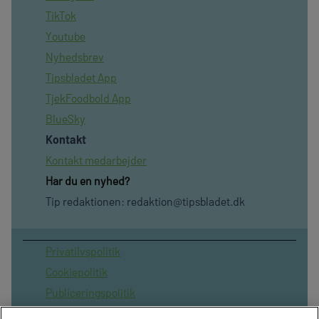
TikTok
Youtube
Nyhedsbrev
Tipsbladet App
TjekFoodbold App
BlueSky
Kontakt
Kontakt medarbejder
Har du en nyhed?
Tip redaktionen:
redaktion@tipsbladet.dk
Privatilvspolitik
Cookiepolitik
Publiceringspolitik
Vilkår for brug af sitet