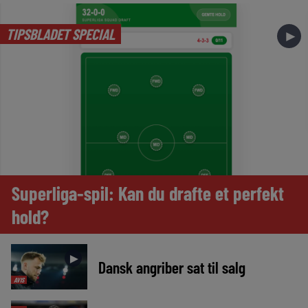
TIPSBLADET SPECIAL
►
Superliga-spil: Kan du drafte et perfekt
hold?
►
Dansk angriber sat til salg
AVIS