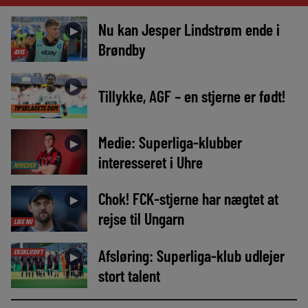
Nu kan Jesper Lindstrøm ende i
►
Brøndby
AVIS
►
Tillykke, AGF – en stjerne er født!
TIPSBLADETS DOM
Medie: Superliga-klubber
►
interesseret i Uhre
NYHEDER
Chok! FCK-stjerne har nægtet at
►
rejse til Ungarn
LIGE NU
Afsløring: Superliga-klub udlejer
EKSKLUSIVT
►
stort talent