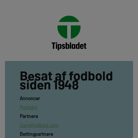
Besat af fodbold
siden 1948
Annoncer
Mediekit
Partnere
Danskfodbold.com
Bettingpartnere