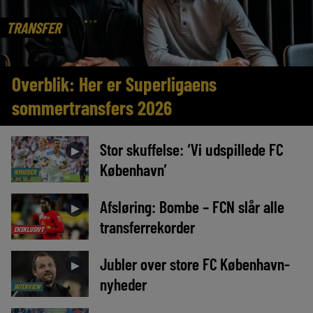
TRANSFER
Overblik: Her er Superligaens
sommertransfers 2026
Stor skuffelse: ‘Vi udspillede FC
►
København’
NYHEDER
Afsløring: Bombe – FCN slår alle
►
transferrekorder
EKSKLUSIVT
Jubler over store FC København-
►
nyheder
INTERVIEW