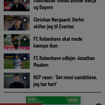
Manchester United afviser Barça
►
og Bayern
MEDIE
Christian Nørgaard: Derfor
TRANSFER
►
skifter jeg til Everton
FC København skal møde
►
kæmpe ikon
TOPNYHED
FC København udlejer Jonathan
TRANSFER
►
Moalem
KEP raser: ‘Det mest uambitiøse,
NYHEDER
►
jeg har hørt’