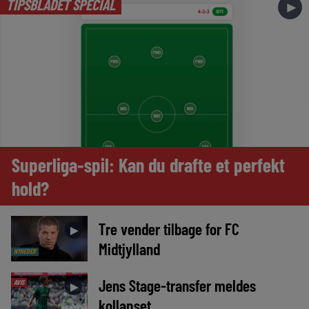
TIPSBLADET SPECIAL
►
Superliga-spil: Kan du drafte et perfekt
hold?
Tre vender tilbage for FC
►
Midtjylland
NYHEDER
Jens Stage-transfer meldes
AVIS
►
kollapset