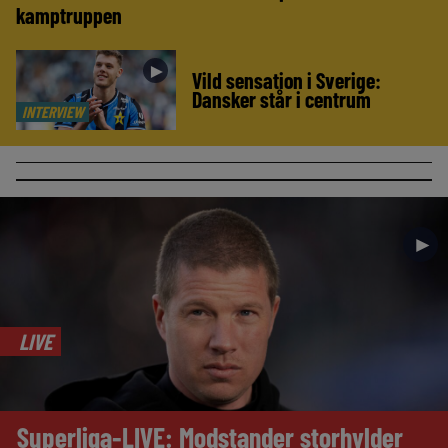
kamptruppen
►
Vild sensation i Sverige:
Dansker står i centrum
INTERVIEW
►
LIVE
Superliga-LIVE: Modstander storhylder