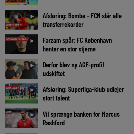
TIPSBLADETS DOM
Afsløring: Bombe – FCN slår alle
►
transferrekorder
EKSKLUSIVT
Farzam spår: FC København
TIPSBLADET SPECIAL
►
henter en stor stjerne
Derfor blev ny AGF-profil
►
udskiftet
Afsløring: Superliga-klub udlejer
EKSKLUSIVT
►
stort talent
Vil sprænge banken for Marcus
AVIS
►
Rashford