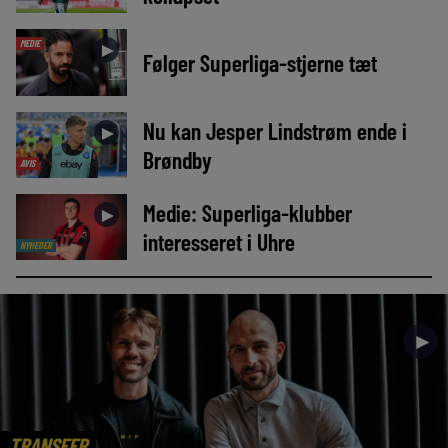
MEDIE
►
Følger Superliga-stjerne tæt
Nu kan Jesper Lindstrøm ende i
►
Brøndby
AVIS
Medie: Superliga-klubber
►
interesseret i Uhre
NYHEDER
►
TRANSFER