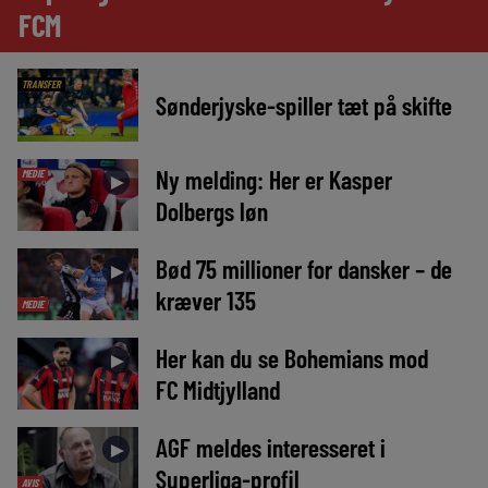
FCM
TRANSFER
Sønderjyske-spiller tæt på skifte
Ny melding: Her er Kasper
MEDIE
►
Dolbergs løn
Bød 75 millioner for dansker – de
►
kræver 135
MEDIE
Her kan du se Bohemians mod
►
FC Midtjylland
AGF meldes interesseret i
►
Superliga-profil
AVIS