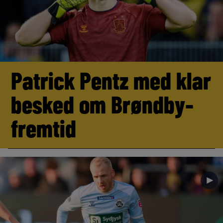
Patrick Pentz med klar
besked om Brøndby-
fremtid
►