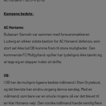
Kampens bedste:
AC Horsens:
Bubacarr Sanneh var sammen med forsvarsmakkeren
Ludwig en sikker sidste bastion for AC Horsens’ defensiv, som
stort set ikke lod OB komme frem til store muligheder. Den
kommende FC Midtjylland-spiller har tydeligvis ikke tænkt sig
at tage sig en slapper inden sit skifte.
OB
:
I OB har de muligvis ligaens bedste målmand i Sten Grytebust,
og det beviste han endnu engang denne søndag. Med en
målmand, som bare var en smule ringere, så var det blevet til
en klar Horsens-sejr. Den norske målmand havde nemlig flere