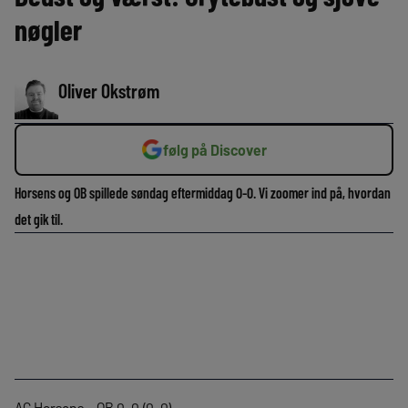
nøgler
Oliver Okstrøm
følg på Discover
Horsens og OB spillede søndag eftermiddag 0-0. Vi zoomer ind på, hvordan
det gik til.
AC Horsens – OB 0-0 (0-0)