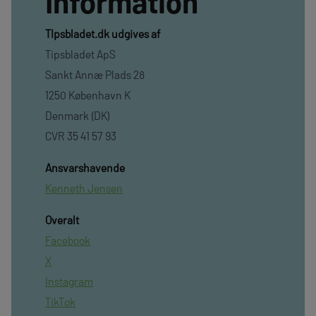
Information
TIpsbladet.dk udgives af
Tipsbladet ApS
Sankt Annæ Plads 28
1250 København K
Denmark (DK)
CVR 35 41 57 93
Ansvarshavende
Kenneth Jensen
Overalt
Facebook
X
Instagram
TikTok