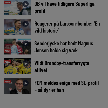
OB vil have tidligere Superliga-
MEDIE
►
profil
Reagerer på Larsson-bombe: ‘En
►
vild historie’
INTERVIEW
Sønderjyske har bedt Magnus
►
Jensen holde sig væk
MEDIE
Vildt Brøndby-transferrygte
MEDIE
►
aflivet
FCM meldes enige med SL-profil
MEDIE
►
– så dyr er han