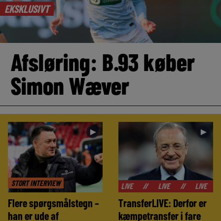
EKSKLUSIVT
Afsløring: B.93 køber
Simon Wæver
►
►
STORT INTERVIEW
//
LIVE
//
LIVE
//
LIVE
//
LIVE
Flere spørgsmålstegn –
TransferLIVE: Derfor er
han er ude af
kæmpetransfer i fare