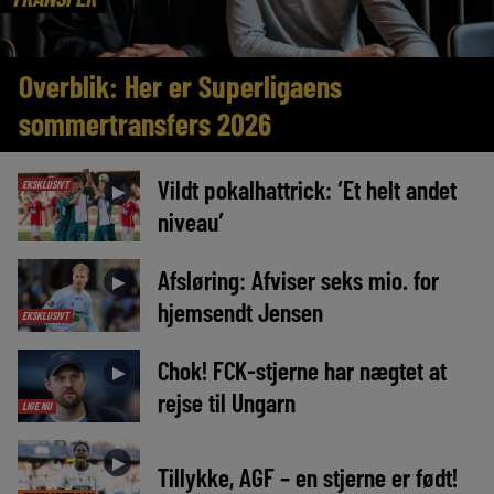
Overblik: Her er Superligaens
sommertransfers 2026
Vildt pokalhattrick: ‘Et helt andet
EKSKLUSIVT
►
niveau’
Afsløring: Afviser seks mio. for
►
hjemsendt Jensen
EKSKLUSIVT
Chok! FCK-stjerne har nægtet at
►
rejse til Ungarn
LIGE NU
►
Tillykke, AGF – en stjerne er født!