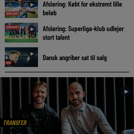
Afsløring: Købt for ekstremt lille
►
beløb
EKSKLUSIVT
Afsløring: Superliga-klub udlejer
EKSKLUSIVT
►
stort talent
►
Dansk angriber sat til salg
AVIS
►
TRANSFER