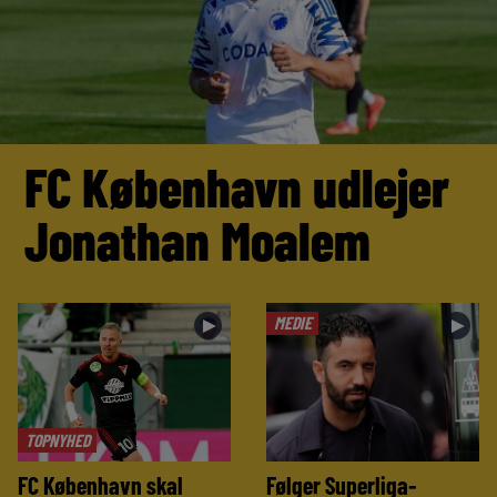
FC København udlejer
Jonathan Moalem
MEDIE
►
►
TOPNYHED
FC København skal
Følger Superliga-