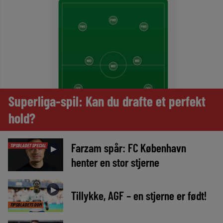
Superliga-spil: Kan du drafte et perfekt
hold?
Farzam spår: FC København
TIPSBLADET SPECIAL
►
henter en stor stjerne
►
Tillykke, AGF – en stjerne er født!
TIPSBLADETS DOM