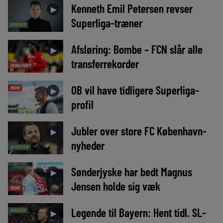
Kenneth Emil Petersen revser
►
Superliga-træner
NYHEDER
Afsløring: Bombe – FCN slår alle
►
transferrekorder
EKSKLUSIVT
OB vil have tidligere Superliga-
MEDIE
►
profil
Jubler over store FC København-
►
nyheder
INTERVIEW
Sønderjyske har bedt Magnus
►
Jensen holde sig væk
MEDIE
Legende til Bayern: Hent tidl. SL-
NYHEDER
►