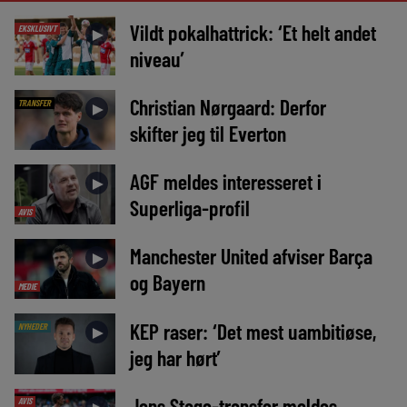
Vildt pokalhattrick: ‘Et helt andet
EKSKLUSIVT
►
niveau’
Christian Nørgaard: Derfor
TRANSFER
►
skifter jeg til Everton
AGF meldes interesseret i
►
Superliga-profil
AVIS
Manchester United afviser Barça
►
og Bayern
MEDIE
KEP raser: ‘Det mest uambitiøse,
NYHEDER
►
jeg har hørt’
Jens Stage-transfer meldes
AVIS