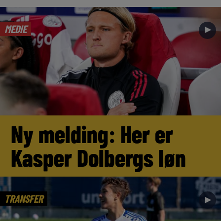
MEDIE
►
Ny melding: Her er
Kasper Dolbergs løn
TRANSFER
►