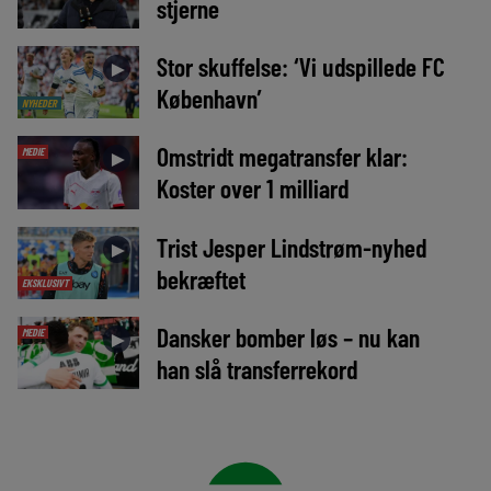
stjerne
Stor skuffelse: ‘Vi udspillede FC
►
København’
NYHEDER
Omstridt megatransfer klar:
MEDIE
►
Koster over 1 milliard
Trist Jesper Lindstrøm-nyhed
►
bekræftet
EKSKLUSIVT
Dansker bomber løs – nu kan
MEDIE
►
han slå transferrekord