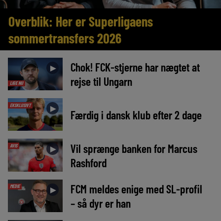
Overblik: Her er Superligaens
sommertransfers 2026
Chok! FCK-stjerne har nægtet at
►
rejse til Ungarn
LIGE NU
EKSKLUSIVT
►
Færdig i dansk klub efter 2 dage
Vil sprænge banken for Marcus
AVIS
►
Rashford
FCM meldes enige med SL-profil
MEDIE
►
– så dyr er han