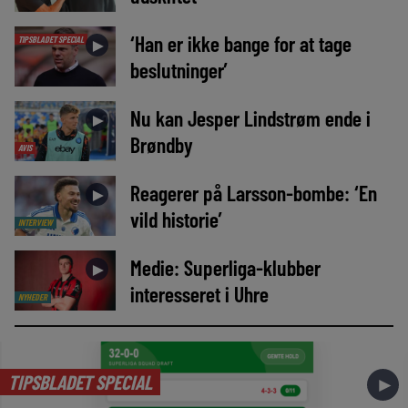
‘Han er ikke bange for at tage
TIPSBLADET SPECIAL
►
beslutninger’
Nu kan Jesper Lindstrøm ende i
►
Brøndby
AVIS
Reagerer på Larsson-bombe: ‘En
►
vild historie’
INTERVIEW
Medie: Superliga-klubber
►
interesseret i Uhre
NYHEDER
TIPSBLADET SPECIAL
►