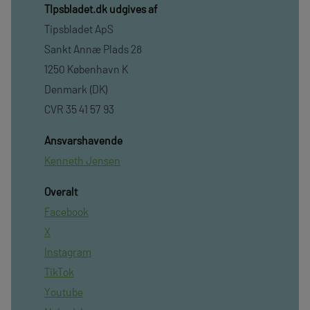
TIpsbladet.dk udgives af
Tipsbladet ApS
Sankt Annæ Plads 28
1250 København K
Denmark (DK)
CVR 35 41 57 93
Ansvarshavende
Kenneth Jensen
Overalt
Facebook
X
Instagram
TikTok
Youtube