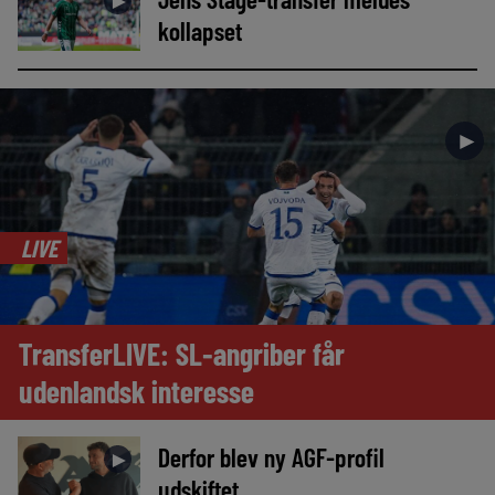
►
kollapset
►
LIVE
TransferLIVE: SL-angriber får
udenlandsk interesse
Derfor blev ny AGF-profil
►
udskiftet