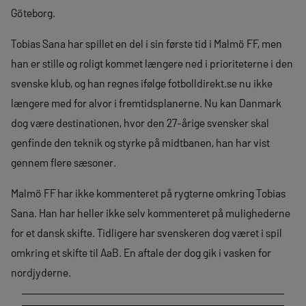
Göteborg.
Tobias Sana har spillet en del i sin første tid i Malmö FF, men
han er stille og roligt kommet længere ned i prioriteterne i den
svenske klub, og han regnes ifølge fotbolldirekt.se nu ikke
længere med for alvor i fremtidsplanerne. Nu kan Danmark
dog være destinationen, hvor den 27-årige svensker skal
genfinde den teknik og styrke på midtbanen, han har vist
gennem flere sæsoner.
Malmö FF har ikke kommenteret på rygterne omkring Tobias
Sana. Han har heller ikke selv kommenteret på mulighederne
for et dansk skifte. Tidligere har svenskeren dog været i spil
omkring et skifte til AaB. En aftale der dog gik i vasken for
nordjyderne.