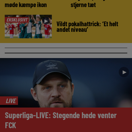
møde kæmpe ikon
stjerne tæt
EKSKLUSIVT
►
Vildt pokalhattrick: ‘Et helt
andet niveau’
►
LIVE
Superliga-LIVE: Stegende hede venter
FCK