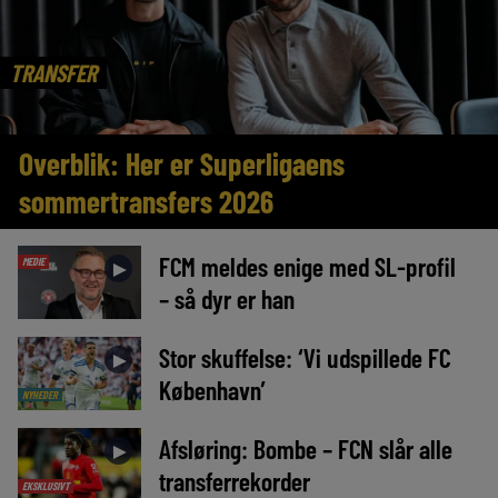
TRANSFER
Overblik: Her er Superligaens
sommertransfers 2026
FCM meldes enige med SL-profil
MEDIE
►
– så dyr er han
Stor skuffelse: ‘Vi udspillede FC
►
København’
NYHEDER
Afsløring: Bombe – FCN slår alle
►
transferrekorder
EKSKLUSIVT