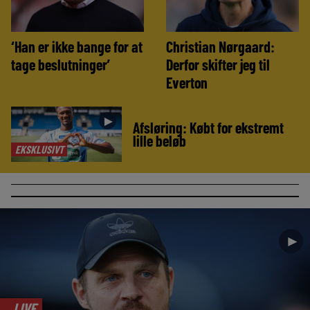
‘Han er ikke bange for at
Christian Nørgaard:
tage beslutninger’
Derfor skifter jeg til
Everton
►
Afsløring: Købt for ekstremt
lille beløb
EKSKLUSIVT
►
LIVE