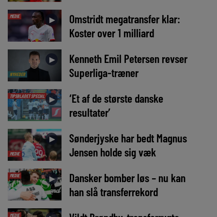
Omstridt megatransfer klar:
MEDIE
►
Koster over 1 milliard
Kenneth Emil Petersen revser
►
Superliga-træner
NYHEDER
‘Et af de største danske
TIPSBLADET SPECIAL
►
resultater’
Sønderjyske har bedt Magnus
►
Jensen holde sig væk
MEDIE
Dansker bomber løs – nu kan
MEDIE
►
han slå transferrekord
MEDIE