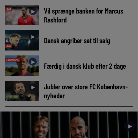
Vil sprænge banken for Marcus
AVIS
►
Rashford
►
Dansk angriber sat til salg
AVIS
EKSKLUSIVT
►
Færdig i dansk klub efter 2 dage
Jubler over store FC København-
►
nyheder
INTERVIEW
►