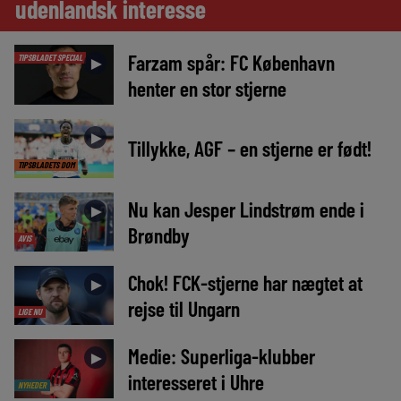
udenlandsk interesse
Farzam spår: FC København
TIPSBLADET SPECIAL
►
henter en stor stjerne
►
Tillykke, AGF – en stjerne er født!
TIPSBLADETS DOM
Nu kan Jesper Lindstrøm ende i
►
Brøndby
AVIS
Chok! FCK-stjerne har nægtet at
►
rejse til Ungarn
LIGE NU
Medie: Superliga-klubber
►
interesseret i Uhre
NYHEDER