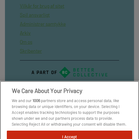
Vilkår for brug af sitet
Spil ansvarligt
Administrer samtykke
Arkiv
Om os
Skribenter
We Care About Your Privacy
We and our
1006
partners store and access personal data, like
browsing data or unique identifiers, on your device. Selecting I
Accept enables tracking technologies to support the purposes
shown under we and our partners process data to provide.
Selecting Reject All or withdrawing your consent will disable them.
If trackers are disabled, some content and ads you see may not be
as relevant to you. You can resurface this menu to change your
I Accept