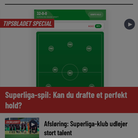
TIPSBLADET SPECIAL
►
Superliga-spil: Kan du drafte et perfekt
hold?
Afsløring: Superliga-klub udlejer
EKSKLUSIVT
►
stort talent