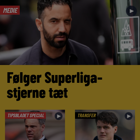
MEDIE
►
Følger Superliga-
stjerne tæt
TIPSBLADET SPECIAL
TRANSFER
►
►