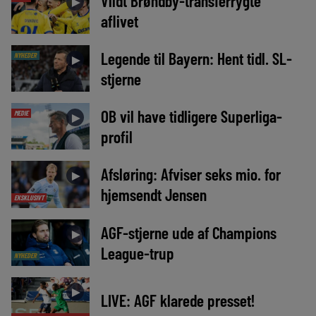
Vildt Brøndby-transferrygte
►
aflivet
Legende til Bayern: Hent tidl. SL-
NYHEDER
►
stjerne
OB vil have tidligere Superliga-
MEDIE
►
profil
Afsløring: Afviser seks mio. for
►
hjemsendt Jensen
EKSKLUSIVT
AGF-stjerne ude af Champions
►
League-trup
NYHEDER
►
LIVE: AGF klarede presset!