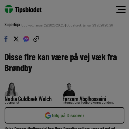
Superliga
Udgivet: januar 29, 2026 20:26 | Opdateret: januar 29, 2026 20:26
Disse fire kan være på vej væk fra
Brøndby
Nadia Guldbæk Welch
Farzam Abolhosseini
Journalist
International fodboldkorrespondent
følg på Discover
Ifølge Farzam Abolhosseini kan flere Brøndby-spillere være på vej ud.