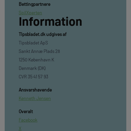
Bettingpartnere
SpilXperten
Information
TIpsbladet.dk udgives af
Tipsbladet ApS
Sankt Annæ Plads 28
1250 København K
Denmark (DK)
CVR 35 41 57 93
Ansvarshavende
Kenneth Jensen
Overalt
Facebook
X