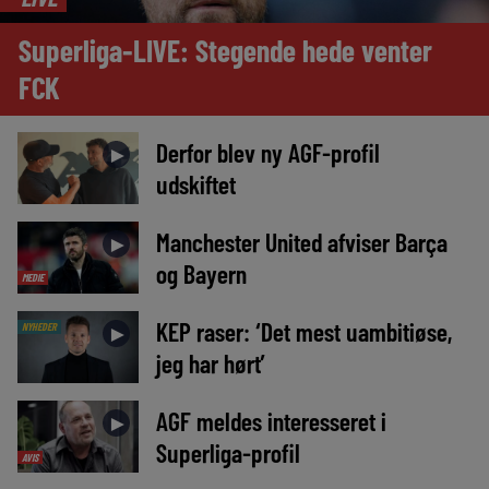
Superliga-LIVE: Stegende hede venter
FCK
Derfor blev ny AGF-profil
►
udskiftet
Manchester United afviser Barça
►
og Bayern
MEDIE
KEP raser: ‘Det mest uambitiøse,
NYHEDER
►
jeg har hørt’
AGF meldes interesseret i
►
Superliga-profil
AVIS