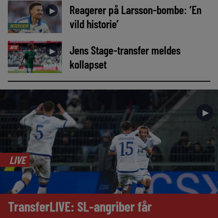
Reagerer på Larsson-bombe: ‘En
►
vild historie’
INTERVIEW
Jens Stage-transfer meldes
AVIS
►
kollapset
►
LIVE
TransferLIVE: SL-angriber får