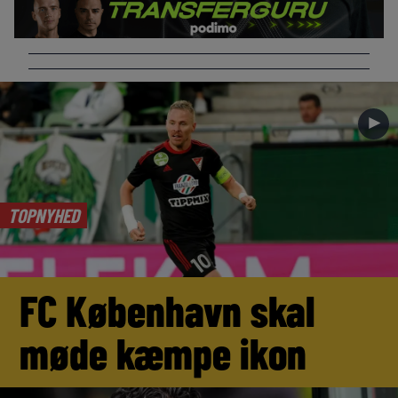
►
TOPNYHED
FC København skal
møde kæmpe ikon