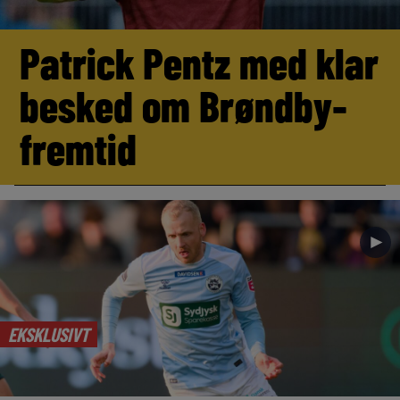
Patrick Pentz med klar
besked om Brøndby-
fremtid
►
EKSKLUSIVT