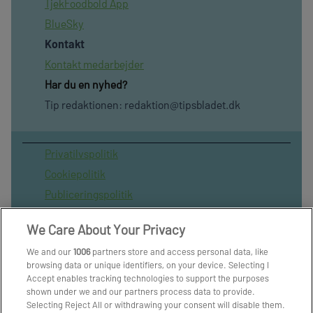
TjekFoodbold App
BlueSky
Kontakt
Kontakt medarbejder
Har du en nyhed?
Tip redaktionen:
redaktion@tipsbladet.dk
Privatilvspolitik
Cookiepolitik
Publiceringspolitik
Vilkår for brug af sitet
We Care About Your Privacy
Spil ansvarligt
We and our
1006
partners store and access personal data, like
Administrer samtykke
browsing data or unique identifiers, on your device. Selecting I
Arkiv
Accept enables tracking technologies to support the purposes
shown under we and our partners process data to provide.
Om os
Selecting Reject All or withdrawing your consent will disable them.