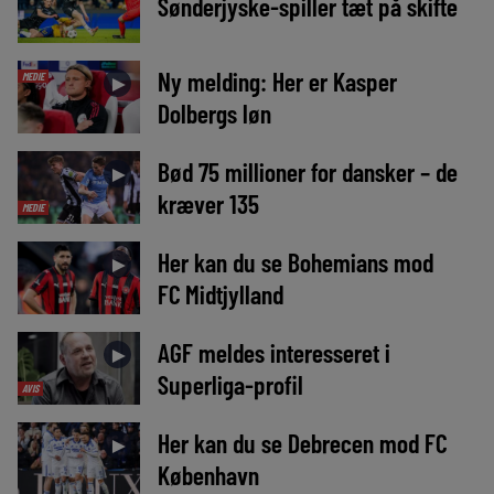
Sønderjyske-spiller tæt på skifte
Ny melding: Her er Kasper
MEDIE
►
Dolbergs løn
Bød 75 millioner for dansker – de
►
kræver 135
MEDIE
Her kan du se Bohemians mod
►
FC Midtjylland
AGF meldes interesseret i
►
Superliga-profil
AVIS
Her kan du se Debrecen mod FC
►
København