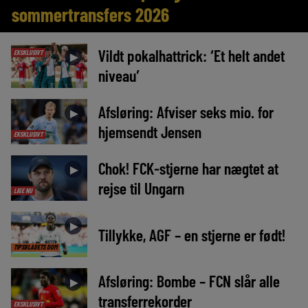
sommertransfers 2026
Vildt pokalhattrick: ‘Et helt andet
EKSKLUSIVT
►
niveau’
Afsløring: Afviser seks mio. for
►
hjemsendt Jensen
EKSKLUSIVT
Chok! FCK-stjerne har nægtet at
►
rejse til Ungarn
LIGE NU
►
Tillykke, AGF – en stjerne er født!
TIPSBLADETS DOM
Afsløring: Bombe – FCN slår alle
►
transferrekorder
EKSKLUSIVT