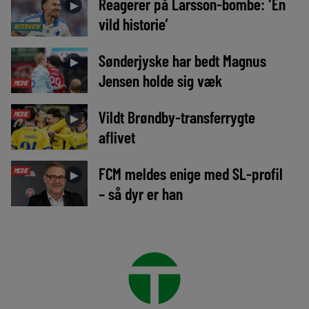
Reagerer på Larsson-bombe: ‘En
►
vild historie’
INTERVIEW
Sønderjyske har bedt Magnus
►
Jensen holde sig væk
MEDIE
Vildt Brøndby-transferrygte
MEDIE
►
aflivet
FCM meldes enige med SL-profil
MEDIE
►
– så dyr er han