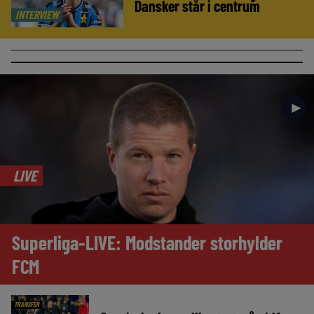
Dansker står i centrum
INTERVIEW
►
LIVE
Superliga-LIVE: Modstander storhylder
FCM
TRANSFER