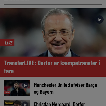
►
LIVE
TransferLIVE: Derfor er kæmpetransfer i
fare
Manchester United afviser Barça
►
og Bayern
MEDIE
Christian Nørgaard: Derfor
TRANSFER
►