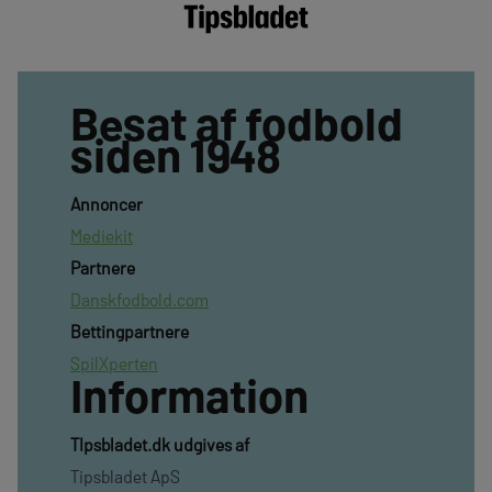
Besat af fodbold
siden 1948
Annoncer
Mediekit
Partnere
Danskfodbold.com
Bettingpartnere
SpilXperten
Information
TIpsbladet.dk udgives af
Tipsbladet ApS