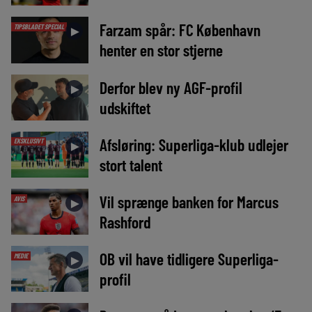
Farzam spår: FC København
TIPSBLADET SPECIAL
►
henter en stor stjerne
Derfor blev ny AGF-profil
►
udskiftet
Afsløring: Superliga-klub udlejer
EKSKLUSIVT
►
stort talent
Vil sprænge banken for Marcus
AVIS
►
Rashford
OB vil have tidligere Superliga-
MEDIE
►
profil