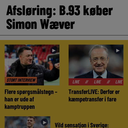
Afsløring: B.93 køber
Simon Wæver
►
►
STORT INTERVIEW
//
LIVE
//
LIVE
//
LIVE
//
LIVE
Flere spørgsmålstegn –
TransferLIVE: Derfor er
han er ude af
kæmpetransfer i fare
kamptruppen
►
Vild sensation i Sverige: