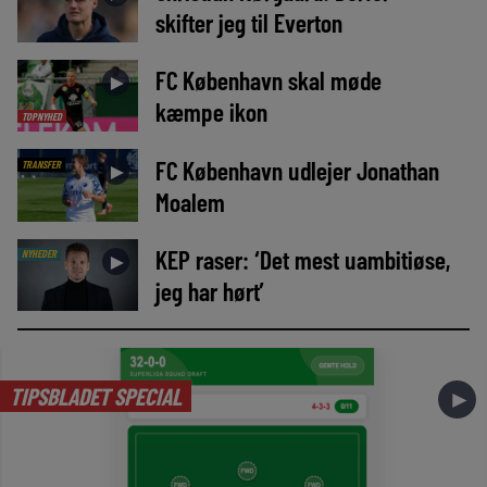
skifter jeg til Everton
FC København skal møde
►
kæmpe ikon
TOPNYHED
FC København udlejer Jonathan
TRANSFER
►
Moalem
KEP raser: ‘Det mest uambitiøse,
NYHEDER
►
jeg har hørt’
TIPSBLADET SPECIAL
►