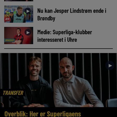
Nu kan Jesper Lindstrøm ende i
►
Brøndby
AVIS
Medie: Superliga-klubber
►
interesseret i Uhre
NYHEDER
►
TRANSFER
Overblik: Her er Superligaens