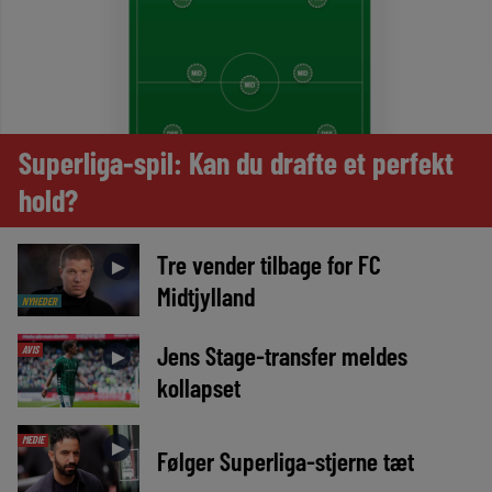
Superliga-spil: Kan du drafte et perfekt
hold?
Tre vender tilbage for FC
►
Midtjylland
NYHEDER
Jens Stage-transfer meldes
AVIS
►
kollapset
MEDIE
►
Følger Superliga-stjerne tæt