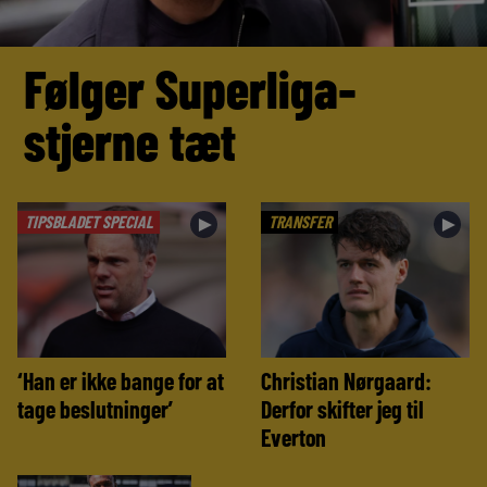
Følger Superliga-
stjerne tæt
TIPSBLADET SPECIAL
TRANSFER
►
►
‘Han er ikke bange for at
Christian Nørgaard:
tage beslutninger’
Derfor skifter jeg til
Everton