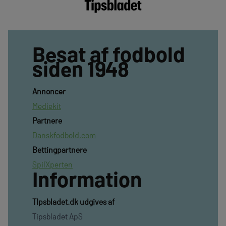
Besat af fodbold
siden 1948
Annoncer
Mediekit
Partnere
Danskfodbold.com
Bettingpartnere
SpilXperten
Information
TIpsbladet.dk udgives af
Tipsbladet ApS