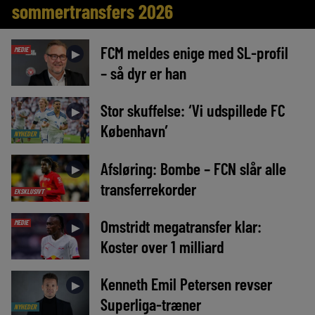
sommertransfers 2026
FCM meldes enige med SL-profil
MEDIE
►
– så dyr er han
Stor skuffelse: ‘Vi udspillede FC
►
København’
NYHEDER
Afsløring: Bombe – FCN slår alle
►
transferrekorder
EKSKLUSIVT
Omstridt megatransfer klar:
MEDIE
►
Koster over 1 milliard
Kenneth Emil Petersen revser
►
Superliga-træner
NYHEDER