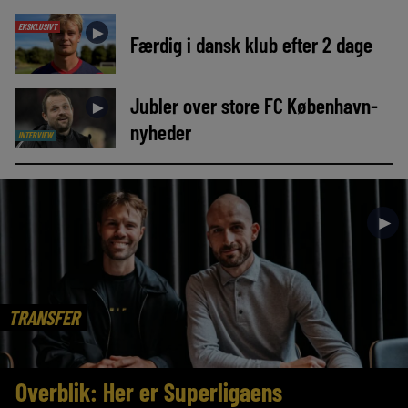
EKSKLUSIVT
►
Færdig i dansk klub efter 2 dage
Jubler over store FC København-
►
nyheder
INTERVIEW
►
TRANSFER
Overblik: Her er Superligaens