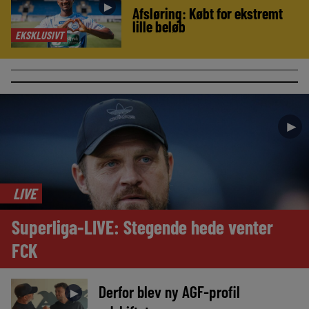
►
Afsløring: Købt for ekstremt
lille beløb
EKSKLUSIVT
►
LIVE
Superliga-LIVE: Stegende hede venter
FCK
Derfor blev ny AGF-profil
►