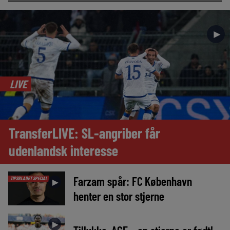
►
LIVE
TransferLIVE: SL-angriber får
udenlandsk interesse
Farzam spår: FC København
TIPSBLADET SPECIAL
►
henter en stor stjerne
►