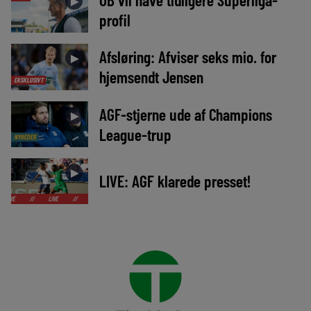
►
profil
Afsløring: Afviser seks mio. for
►
hjemsendt Jensen
EKSKLUSIVT
AGF-stjerne ude af Champions
►
League-trup
NYHEDER
►
LIVE: AGF klarede presset!
LIVE
//
LIVE
//
LIVE
//
LIVE
//
LIVE
//
LIVE
//
LIVE
//