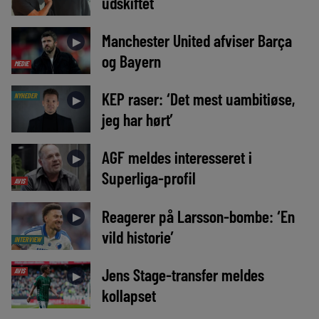
udskiftet
Manchester United afviser Barça
►
og Bayern
MEDIE
KEP raser: ‘Det mest uambitiøse,
NYHEDER
►
jeg har hørt’
AGF meldes interesseret i
►
Superliga-profil
AVIS
Reagerer på Larsson-bombe: ‘En
►
vild historie’
INTERVIEW
Jens Stage-transfer meldes
AVIS
►
kollapset