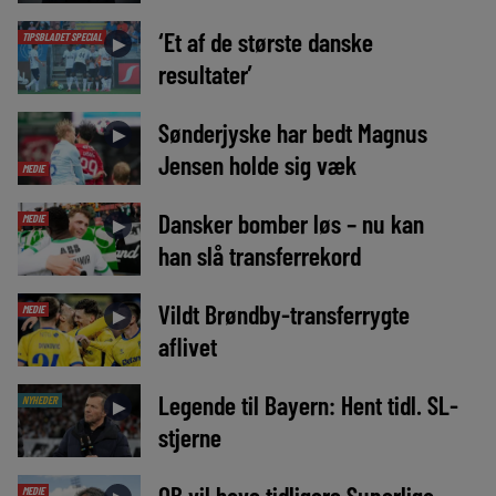
‘Et af de største danske
TIPSBLADET SPECIAL
►
resultater’
Sønderjyske har bedt Magnus
►
Jensen holde sig væk
MEDIE
Dansker bomber løs – nu kan
MEDIE
►
han slå transferrekord
Vildt Brøndby-transferrygte
MEDIE
►
aflivet
Legende til Bayern: Hent tidl. SL-
NYHEDER
►
stjerne
OB vil have tidligere Superliga-
MEDIE