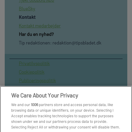
BlueSky
Kontakt
Kontakt medarbejder
Har du en nyhed?
Tip redaktionen:
redaktion@tipsbladet.dk
Privatilvspolitik
Cookiepolitik
Publiceringspolitik
Vilkår for brug af sitet
We Care About Your Privacy
Spil ansvarligt
We and our
1006
partners store and access personal data, like
Administrer samtykke
browsing data or unique identifiers, on your device. Selecting I
Arkiv
Accept enables tracking technologies to support the purposes
shown under we and our partners process data to provide.
Om os
Selecting Reject All or withdrawing your consent will disable them.
Skribenter