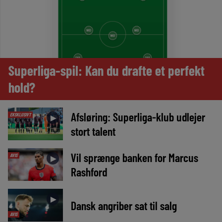
Superliga-spil: Kan du drafte et perfekt
hold?
Afsløring: Superliga-klub udlejer
EKSKLUSIVT
►
stort talent
Vil sprænge banken for Marcus
AVIS
►
Rashford
►
Dansk angriber sat til salg
AVIS