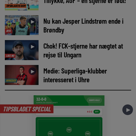
Tillykke, AGF – en stjerne er født!
TIPSBLADETS DOM
Nu kan Jesper Lindstrøm ende i
►
Brøndby
AVIS
Chok! FCK-stjerne har nægtet at
►
rejse til Ungarn
LIGE NU
Medie: Superliga-klubber
►
interesseret i Uhre
NYHEDER
TIPSBLADET SPECIAL
►