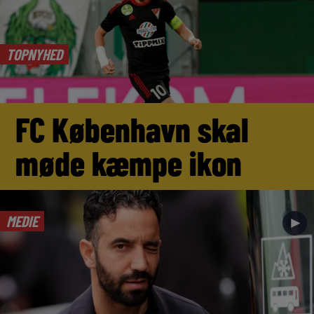
TOPNYHED
FC København skal
møde kæmpe ikon
MEDIE
►