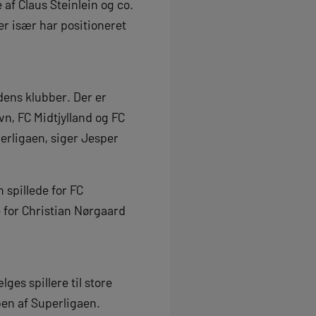
af Claus Steinlein og co.
er især har positioneret
dens klubber. Der er
n, FC Midtjylland og FC
perligaen, siger Jesper
 spillede for FC
e for Christian Nørgaard
ges spillere til store
pen af Superligaen.