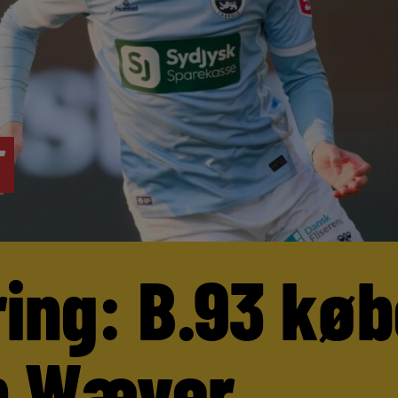
ring: B.93 køb
n Wæver