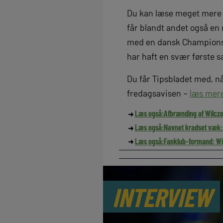
Du kan læse meget mere o
får blandt andet også en
med en dansk Champions 
har haft en svær første s
Du får Tipsbladet med, n
fredagsavisen –
læs mer
Læs også:
Afbrænding af Wilcze
Læs også:
Navnet kradset væk: 
Læs også:
Fanklub-formand: Wil
INTERVIEW