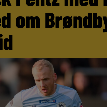
d om Brøndb
id