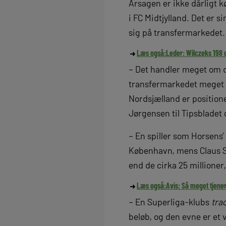
Årsagen er ikke dårligt k
i FC Midtjylland. Det er 
sig på transfermarkedet.
Læs også:
Leder: Wilczeks 198 d
– Det handler meget om d
transfermarkedet meget k
Nordsjælland er positione
Jørgensen til Tipsbladet 
– En spiller som Horsens’
København, mens Claus St
end de cirka 25 millioner,
Læs også:
Avis: Så meget tjene
– En Superliga-klubs
tra
beløb, og den evne er et 