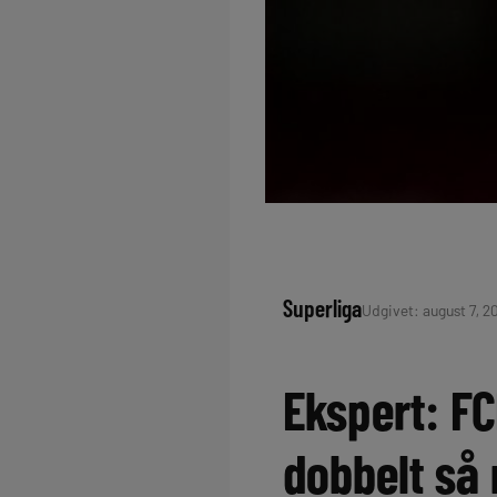
Superliga
Udgivet: august 7, 2
Ekspert: F
dobbelt så