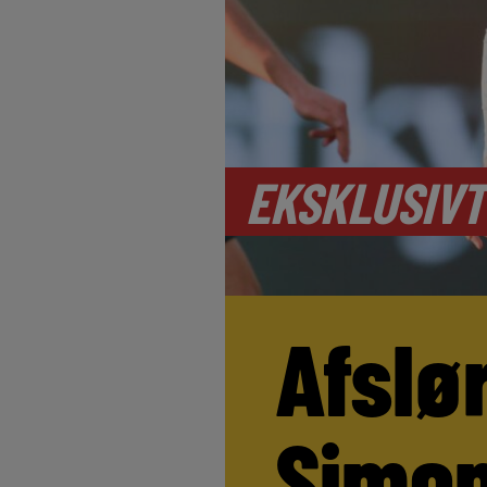
EKSKLUSIVT
Afslø
Simo