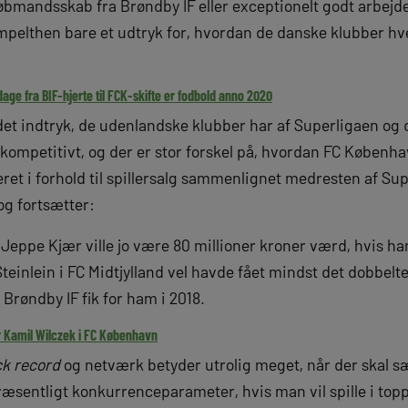
øbmandsskab fra Brøndby IF eller exceptionelt godt arbejde 
simpelthen bare et udtryk for, hvordan de danske klubber hv
age fra BIF-hjerte til FCK-skifte er fodbold anno 2020
et indtryk, de udenlandske klubber har af Superligaen og 
ompetitivt, og der er stor forskel på, hvordan FC Københav
ret i forhold til spillersalg sammenlignet medresten af Su
og fortsætter:
 Jeppe Kjær ville jo være 80 millioner kroner værd, hvis han
einlein i FC Midtjylland vel havde fået mindst det dobbelt
 Brøndby IF fik for ham i 2018.
r Kamil Wilczek i FC København
ck record
og netværk betyder utrolig meget, når der skal sæl
væsentligt konkurrenceparameter, hvis man vil spille i top