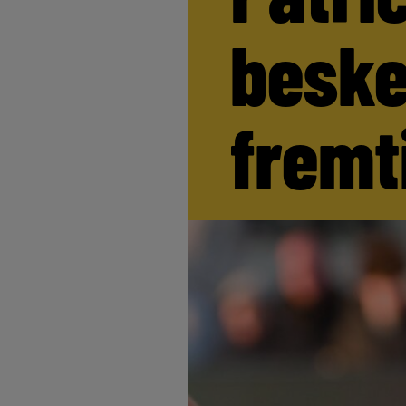
beske
fremt