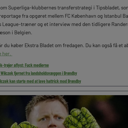
m Superliga-klubbernes transferstrategi i Tipsbladet, so
 reportage fra opgøret mellem FC København og Istanbul Ba
League-træner og et interview med den tidligere Randers
æson i Belgien.
år du køber Ekstra Bladet om fredagen. Du kan også få et
e her.
k-trøjer aflyst: Fuck medierne
Wilczek fjernet fra landsholdsvæggen i Brøndby
czek kan starte med at lave hattrick mod Brøndby