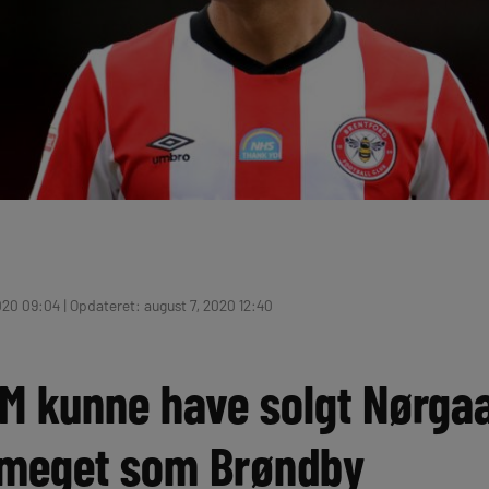
020 09:04 | Opdateret: august 7, 2020 12:40
CM kunne have solgt Nørgaa
 meget som Brøndby