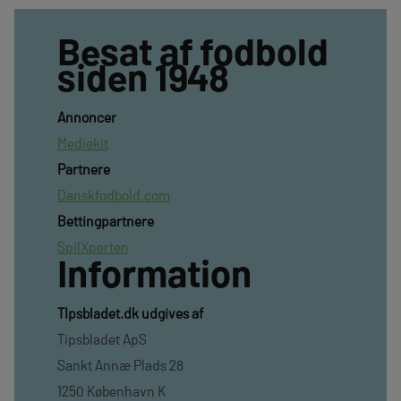
Besat af fodbold
siden 1948
Annoncer
Mediekit
Partnere
Danskfodbold.com
Bettingpartnere
SpilXperten
Information
TIpsbladet.dk udgives af
Tipsbladet ApS
Sankt Annæ Plads 28
1250 København K