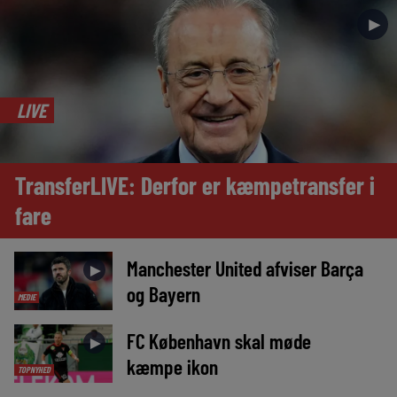
►
LIVE
TransferLIVE: Derfor er kæmpetransfer i
fare
Manchester United afviser Barça
►
og Bayern
MEDIE
FC København skal møde
►
kæmpe ikon
TOPNYHED