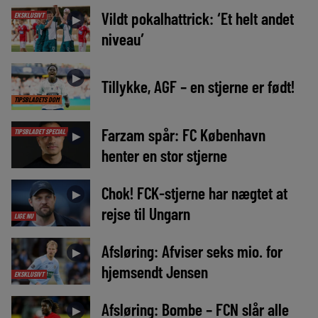
Vildt pokalhattrick: ‘Et helt andet
EKSKLUSIVT
►
niveau’
►
Tillykke, AGF – en stjerne er født!
TIPSBLADETS DOM
Farzam spår: FC København
TIPSBLADET SPECIAL
►
henter en stor stjerne
Chok! FCK-stjerne har nægtet at
►
rejse til Ungarn
LIGE NU
Afsløring: Afviser seks mio. for
►
hjemsendt Jensen
EKSKLUSIVT
Afsløring: Bombe – FCN slår alle
►