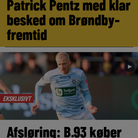
Patrick Pentz med klar
besked om Brøndby-
fremtid
►
EKSKLUSIVT
Afsløring: B.93 køber