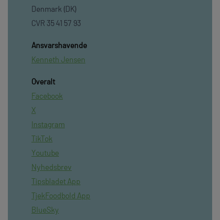
Denmark (DK)
CVR 35 41 57 93
Ansvarshavende
Kenneth Jensen
Overalt
Facebook
X
Instagram
TikTok
Youtube
Nyhedsbrev
Tipsbladet App
TjekFoodbold App
BlueSky