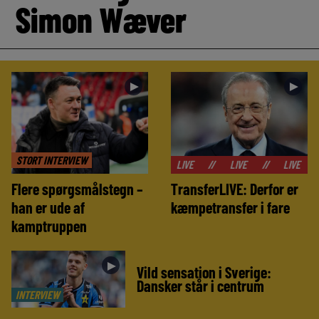
Simon Wæver
►
►
STORT INTERVIEW
//
LIVE
//
LIVE
//
LIVE
//
LIVE
Flere spørgsmålstegn –
TransferLIVE: Derfor er
han er ude af
kæmpetransfer i fare
kamptruppen
►
Vild sensation i Sverige:
Dansker står i centrum
INTERVIEW