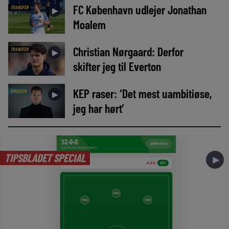
FC København udlejer Jonathan
TRANSFER
►
Moalem
Christian Nørgaard: Derfor
TRANSFER
►
skifter jeg til Everton
KEP raser: ‘Det mest uambitiøse,
NYHEDER
►
jeg har hørt’
TIPSBLADET SPECIAL
►