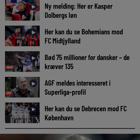
Ny melding: Her er Kasper
MEDIE
►
Dolbergs løn
Her kan du se Bohemians mod
►
FC Midtjylland
Bød 75 millioner for dansker – de
►
kræver 135
MEDIE
AGF meldes interesseret i
►
Superliga-profil
AVIS
Her kan du se Debrecen mod FC
►
København