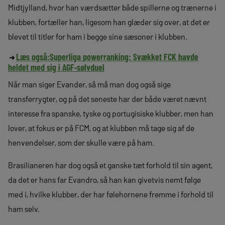
Midtjylland, hvor han værdsætter både spillerne og trænerne i
klubben, fortæller han, ligesom han glæder sig over, at det er
blevet til titler for ham i begge sine sæsoner i klubben.
Læs også:
Superliga powerranking: Svækket FCK havde
heldet med sig i AGF-sølvduel
Når man siger Evander, så må man dog også sige
transferrygter, og på det seneste har der både været nævnt
interesse fra spanske, tyske og portugisiske klubber, men han
lover, at fokus er på FCM, og at klubben må tage sig af de
henvendelser, som der skulle være på ham.
Brasilianeren har dog også et ganske tæt forhold til sin agent,
da det er hans far Evandro, så han kan givetvis nemt følge
med i, hvilke klubber, der har følehornene fremme i forhold til
ham selv.