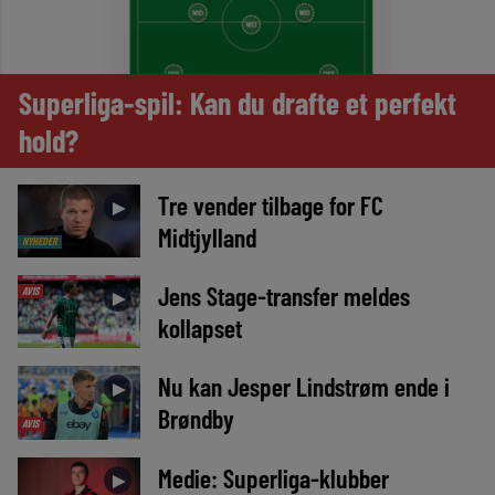
Superliga-spil: Kan du drafte et perfekt
hold?
Tre vender tilbage for FC
►
Midtjylland
NYHEDER
Jens Stage-transfer meldes
AVIS
►
kollapset
Nu kan Jesper Lindstrøm ende i
►
Brøndby
AVIS
Medie: Superliga-klubber
►