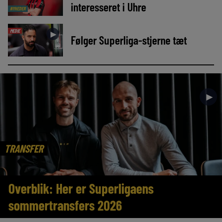
interesseret i Uhre
NYHEDER
MEDIE
►
Følger Superliga-stjerne tæt
►
TRANSFER
Overblik: Her er Superligaens
sommertransfers 2026