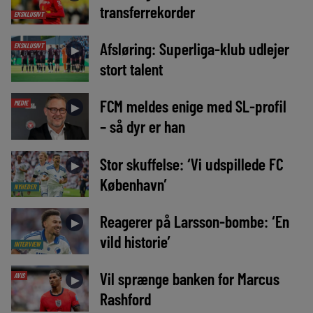
transferrekorder
EKSKLUSIVT
Afsløring: Superliga-klub udlejer
EKSKLUSIVT
►
stort talent
FCM meldes enige med SL-profil
MEDIE
►
– så dyr er han
Stor skuffelse: ‘Vi udspillede FC
►
København’
NYHEDER
Reagerer på Larsson-bombe: ‘En
►
vild historie’
INTERVIEW
Vil sprænge banken for Marcus
AVIS
►
Rashford