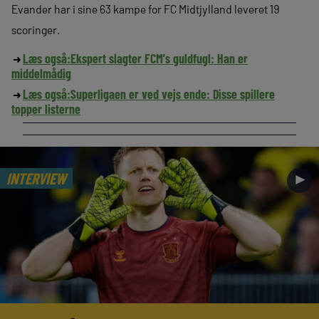
Evander har i sine 63 kampe for FC Midtjylland leveret 19
scoringer.
Læs også:
Ekspert slagter FCM’s guldfugl: Han er
middelmådig
Læs også:
Superligaen er ved vejs ende: Disse spillere
topper listerne
INTERVIEW
►